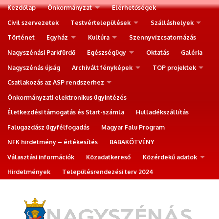
Kezdőlap
Önkormányzat
Elérhetőségek
Civil szervezetek
Testvértelepülések
Szálláshelyek
Történet
Egyház
Kultúra
Szennyvízcsatornázás
Nagyszénási Parkfürdő
Egészségügy
Oktatás
Galéria
Nagyszénás újság
Archivált fényképek
TOP projektek
Csatlakozás az ASP rendszerhez
Önkormányzati elektronikus ügyintézés
Életkezdési támogatás és Start-számla
Hulladékszállítás
Falugazdász ügyfélfogadás
Magyar Falu Program
NFK hirdetmény – értékesítés
BABAKÖTVÉNY
Választási információk
Közadatkereső
Közérdekű adatok
Hirdetmények
Településrendezési terv 2024