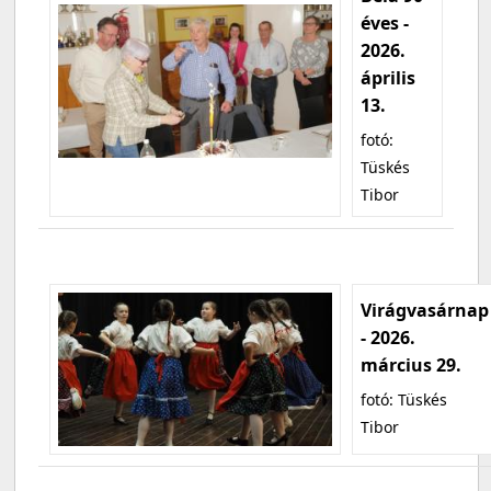
éves -
2026.
április
13.
fotó:
Tüskés
Tibor
Virágvasárnap
- 2026.
március 29.
fotó: Tüskés
Tibor