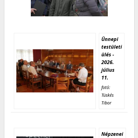
Ünnepi
testületi
ülés -
2026.
július
11.
fotó:
Tüskés
Tibor
Népzenei