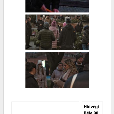
Hidvégi
Béla 90