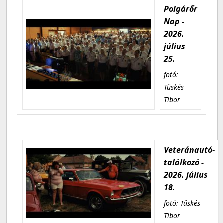
Polgárőr
Nap -
2026.
július
25.
fotó:
Tüskés
Tibor
Veteránautó-
találkozó -
2026. július
18.
fotó: Tüskés
Tibor