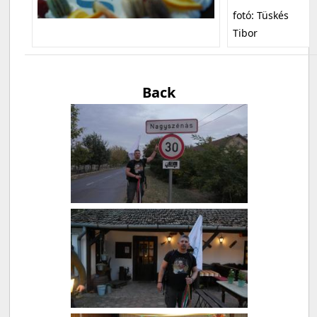
fotó: Tüskés
Tibor
Back