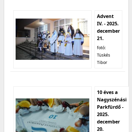
Advent
IV. - 2025.
december
21.
fotó:
Tüskés
Tibor
10 éves a
Nagyszénási
Parkfürdő -
2025.
december
20.