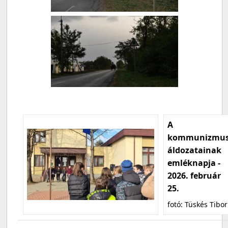
A
kommunizmu
áldozatainak
emléknapja -
2026. február
25.
fotó: Tüskés Tibor