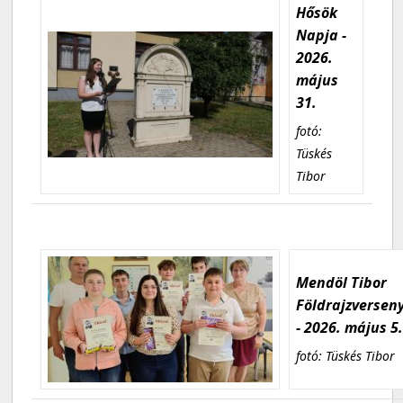
Hősök
Napja -
2026.
május
31.
fotó:
Tüskés
Tibor
Mendöl Tibor
Földrajzversen
- 2026. május 5
fotó: Tüskés Tibor