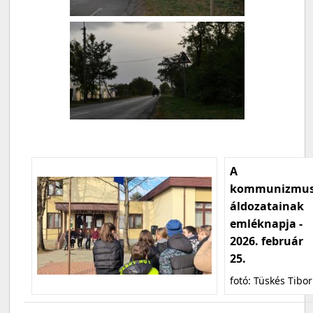
A
kommunizmu
áldozatainak
emléknapja -
2026. február
25.
fotó: Tüskés Tibor