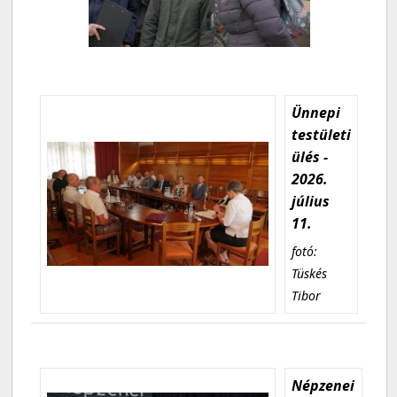
Ünnepi
testületi
ülés -
2026.
július
11.
fotó:
Tüskés
Tibor
Népzenei