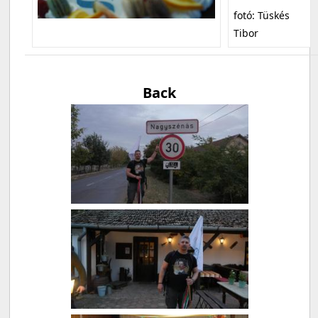
fotó: Tüskés
Tibor
Back