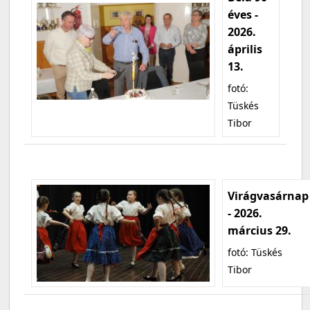
éves -
2026.
április
13.
fotó:
Tüskés
Tibor
Virágvasárnap
- 2026.
március 29.
fotó: Tüskés
Tibor