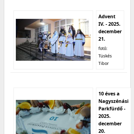
Advent
IV. - 2025.
december
21.
fotó:
Tüskés
Tibor
10 éves a
Nagyszénási
Parkfürdő -
2025.
december
20.