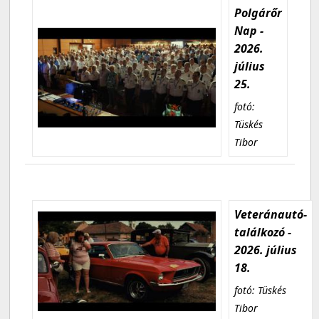
Polgárőr
Nap -
2026.
július
25.
fotó:
Tüskés
Tibor
Veteránautó-
találkozó -
2026. július
18.
fotó: Tüskés
Tibor