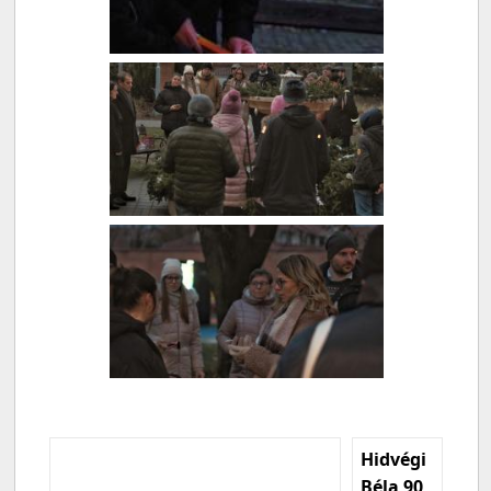
Hidvégi
Béla 90