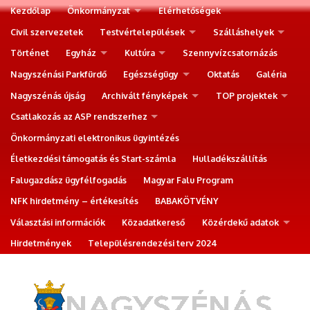
Kezdőlap
Önkormányzat
Elérhetőségek
Civil szervezetek
Testvértelepülések
Szálláshelyek
Történet
Egyház
Kultúra
Szennyvízcsatornázás
Nagyszénási Parkfürdő
Egészségügy
Oktatás
Galéria
Nagyszénás újság
Archivált fényképek
TOP projektek
Csatlakozás az ASP rendszerhez
Önkormányzati elektronikus ügyintézés
Életkezdési támogatás és Start-számla
Hulladékszállítás
Falugazdász ügyfélfogadás
Magyar Falu Program
NFK hirdetmény – értékesítés
BABAKÖTVÉNY
Választási információk
Közadatkereső
Közérdekű adatok
Hirdetmények
Településrendezési terv 2024