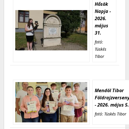
Hősök
Napja -
2026.
május
31.
fotó:
Tüskés
Tibor
Mendöl Tibor
Földrajzversen
- 2026. május 5
fotó: Tüskés Tibor