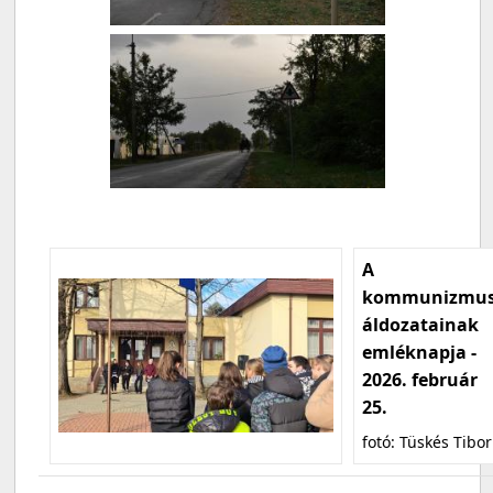
A
kommunizmu
áldozatainak
emléknapja -
2026. február
25.
fotó: Tüskés Tibor