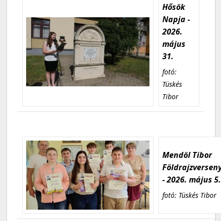
Hősök
Napja -
2026.
május
31.
fotó:
Tüskés
Tibor
Mendöl Tibor
Földrajzversen
- 2026. május 5
fotó: Tüskés Tibor