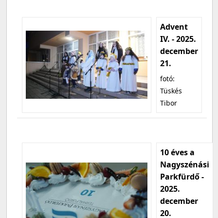
Advent
IV. - 2025.
december
21.
fotó:
Tüskés
Tibor
10 éves a
Nagyszénási
Parkfürdő -
2025.
december
20.