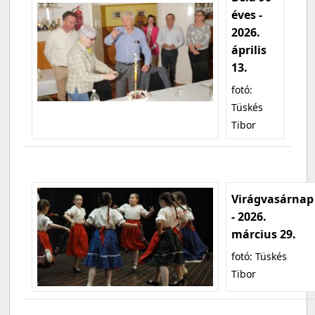
éves -
2026.
április
13.
fotó:
Tüskés
Tibor
Virágvasárnap
- 2026.
március 29.
fotó: Tüskés
Tibor