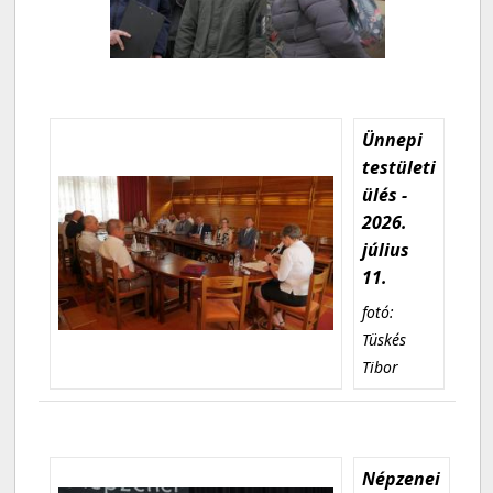
Ünnepi
testületi
ülés -
2026.
július
11.
fotó:
Tüskés
Tibor
Népzenei