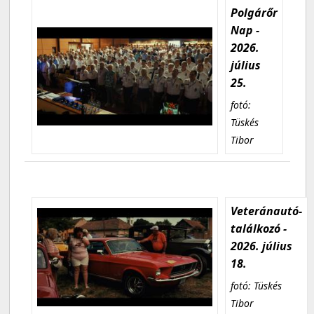
Polgárőr
Nap -
2026.
július
25.
fotó:
Tüskés
Tibor
Veteránautó-
találkozó -
2026. július
18.
fotó: Tüskés
Tibor