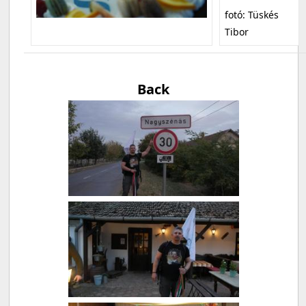
fotó: Tüskés
Tibor
Back