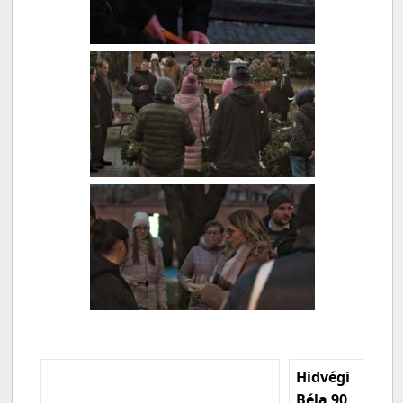
Hidvégi
Béla 90