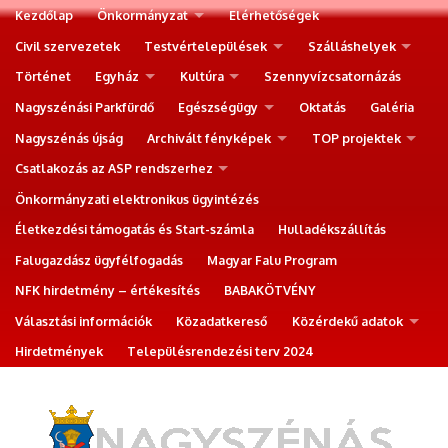
Kezdőlap
Önkormányzat
Elérhetőségek
Civil szervezetek
Testvértelepülések
Szálláshelyek
Történet
Egyház
Kultúra
Szennyvízcsatornázás
Nagyszénási Parkfürdő
Egészségügy
Oktatás
Galéria
Nagyszénás újság
Archivált fényképek
TOP projektek
Csatlakozás az ASP rendszerhez
Önkormányzati elektronikus ügyintézés
Életkezdési támogatás és Start-számla
Hulladékszállítás
Falugazdász ügyfélfogadás
Magyar Falu Program
NFK hirdetmény – értékesítés
BABAKÖTVÉNY
Választási információk
Közadatkereső
Közérdekű adatok
Hirdetmények
Településrendezési terv 2024