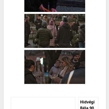
Hidvégi
Béla 90