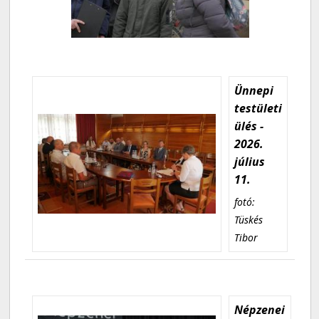
Ünnepi
testületi
ülés -
2026.
július
11.
fotó:
Tüskés
Tibor
Népzenei