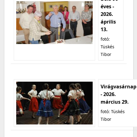
éves -
2026.
április
13.
fotó:
Tüskés
Tibor
Virágvasárnap
- 2026.
március 29.
fotó: Tüskés
Tibor