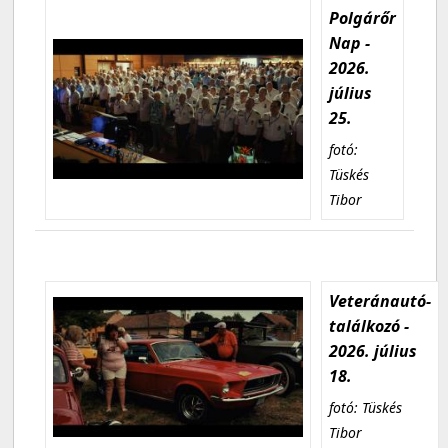
Polgárőr
Nap -
2026.
július
25.
fotó:
Tüskés
Tibor
Veteránautó-
találkozó -
2026. július
18.
fotó: Tüskés
Tibor