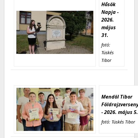
Hősök
Napja -
2026.
május
31.
fotó:
Tüskés
Tibor
Mendöl Tibor
Földrajzversen
- 2026. május 5
fotó: Tüskés Tibor