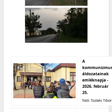
A
kommunizmu
áldozatainak
emléknapja -
2026. február
25.
fotó: Tüskés Tibor