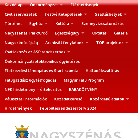
Kezdőlap
Önkormányzat
Elérhetőségek
Civil szervezetek
Testvértelepülések
Szálláshelyek
Történet
Egyház
Kultúra
Szennyvízcsatornázás
Nagyszénási Parkfürdő
Egészségügy
Oktatás
Galéria
Nagyszénás újság
Archivált fényképek
TOP projektek
Csatlakozás az ASP rendszerhez
Önkormányzati elektronikus ügyintézés
Életkezdési támogatás és Start-számla
Hulladékszállítás
Falugazdász ügyfélfogadás
Magyar Falu Program
NFK hirdetmény – értékesítés
BABAKÖTVÉNY
Választási információk
Közadatkereső
Közérdekű adatok
Hirdetmények
Településrendezési terv 2024