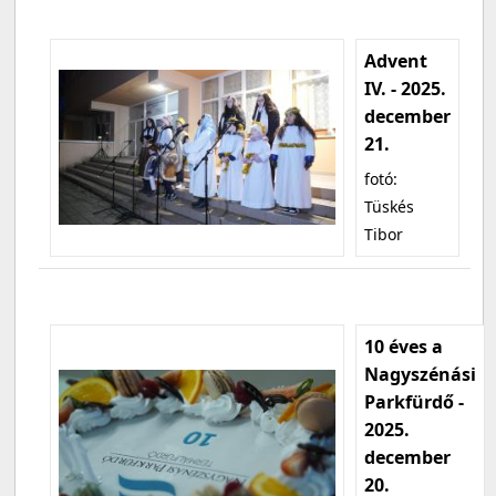
Advent
IV. - 2025.
december
21.
fotó:
Tüskés
Tibor
10 éves a
Nagyszénási
Parkfürdő -
2025.
december
20.