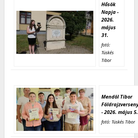
Hősök
Napja -
2026.
május
31.
fotó:
Tüskés
Tibor
Mendöl Tibor
Földrajzversen
- 2026. május 5
fotó: Tüskés Tibor