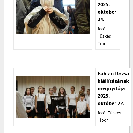
2025.
október
24.
fotó:
Tüskés
Tibor
Fábián Rózsa
kiállításának
megnyitója -
2025.
október 22.
fotó: Tüskés
Tibor