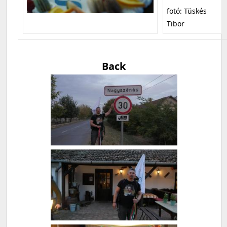
fotó: Tüskés
Tibor
Back