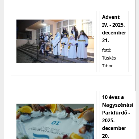
Advent
IV. - 2025.
december
21.
fotó:
Tüskés
Tibor
10 éves a
Nagyszénási
Parkfürdő -
2025.
december
20.