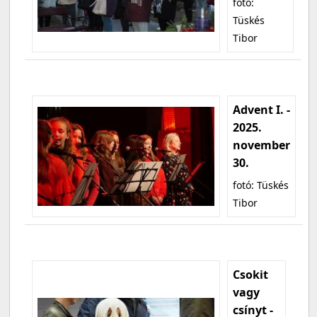
fotó:
Tüskés
Tibor
Advent I. -
2025.
november
30.
fotó: Tüskés
Tibor
Csokit
vagy
csínyt -