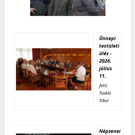
Ünnepi
testületi
ülés -
2026.
július
11.
fotó:
Tüskés
Tibor
Népzenei