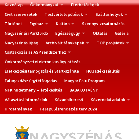
Kezdőlap
Önkormányzat
Elérhetőségek
Civil szervezetek
Testvértelepülések
Szálláshelyek
Történet
Egyház
Kultúra
Szennyvízcsatornázás
Nagyszénási Parkfürdő
Egészségügy
Oktatás
Galéria
Nagyszénás újság
Archivált fényképek
TOP projektek
Csatlakozás az ASP rendszerhez
Önkormányzati elektronikus ügyintézés
Életkezdési támogatás és Start-számla
Hulladékszállítás
Falugazdász ügyfélfogadás
Magyar Falu Program
NFK hirdetmény – értékesítés
BABAKÖTVÉNY
Választási információk
Közadatkereső
Közérdekű adatok
Hirdetmények
Településrendezési terv 2024