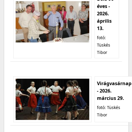
éves -
2026.
április
13.
fotó:
Tüskés
Tibor
Virágvasárnap
- 2026.
március 29.
fotó: Tüskés
Tibor