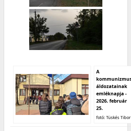
A
kommunizmu
áldozatainak
emléknapja -
2026. február
25.
fotó: Tüskés Tibor