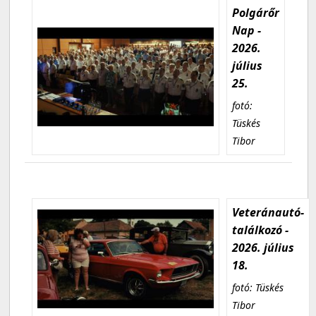
Polgárőr
Nap -
2026.
július
25.
fotó:
Tüskés
Tibor
Veteránautó-
találkozó -
2026. július
18.
fotó: Tüskés
Tibor