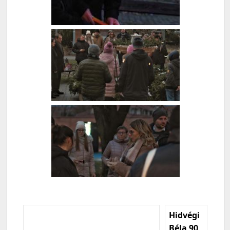
Hidvégi
Béla 90