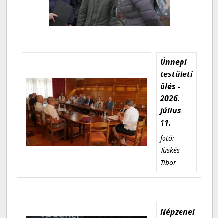
Ünnepi
testületi
ülés -
2026.
július
11.
fotó:
Tüskés
Tibor
Népzenei