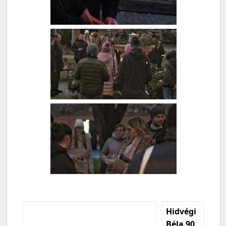
Hidvégi
Béla 90