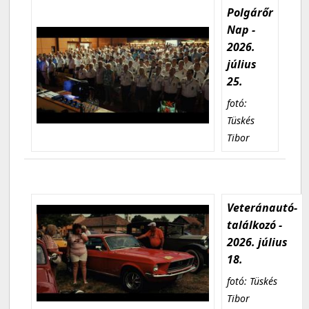
Polgárőr
Nap -
2026.
július
25.
fotó:
Tüskés
Tibor
Veteránautó-
találkozó -
2026. július
18.
fotó: Tüskés
Tibor