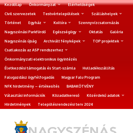
Kezdőlap
Önkormányzat
Elérhetőségek
Civil szervezetek
Testvértelepülések
Szálláshelyek
Történet
Egyház
Kultúra
Szennyvízcsatornázás
Nagyszénási Parkfürdő
Egészségügy
Oktatás
Galéria
Nagyszénás újság
Archivált fényképek
TOP projektek
Csatlakozás az ASP rendszerhez
Önkormányzati elektronikus ügyintézés
Életkezdési támogatás és Start-számla
Hulladékszállítás
Falugazdász ügyfélfogadás
Magyar Falu Program
NFK hirdetmény – értékesítés
BABAKÖTVÉNY
Választási információk
Közadatkereső
Közérdekű adatok
Hirdetmények
Településrendezési terv 2024