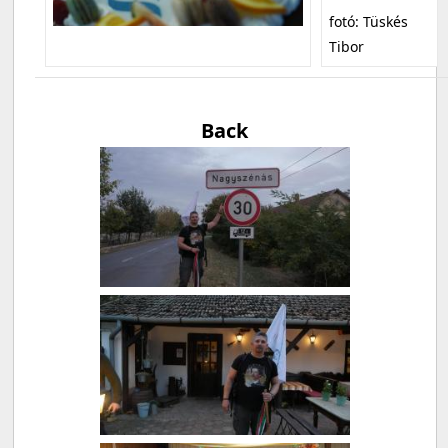
fotó: Tüskés
Tibor
Back