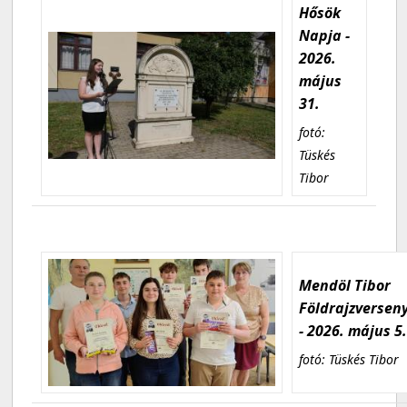
Hősök
Napja -
2026.
május
31.
fotó:
Tüskés
Tibor
Mendöl Tibor
Földrajzversen
- 2026. május 5
fotó: Tüskés Tibor