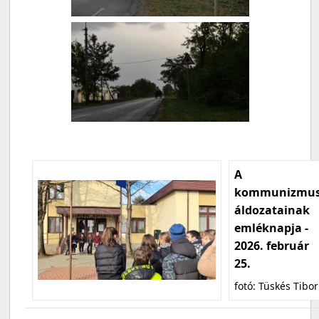
A
kommunizmu
áldozatainak
emléknapja -
2026. február
25.
fotó: Tüskés Tibor