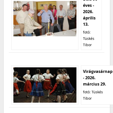
éves -
2026.
április
13.
fotó:
Tüskés
Tibor
Virágvasárnap
- 2026.
március 29.
fotó: Tüskés
Tibor