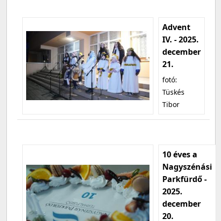
Advent
IV. - 2025.
december
21.
fotó:
Tüskés
Tibor
10 éves a
Nagyszénási
Parkfürdő -
2025.
december
20.