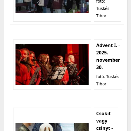
fotó:
Tüskés
Tibor
Advent I. -
2025.
november
30.
fotó: Tüskés
Tibor
Csokit
vagy
csínyt -