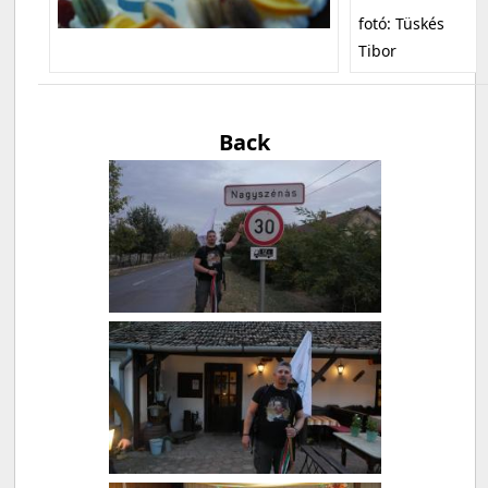
fotó: Tüskés
Tibor
Back