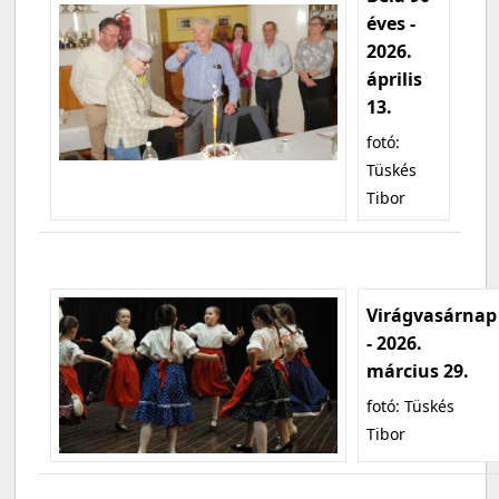
éves -
2026.
április
13.
fotó:
Tüskés
Tibor
Virágvasárnap
- 2026.
március 29.
fotó: Tüskés
Tibor