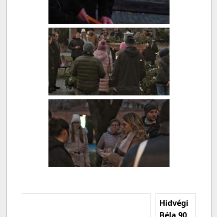
Hidvégi
Béla 90