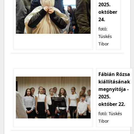
2025.
október
24.
fotó:
Tüskés
Tibor
Fábián Rózsa
kiállításának
megnyitója -
2025.
október 22.
fotó: Tüskés
Tibor