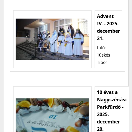
Advent
IV. - 2025.
december
21.
fotó:
Tüskés
Tibor
10 éves a
Nagyszénási
Parkfürdő -
2025.
december
20.