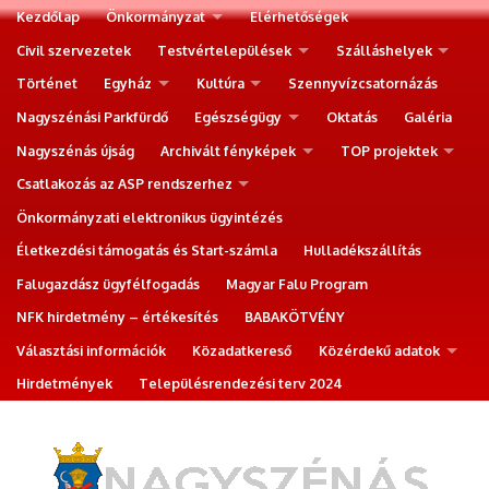
Kezdőlap
Önkormányzat
Elérhetőségek
Civil szervezetek
Testvértelepülések
Szálláshelyek
Történet
Egyház
Kultúra
Szennyvízcsatornázás
Nagyszénási Parkfürdő
Egészségügy
Oktatás
Galéria
Nagyszénás újság
Archivált fényképek
TOP projektek
Csatlakozás az ASP rendszerhez
Önkormányzati elektronikus ügyintézés
Életkezdési támogatás és Start-számla
Hulladékszállítás
Falugazdász ügyfélfogadás
Magyar Falu Program
NFK hirdetmény – értékesítés
BABAKÖTVÉNY
Választási információk
Közadatkereső
Közérdekű adatok
Hirdetmények
Településrendezési terv 2024