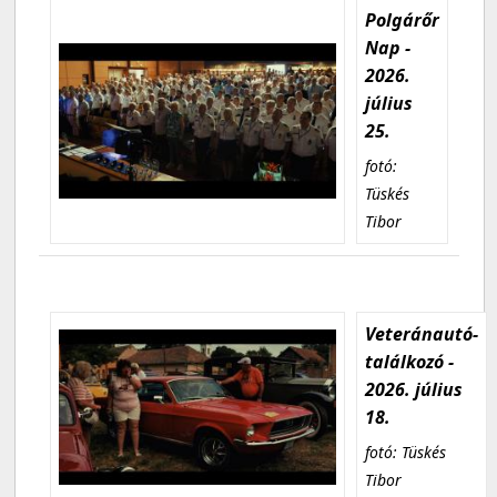
Polgárőr
Nap -
2026.
július
25.
fotó:
Tüskés
Tibor
Veteránautó-
találkozó -
2026. július
18.
fotó: Tüskés
Tibor