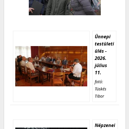
Ünnepi
testületi
ülés -
2026.
július
11.
fotó:
Tüskés
Tibor
Népzenei