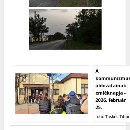
A
kommunizmu
áldozatainak
emléknapja -
2026. február
25.
fotó: Tüskés Tibor