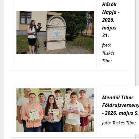
Hősök
Napja -
2026.
május
31.
fotó:
Tüskés
Tibor
Mendöl Tibor
Földrajzversen
- 2026. május 5
fotó: Tüskés Tibor