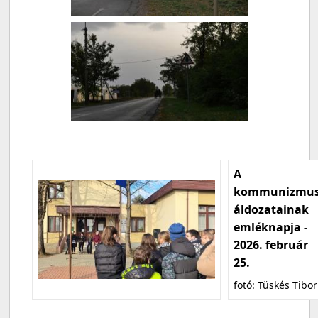
A
kommunizmu
áldozatainak
emléknapja -
2026. február
25.
fotó: Tüskés Tibor