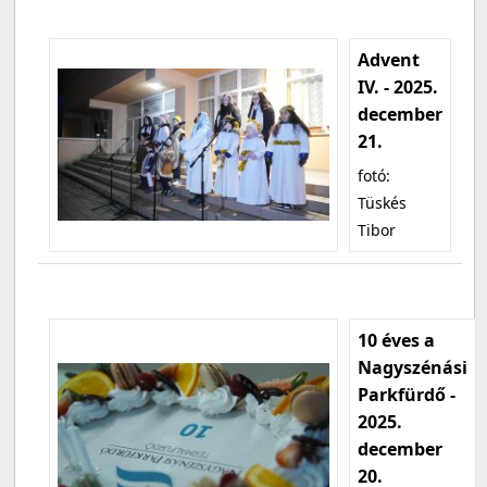
Advent
IV. - 2025.
december
21.
fotó:
Tüskés
Tibor
10 éves a
Nagyszénási
Parkfürdő -
2025.
december
20.