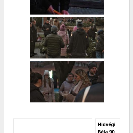
Hidvégi
Béla 90