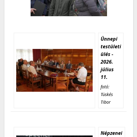
Ünnepi
testületi
ülés -
2026.
július
11.
fotó:
Tüskés
Tibor
Népzenei