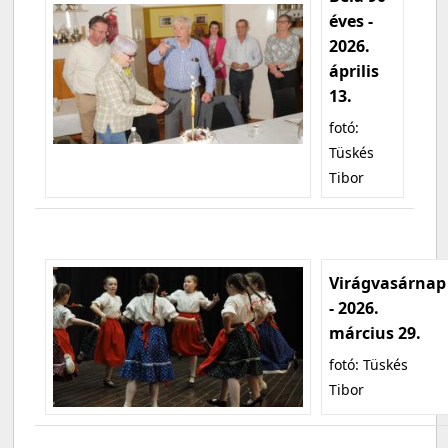
éves -
2026.
április
13.
fotó:
Tüskés
Tibor
Virágvasárnap
- 2026.
március 29.
fotó: Tüskés
Tibor