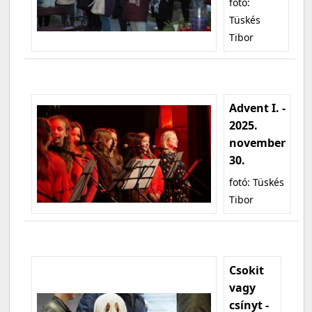
fotó:
Tüskés
Tibor
Advent I. -
2025.
november
30.
fotó: Tüskés
Tibor
Csokit
vagy
csínyt -