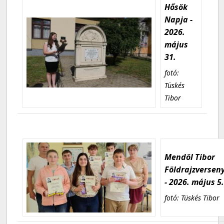
Hősök
Napja -
2026.
május
31.
fotó:
Tüskés
Tibor
Mendöl Tibor
Földrajzversen
- 2026. május 5
fotó: Tüskés Tibor