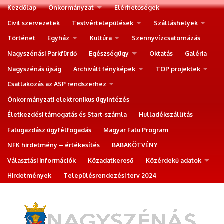
Kezdőlap
Önkormányzat
Elérhetőségek
Civil szervezetek
Testvértelepülések
Szálláshelyek
Történet
Egyház
Kultúra
Szennyvízcsatornázás
Nagyszénási Parkfürdő
Egészségügy
Oktatás
Galéria
Nagyszénás újság
Archivált fényképek
TOP projektek
Csatlakozás az ASP rendszerhez
Önkormányzati elektronikus ügyintézés
Életkezdési támogatás és Start-számla
Hulladékszállítás
Falugazdász ügyfélfogadás
Magyar Falu Program
NFK hirdetmény – értékesítés
BABAKÖTVÉNY
Választási információk
Közadatkereső
Közérdekű adatok
Hirdetmények
Településrendezési terv 2024