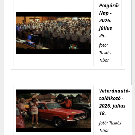
Polgárőr
Nap -
2026.
július
25.
fotó:
Tüskés
Tibor
Veteránautó-
találkozó -
2026. július
18.
fotó: Tüskés
Tibor