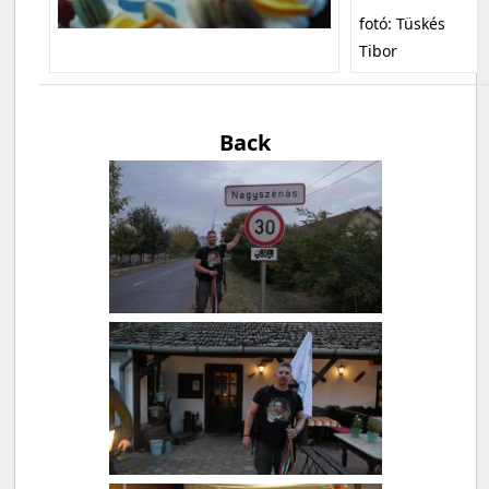
fotó: Tüskés
Tibor
Back