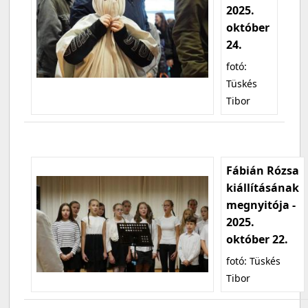
2025.
október
24.
fotó:
Tüskés
Tibor
Fábián Rózsa
kiállításának
megnyitója -
2025.
október 22.
fotó: Tüskés
Tibor