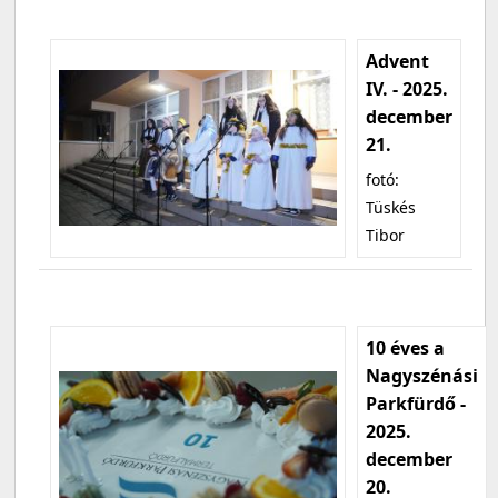
Advent
IV. - 2025.
december
21.
fotó:
Tüskés
Tibor
10 éves a
Nagyszénási
Parkfürdő -
2025.
december
20.