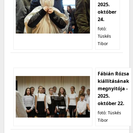
2025.
október
24.
fotó:
Tüskés
Tibor
Fábián Rózsa
kiállításának
megnyitója -
2025.
október 22.
fotó: Tüskés
Tibor