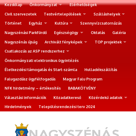
Kezdőlap
Önkormányzat
Elérhetőségek
Civil szervezetek
Testvértelepülések
Szálláshelyek
Történet
Egyház
Kultúra
Szennyvízcsatornázás
Nagyszénási Parkfürdő
Egészségügy
Oktatás
Galéria
Nagyszénás újság
Archivált fényképek
TOP projektek
Csatlakozás az ASP rendszerhez
Önkormányzati elektronikus ügyintézés
Életkezdési támogatás és Start-számla
Hulladékszállítás
Falugazdász ügyfélfogadás
Magyar Falu Program
NFK hirdetmény – értékesítés
BABAKÖTVÉNY
Választási információk
Közadatkereső
Közérdekű adatok
Hirdetmények
Településrendezési terv 2024