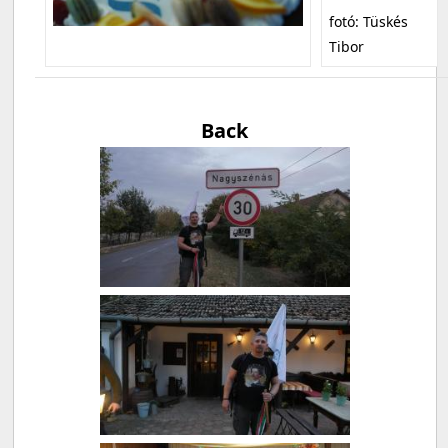
fotó: Tüskés
Tibor
Back