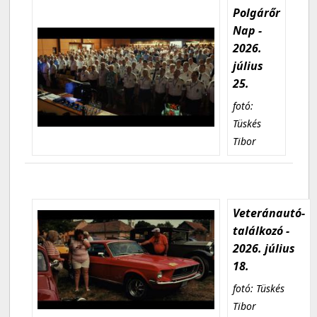
Polgárőr
Nap -
2026.
július
25.
fotó:
Tüskés
Tibor
Veteránautó-
találkozó -
2026. július
18.
fotó: Tüskés
Tibor