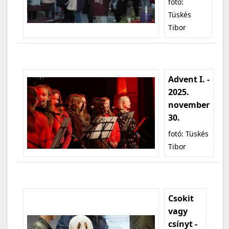
fotó:
Tüskés
Tibor
Advent I. -
2025.
november
30.
fotó: Tüskés
Tibor
Csokit
vagy
csínyt -