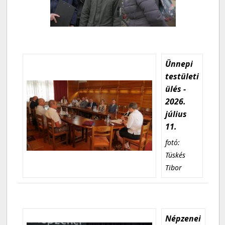
Ünnepi
testületi
ülés -
2026.
július
11.
fotó:
Tüskés
Tibor
Népzenei