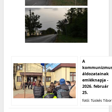
A
kommunizmu
áldozatainak
emléknapja -
2026. február
25.
fotó: Tüskés Tibor