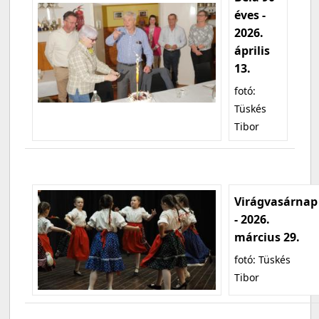
éves -
2026.
április
13.
fotó:
Tüskés
Tibor
Virágvasárnap
- 2026.
március 29.
fotó: Tüskés
Tibor