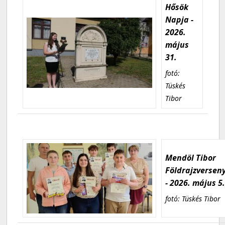
Hősök
Napja -
2026.
május
31.
fotó:
Tüskés
Tibor
Mendöl Tibor
Földrajzversen
- 2026. május 5
fotó: Tüskés Tibor