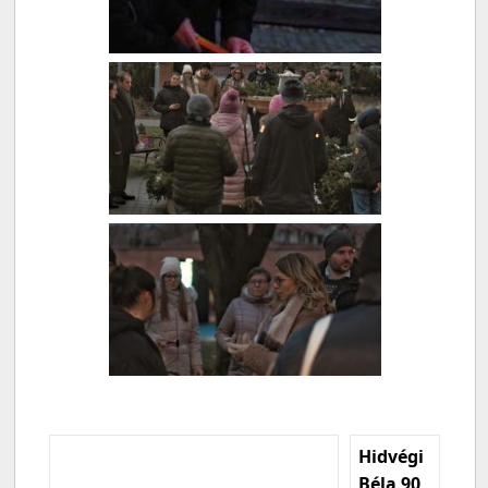
Hidvégi
Béla 90