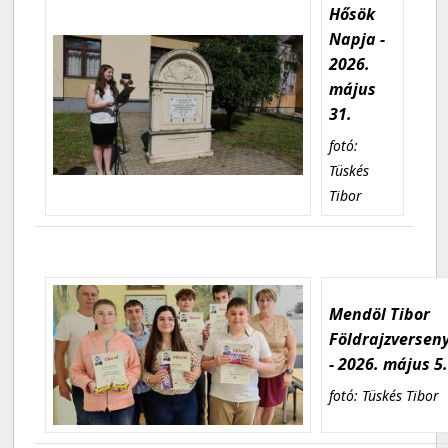
Hősök
Napja -
2026.
május
31.
fotó:
Tüskés
Tibor
Mendöl Tibor
Földrajzversen
- 2026. május 5
fotó: Tüskés Tibor