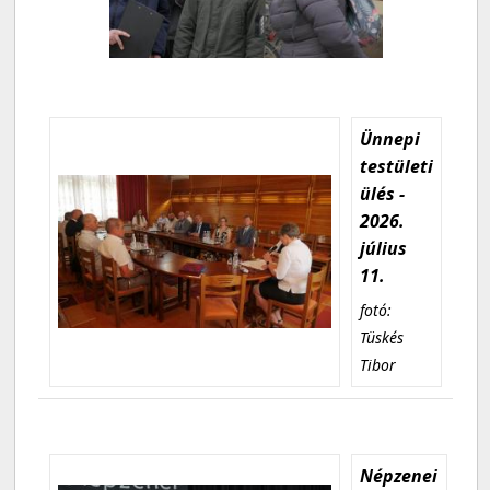
Ünnepi
testületi
ülés -
2026.
július
11.
fotó:
Tüskés
Tibor
Népzenei