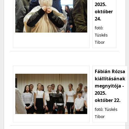
2025.
október
24.
fotó:
Tüskés
Tibor
Fábián Rózsa
kiállításának
megnyitója -
2025.
október 22.
fotó: Tüskés
Tibor