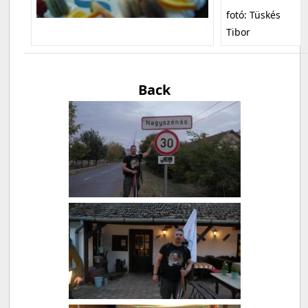
fotó: Tüskés
Tibor
Back