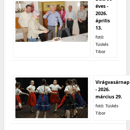
éves -
2026.
április
13.
fotó:
Tüskés
Tibor
Virágvasárnap
- 2026.
március 29.
fotó: Tüskés
Tibor