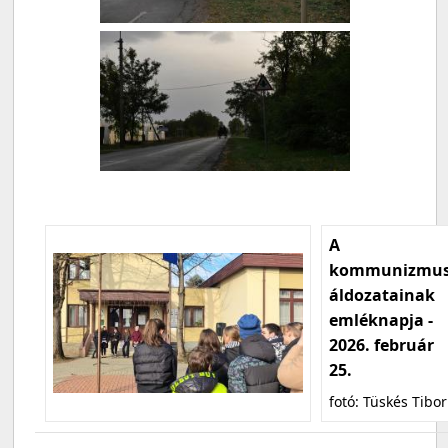
A
kommunizmu
áldozatainak
emléknapja -
2026. február
25.
fotó: Tüskés Tibor