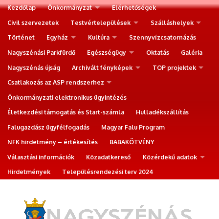
Kezdőlap
Önkormányzat
Elérhetőségek
Civil szervezetek
Testvértelepülések
Szálláshelyek
Történet
Egyház
Kultúra
Szennyvízcsatornázás
Nagyszénási Parkfürdő
Egészségügy
Oktatás
Galéria
Nagyszénás újság
Archivált fényképek
TOP projektek
Csatlakozás az ASP rendszerhez
Önkormányzati elektronikus ügyintézés
Életkezdési támogatás és Start-számla
Hulladékszállítás
Falugazdász ügyfélfogadás
Magyar Falu Program
NFK hirdetmény – értékesítés
BABAKÖTVÉNY
Választási információk
Közadatkereső
Közérdekű adatok
Hirdetmények
Településrendezési terv 2024