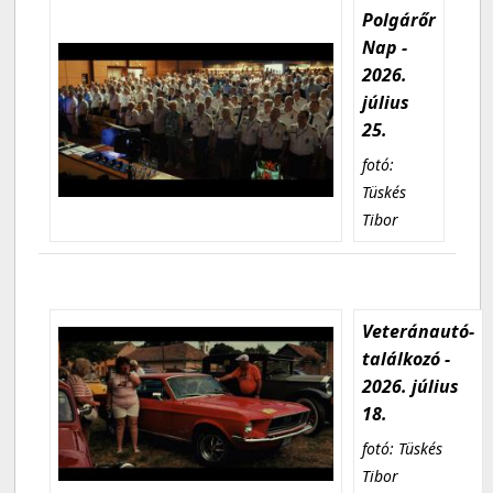
Polgárőr
Nap -
2026.
július
25.
fotó:
Tüskés
Tibor
Veteránautó-
találkozó -
2026. július
18.
fotó: Tüskés
Tibor