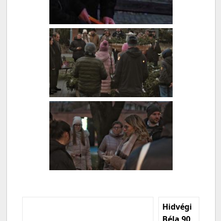
Hidvégi
Béla 90