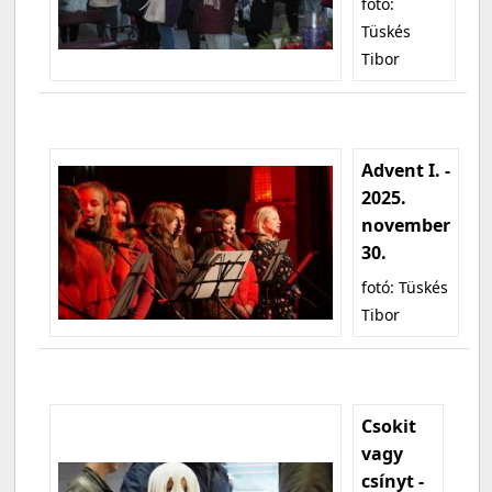
fotó:
Tüskés
Tibor
Advent I. -
2025.
november
30.
fotó: Tüskés
Tibor
Csokit
vagy
csínyt -