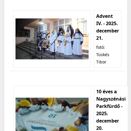
Advent
IV. - 2025.
december
21.
fotó:
Tüskés
Tibor
10 éves a
Nagyszénási
Parkfürdő -
2025.
december
20.