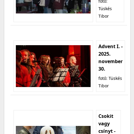
fotó:
Tüskés
Tibor
Advent I. -
2025.
november
30.
fotó: Tüskés
Tibor
Csokit
vagy
csínyt -