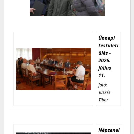
Ünnepi
testületi
ülés -
2026.
július
11.
fotó:
Tüskés
Tibor
Népzenei