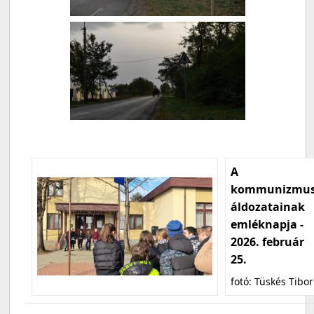
A
kommunizmu
áldozatainak
emléknapja -
2026. február
25.
fotó: Tüskés Tibor