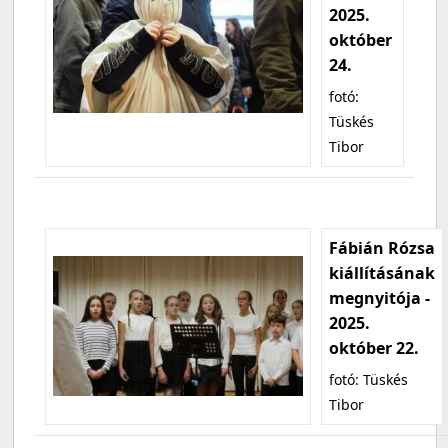
2025.
október
24.
fotó:
Tüskés
Tibor
Fábián Rózsa
kiállításának
megnyitója -
2025.
október 22.
fotó: Tüskés
Tibor