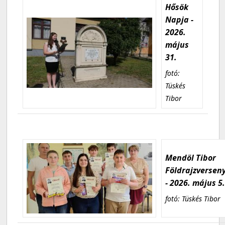
Hősök
Napja -
2026.
május
31.
fotó:
Tüskés
Tibor
Mendöl Tibor
Földrajzversen
- 2026. május 5
fotó: Tüskés Tibor