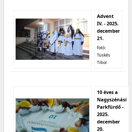
Advent
IV. - 2025.
december
21.
fotó:
Tüskés
Tibor
10 éves a
Nagyszénási
Parkfürdő -
2025.
december
20.