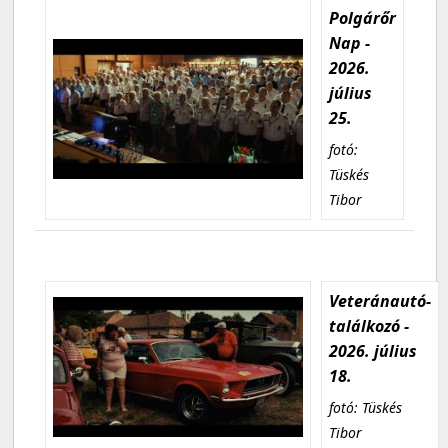
Polgárőr
Nap -
2026.
július
25.
fotó:
Tüskés
Tibor
Veteránautó-
találkozó -
2026. július
18.
fotó: Tüskés
Tibor