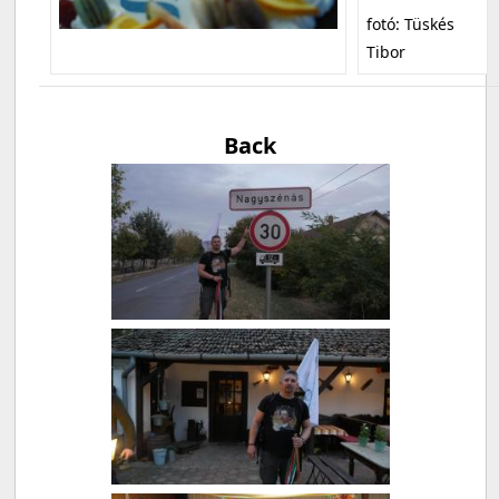
fotó: Tüskés
Tibor
Back