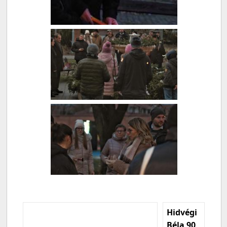
Hidvégi
Béla 90