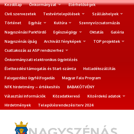
Kezdőlap
Önkormányzat
Elérhetőségek
Civil szervezetek
Testvértelepülések
Szálláshelyek
Történet
Egyház
Kultúra
Szennyvízcsatornázás
Nagyszénási Parkfürdő
Egészségügy
Oktatás
Galéria
Nagyszénás újság
Archivált fényképek
TOP projektek
Csatlakozás az ASP rendszerhez
Önkormányzati elektronikus ügyintézés
Életkezdési támogatás és Start-számla
Hulladékszállítás
Falugazdász ügyfélfogadás
Magyar Falu Program
NFK hirdetmény – értékesítés
BABAKÖTVÉNY
Választási információk
Közadatkereső
Közérdekű adatok
Hirdetmények
Településrendezési terv 2024