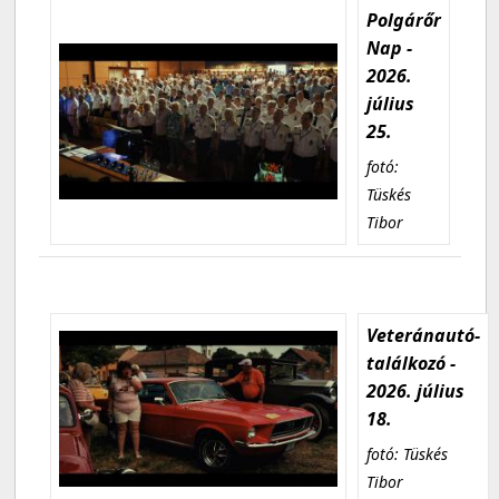
Polgárőr
Nap -
2026.
július
25.
fotó:
Tüskés
Tibor
Veteránautó-
találkozó -
2026. július
18.
fotó: Tüskés
Tibor