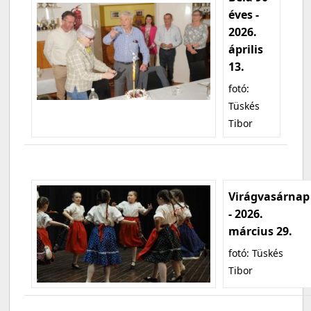
éves -
2026.
április
13.
fotó:
Tüskés
Tibor
Virágvasárnap
- 2026.
március 29.
fotó: Tüskés
Tibor