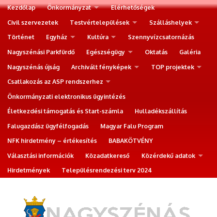
Kezdőlap
Önkormányzat
Elérhetőségek
Civil szervezetek
Testvértelepülések
Szálláshelyek
Történet
Egyház
Kultúra
Szennyvízcsatornázás
Nagyszénási Parkfürdő
Egészségügy
Oktatás
Galéria
Nagyszénás újság
Archivált fényképek
TOP projektek
Csatlakozás az ASP rendszerhez
Önkormányzati elektronikus ügyintézés
Életkezdési támogatás és Start-számla
Hulladékszállítás
Falugazdász ügyfélfogadás
Magyar Falu Program
NFK hirdetmény – értékesítés
BABAKÖTVÉNY
Választási információk
Közadatkereső
Közérdekű adatok
Hirdetmények
Településrendezési terv 2024