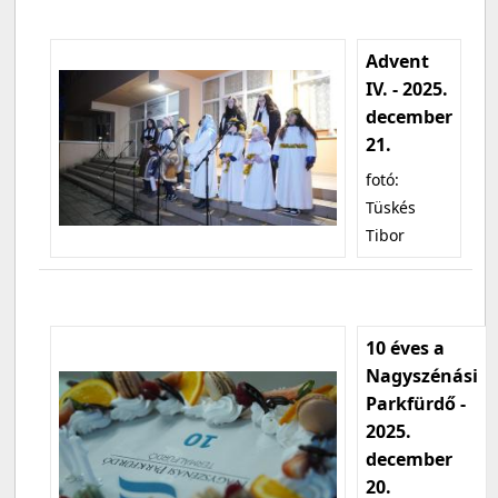
Advent
IV. - 2025.
december
21.
fotó:
Tüskés
Tibor
10 éves a
Nagyszénási
Parkfürdő -
2025.
december
20.