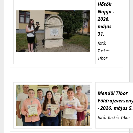
Hősök
Napja -
2026.
május
31.
fotó:
Tüskés
Tibor
Mendöl Tibor
Földrajzversen
- 2026. május 5
fotó: Tüskés Tibor