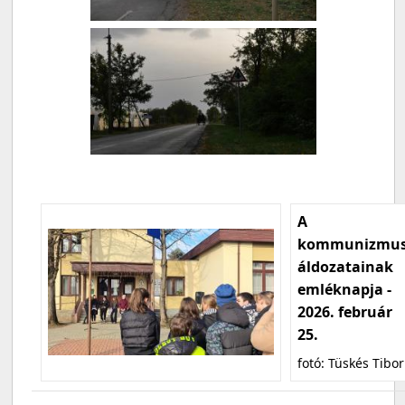
A
kommunizmu
áldozatainak
emléknapja -
2026. február
25.
fotó: Tüskés Tibor