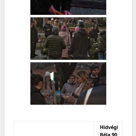
Hidvégi
Béla 90