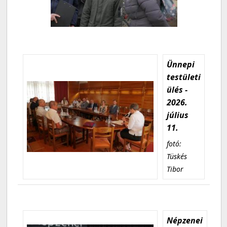
Ünnepi
testületi
ülés -
2026.
július
11.
fotó:
Tüskés
Tibor
Népzenei