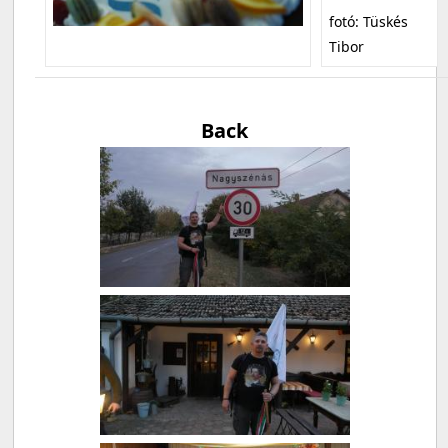
fotó: Tüskés
Tibor
Back