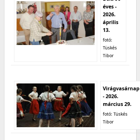
éves -
2026.
április
13.
fotó:
Tüskés
Tibor
Virágvasárnap
- 2026.
március 29.
fotó: Tüskés
Tibor