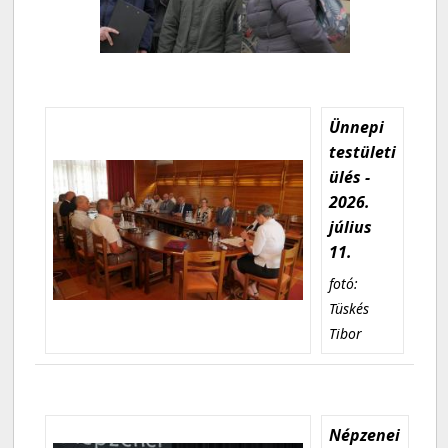
Ünnepi
testületi
ülés -
2026.
július
11.
fotó:
Tüskés
Tibor
Népzenei