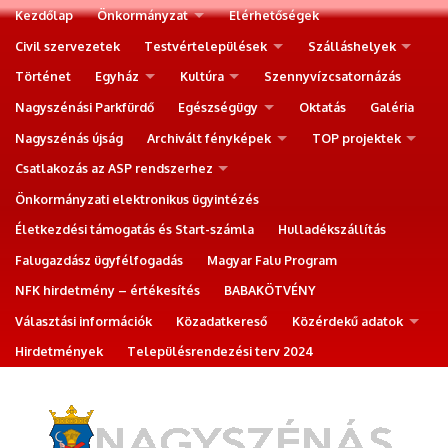
Kezdőlap
Önkormányzat
Elérhetőségek
Civil szervezetek
Testvértelepülések
Szálláshelyek
Történet
Egyház
Kultúra
Szennyvízcsatornázás
Nagyszénási Parkfürdő
Egészségügy
Oktatás
Galéria
Nagyszénás újság
Archivált fényképek
TOP projektek
Csatlakozás az ASP rendszerhez
Önkormányzati elektronikus ügyintézés
Életkezdési támogatás és Start-számla
Hulladékszállítás
Falugazdász ügyfélfogadás
Magyar Falu Program
NFK hirdetmény – értékesítés
BABAKÖTVÉNY
Választási információk
Közadatkereső
Közérdekű adatok
Hirdetmények
Településrendezési terv 2024