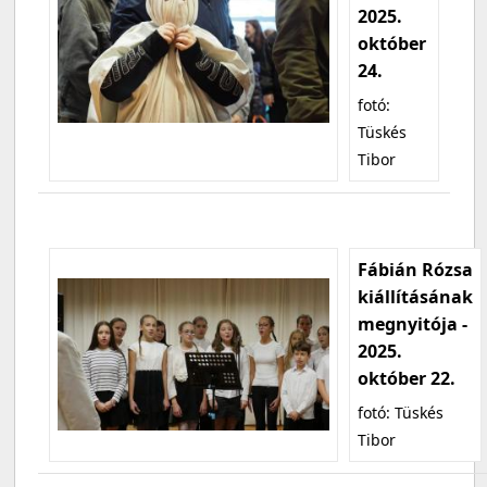
2025.
október
24.
fotó:
Tüskés
Tibor
Fábián Rózsa
kiállításának
megnyitója -
2025.
október 22.
fotó: Tüskés
Tibor