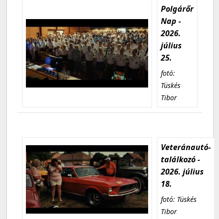
Polgárőr
Nap -
2026.
július
25.
fotó:
Tüskés
Tibor
Veteránautó-
találkozó -
2026. július
18.
fotó: Tüskés
Tibor