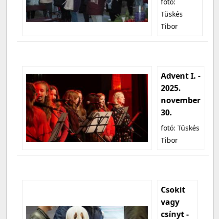
fotó:
Tüskés
Tibor
Advent I. -
2025.
november
30.
fotó: Tüskés
Tibor
Csokit
vagy
csínyt -