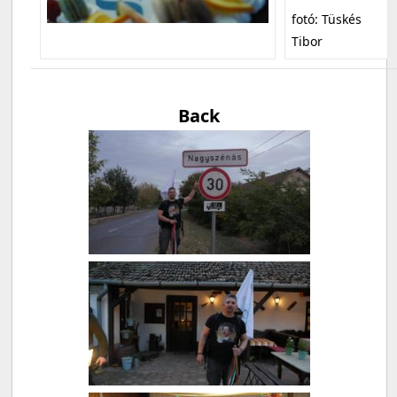
fotó: Tüskés
Tibor
Back