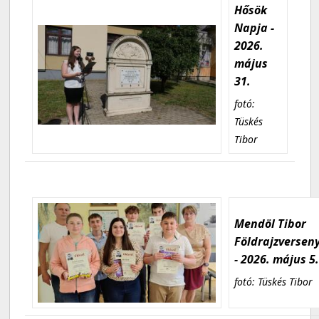
Hősök
Napja -
2026.
május
31.
fotó:
Tüskés
Tibor
Mendöl Tibor
Földrajzversen
- 2026. május 5
fotó: Tüskés Tibor