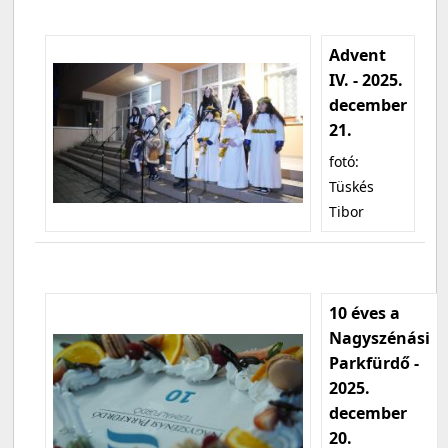
Advent
IV. - 2025.
december
21.
fotó:
Tüskés
Tibor
10 éves a
Nagyszénási
Parkfürdő -
2025.
december
20.