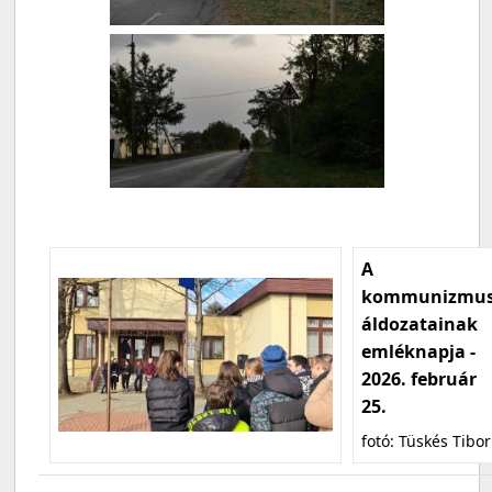
A
kommunizmu
áldozatainak
emléknapja -
2026. február
25.
fotó: Tüskés Tibor