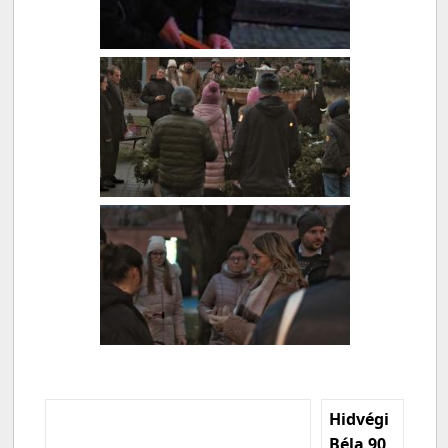
Hidvégi
Béla 90