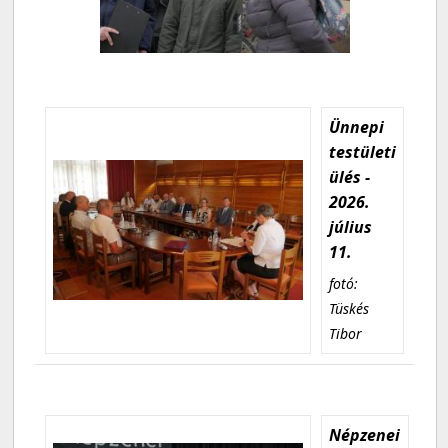
Ünnepi
testületi
ülés -
2026.
július
11.
fotó:
Tüskés
Tibor
Népzenei