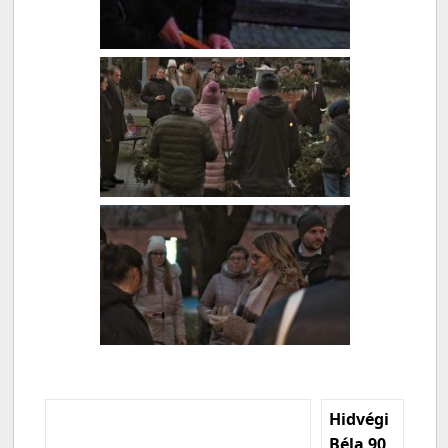
Hidvégi
Béla 90