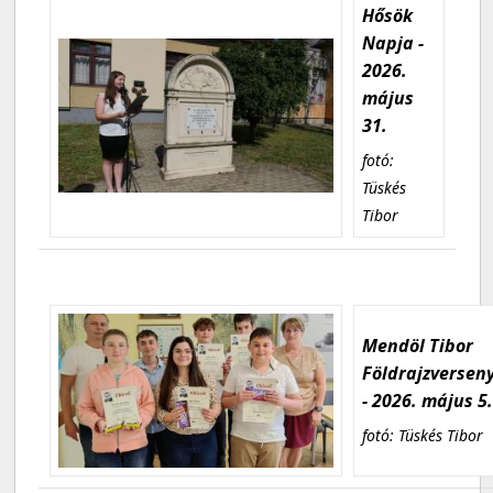
Hősök
Napja -
2026.
május
31.
fotó:
Tüskés
Tibor
Mendöl Tibor
Földrajzversen
- 2026. május 5
fotó: Tüskés Tibor