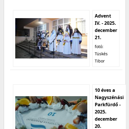
Advent
IV. - 2025.
december
21.
fotó:
Tüskés
Tibor
10 éves a
Nagyszénási
Parkfürdő -
2025.
december
20.