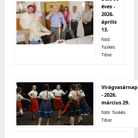
éves -
2026.
április
13.
fotó:
Tüskés
Tibor
Virágvasárnap
- 2026.
március 29.
fotó: Tüskés
Tibor