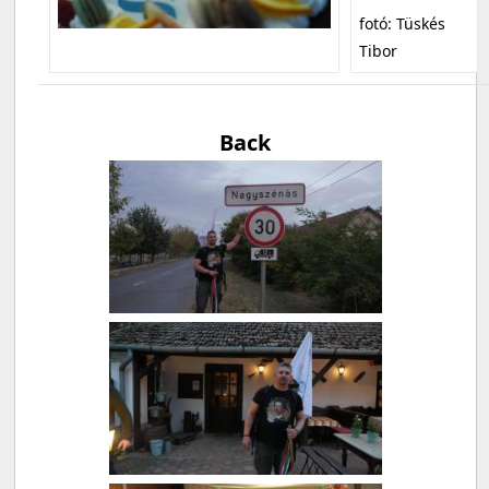
fotó: Tüskés
Tibor
Back