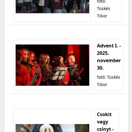
fotó:
Tüskés
Tibor
Advent I. -
2025.
november
30.
fotó: Tüskés
Tibor
Csokit
vagy
csínyt -