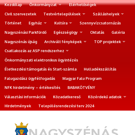
Kezdőlap
Önkormányzat
Elérhetőségek
Civil szervezetek
Testvértelepülések
Szálláshelyek
Történet
Egyház
Kultúra
Szennyvízcsatornázás
Nagyszénási Parkfürdő
Egészségügy
Oktatás
Galéria
Nagyszénás újság
Archivált fényképek
TOP projektek
Csatlakozás az ASP rendszerhez
Önkormányzati elektronikus ügyintézés
Életkezdési támogatás és Start-számla
Hulladékszállítás
Falugazdász ügyfélfogadás
Magyar Falu Program
NFK hirdetmény – értékesítés
BABAKÖTVÉNY
Választási információk
Közadatkereső
Közérdekű adatok
Hirdetmények
Településrendezési terv 2024