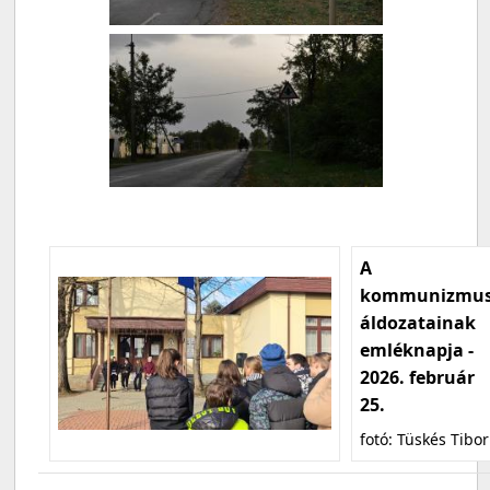
A
kommunizmu
áldozatainak
emléknapja -
2026. február
25.
fotó: Tüskés Tibor