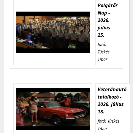
Polgárőr
Nap -
2026.
július
25.
fotó:
Tüskés
Tibor
Veteránautó-
találkozó -
2026. július
18.
fotó: Tüskés
Tibor