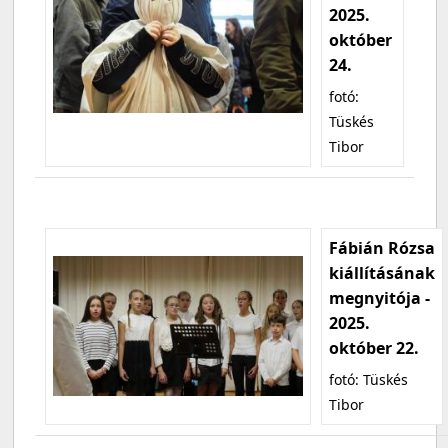
2025.
október
24.
fotó:
Tüskés
Tibor
Fábián Rózsa
kiállításának
megnyitója -
2025.
október 22.
fotó: Tüskés
Tibor