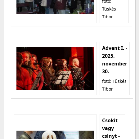
fotó:
Tüskés
Tibor
Advent I. -
2025.
november
30.
fotó: Tüskés
Tibor
Csokit
vagy
csínyt -