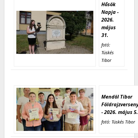
Hősök
Napja -
2026.
május
31.
fotó:
Tüskés
Tibor
Mendöl Tibor
Földrajzversen
- 2026. május 5
fotó: Tüskés Tibor