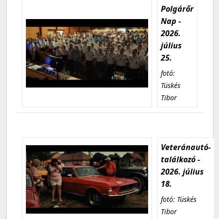
Polgárőr
Nap -
2026.
július
25.
fotó:
Tüskés
Tibor
Veteránautó-
találkozó -
2026. július
18.
fotó: Tüskés
Tibor