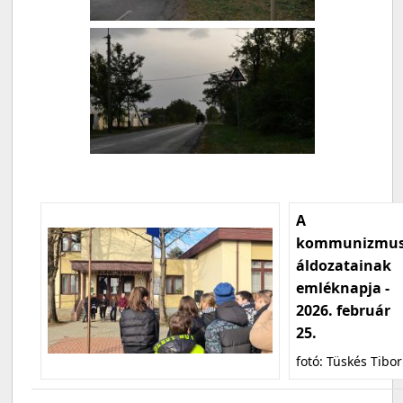
A
kommunizmu
áldozatainak
emléknapja -
2026. február
25.
fotó: Tüskés Tibor