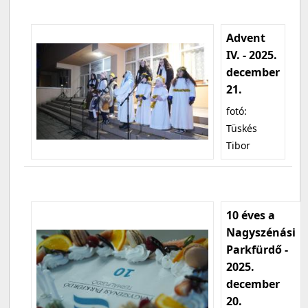
Advent
IV. - 2025.
december
21.
fotó:
Tüskés
Tibor
10 éves a
Nagyszénási
Parkfürdő -
2025.
december
20.