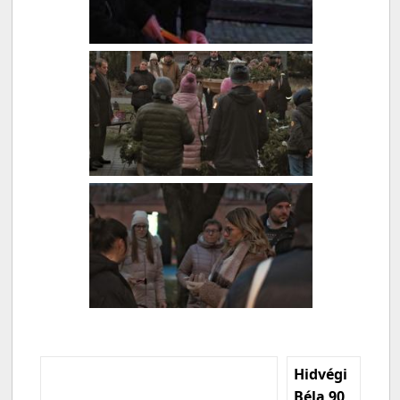
Hidvégi
Béla 90