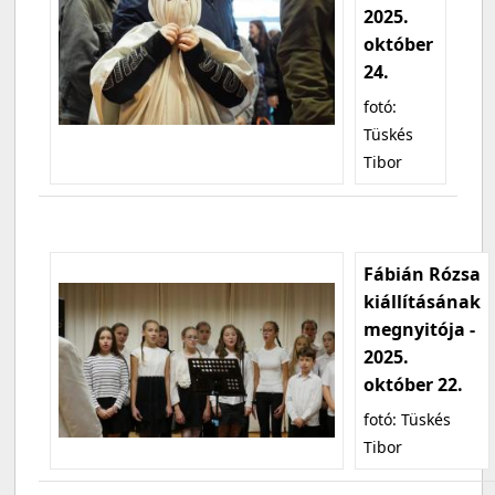
2025.
október
24.
fotó:
Tüskés
Tibor
Fábián Rózsa
kiállításának
megnyitója -
2025.
október 22.
fotó: Tüskés
Tibor