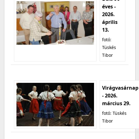
éves -
2026.
április
13.
fotó:
Tüskés
Tibor
Virágvasárnap
- 2026.
március 29.
fotó: Tüskés
Tibor