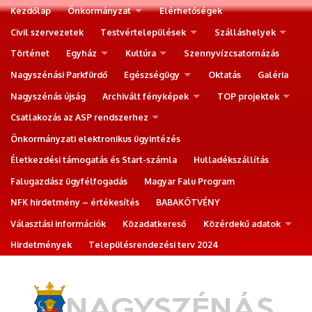
Kezdőlap
Önkormányzat
Elérhetőségek
Civil szervezetek
Testvértelepülések
Szálláshelyek
Történet
Egyház
Kultúra
Szennyvízcsatornázás
Nagyszénási Parkfürdő
Egészségügy
Oktatás
Galéria
Nagyszénás újság
Archivált fényképek
TOP projektek
Csatlakozás az ASP rendszerhez
Önkormányzati elektronikus ügyintézés
Életkezdési támogatás és Start-számla
Hulladékszállítás
Falugazdász ügyfélfogadás
Magyar Falu Program
NFK hirdetmény – értékesítés
BABAKÖTVÉNY
Választási információk
Közadatkereső
Közérdekű adatok
Hirdetmények
Településrendezési terv 2024