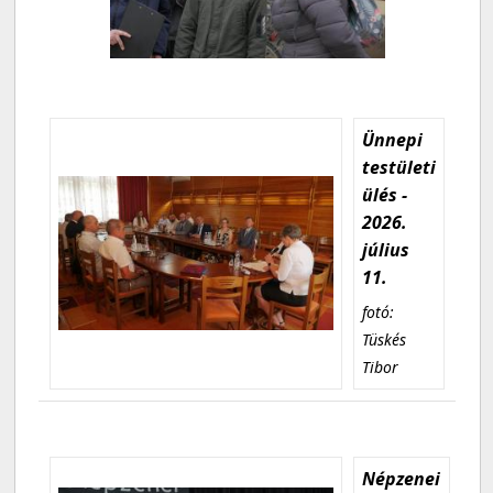
Ünnepi
testületi
ülés -
2026.
július
11.
fotó:
Tüskés
Tibor
Népzenei