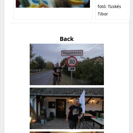
fotó: Tüskés
Tibor
Back