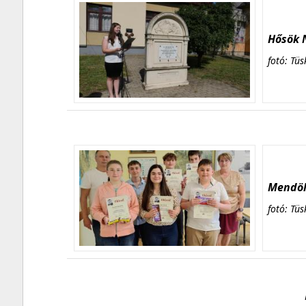
Hősök N
fotó: Tüs
Mendöl 
fotó: Tüs