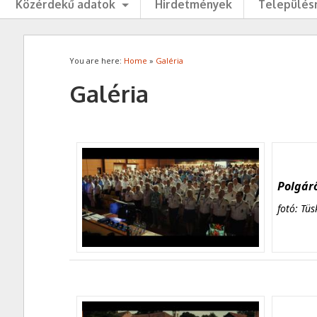
Közérdekű adatok
Hirdetmények
Településr
You are here:
Home
»
Galéria
Galéria
Polgárő
fotó: Tüs