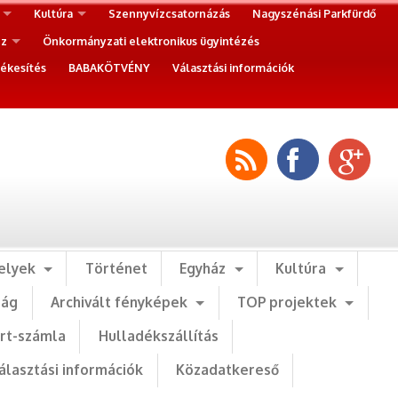
Kultúra
Szennyvízcsatornázás
Nagyszénási Parkfürdő
ez
Önkormányzati elektronikus ügyintézés
ékesítés
BABAKÖTVÉNY
Választási információk
elyek
Történet
Egyház
Kultúra
ság
Archivált fényképek
TOP projektek
art-számla
Hulladékszállítás
álasztási információk
Közadatkereső