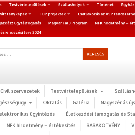
k
Testvértelepülések
Szálláshelyek
Történet
Egyház
vált fényképek
TOP projektek
Csatlakozás az ASP rendszerh
gazdász ügyfélfogadás
Magyar Falu Program
NFK hirdetmény – ért
ésrendezési terv 2024
Civil szervezetek
Testvértelepülések
Szállásh
gészségügy
Oktatás
Galéria
Nagyszénás új
elektronikus ügyintézés
Életkezdési támogatás és St
NFK hirdetmény – értékesítés
BABAKÖTVÉNY
V