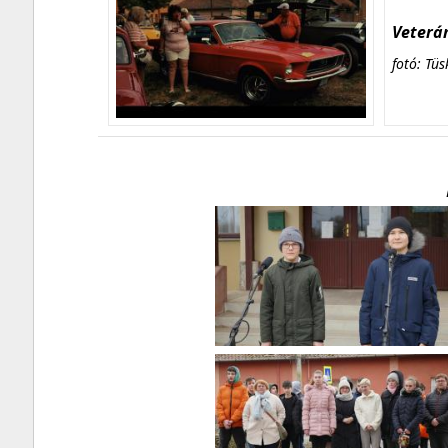
Veterán
fotó: Tüs