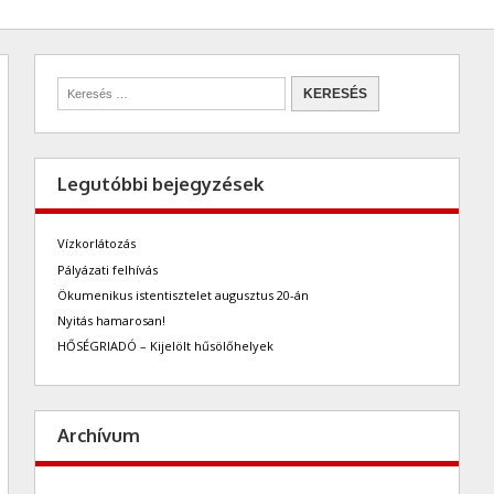
Legutóbbi bejegyzések
Vízkorlátozás
Pályázati felhívás
Ökumenikus istentisztelet augusztus 20-án
Nyitás hamarosan!
HŐSÉGRIADÓ – Kijelölt hűsölőhelyek
Archívum