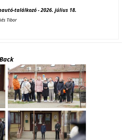
autó-találkozó - 2026. július 18.
kés Tibor
Back