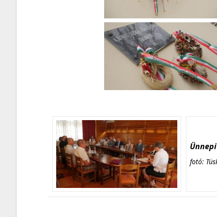
Ünnepi 
fotó: Tüs