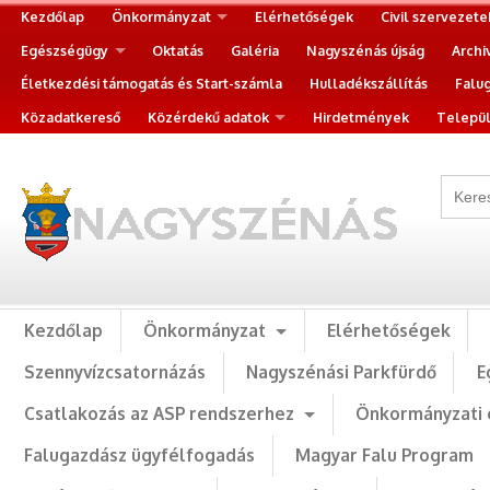
Kezdőlap
Önkormányzat
Elérhetőségek
Civil szervezete
Egészségügy
Oktatás
Galéria
Nagyszénás újság
Archi
Életkezdési támogatás és Start-számla
Hulladékszállítás
Falu
Közadatkereső
Közérdekű adatok
Hirdetmények
Települ
Kezdőlap
Önkormányzat
Elérhetőségek
Szennyvízcsatornázás
Nagyszénási Parkfürdő
E
Csatlakozás az ASP rendszerhez
Önkormányzati 
Falugazdász ügyfélfogadás
Magyar Falu Program