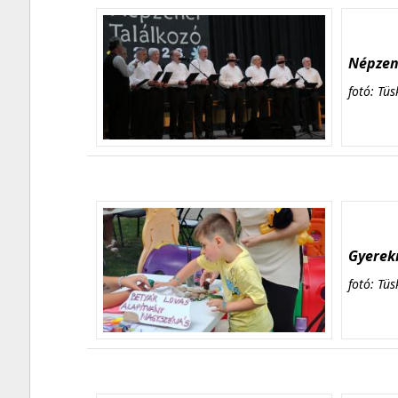
Népzene
fotó: Tüs
Gyerekn
fotó: Tüs