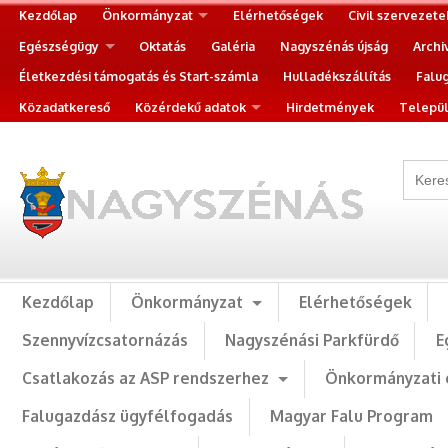
Kezdőlap
Önkormányzat
Elérhetőségek
Civil szervezete
Egészségügy
Oktatás
Galéria
Nagyszénás újság
Archi
Életkezdési támogatás és Start-számla
Hulladékszállítás
Falu
Közadatkereső
Közérdekű adatok
Hirdetmények
Települ
Kezdőlap
Önkormányzat
Elérhetőségek
Szennyvízcsatornázás
Nagyszénási Parkfürdő
E
Csatlakozás az ASP rendszerhez
Önkormányzati 
Falugazdász ügyfélfogadás
Magyar Falu Program