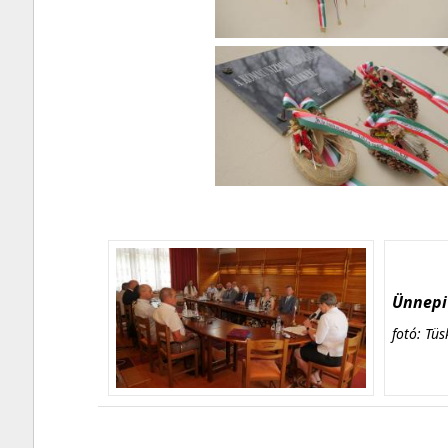
Ünnepi 
fotó: Tüs