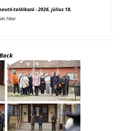
autó-találkozó - 2026. július 18.
kés Tibor
Back