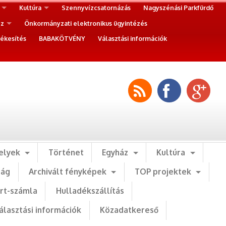
Kultúra
Szennyvízcsatornázás
Nagyszénási Parkfürdő
ez
Önkormányzati elektronikus ügyintézés
ékesítés
BABAKÖTVÉNY
Választási információk
elyek
Történet
Egyház
Kultúra
ság
Archivált fényképek
TOP projektek
art-számla
Hulladékszállítás
álasztási információk
Közadatkereső