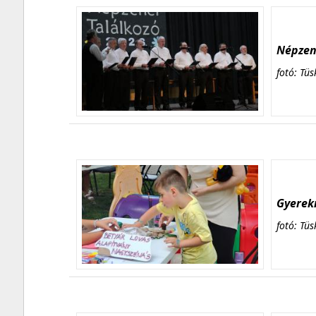
Népzene
fotó: Tüs
Gyerekn
fotó: Tüs