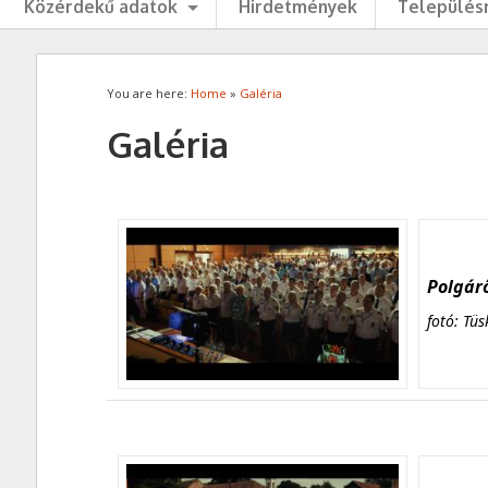
Közérdekű adatok
Hirdetmények
Településr
You are here:
Home
»
Galéria
Galéria
Polgárő
fotó: Tüs