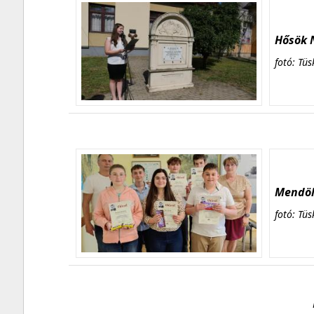
Hősök N
fotó: Tüs
Mendöl 
fotó: Tüs