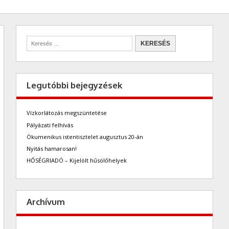
Legutóbbi bejegyzések
Vízkorlátozás megszüntetése
Pályázati felhívás
Ökumenikus istentisztelet augusztus 20-án
Nyitás hamarosan!
HŐSÉGRIADÓ – Kijelölt hűsölőhelyek
Archívum