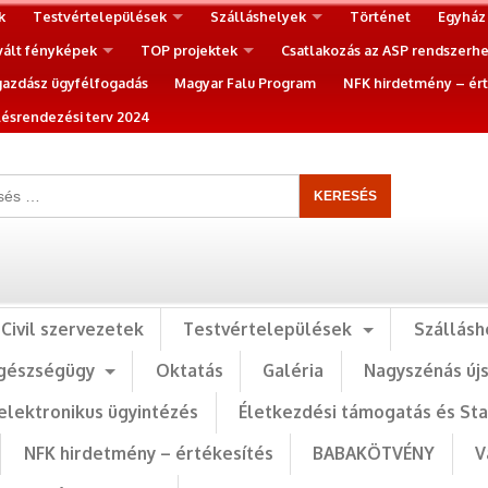
k
Testvértelepülések
Szálláshelyek
Történet
Egyház
vált fényképek
TOP projektek
Csatlakozás az ASP rendszerh
gazdász ügyfélfogadás
Magyar Falu Program
NFK hirdetmény – ért
ésrendezési terv 2024
Civil szervezetek
Testvértelepülések
Szállásh
gészségügy
Oktatás
Galéria
Nagyszénás új
elektronikus ügyintézés
Életkezdési támogatás és St
NFK hirdetmény – értékesítés
BABAKÖTVÉNY
V