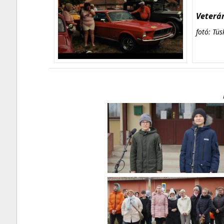
Veterán
fotó: Tüs