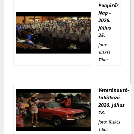
Polgárőr
Nap -
2026.
július
25.
fotó:
Tüskés
Tibor
Veteránautó-
találkozó -
2026. július
18.
fotó: Tüskés
Tibor