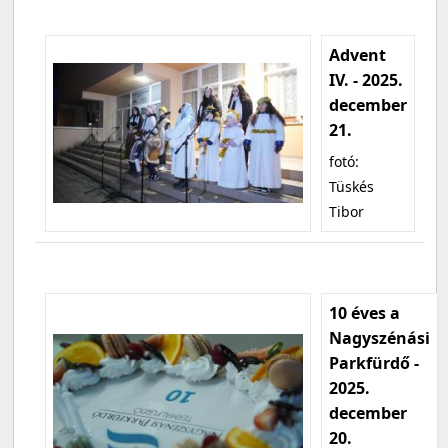
Advent
IV. - 2025.
december
21.
fotó:
Tüskés
Tibor
10 éves a
Nagyszénási
Parkfürdő -
2025.
december
20.