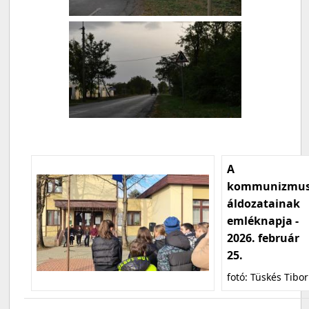
A
kommunizmu
áldozatainak
emléknapja -
2026. február
25.
fotó: Tüskés Tibor