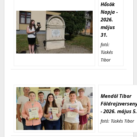
Hősök
Napja -
2026.
május
31.
fotó:
Tüskés
Tibor
Mendöl Tibor
Földrajzversen
- 2026. május 5
fotó: Tüskés Tibor