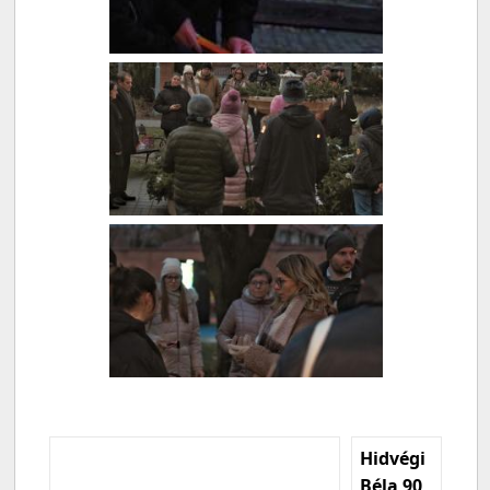
Hidvégi
Béla 90