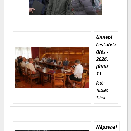
Ünnepi
testületi
ülés -
2026.
július
11.
fotó:
Tüskés
Tibor
Népzenei