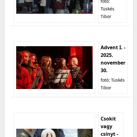
fotó:
Tüskés
Tibor
Advent I. -
2025.
november
30.
fotó: Tüskés
Tibor
Csokit
vagy
csínyt -