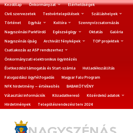
Kezdőlap
Önkormányzat
Elérhetőségek
Civil szervezetek
Testvértelepülések
Szálláshelyek
Történet
Egyház
Kultúra
Szennyvízcsatornázás
Nagyszénási Parkfürdő
Egészségügy
Oktatás
Galéria
Nagyszénás újság
Archivált fényképek
TOP projektek
Csatlakozás az ASP rendszerhez
Önkormányzati elektronikus ügyintézés
Életkezdési támogatás és Start-számla
Hulladékszállítás
Falugazdász ügyfélfogadás
Magyar Falu Program
NFK hirdetmény – értékesítés
BABAKÖTVÉNY
Választási információk
Közadatkereső
Közérdekű adatok
Hirdetmények
Településrendezési terv 2024