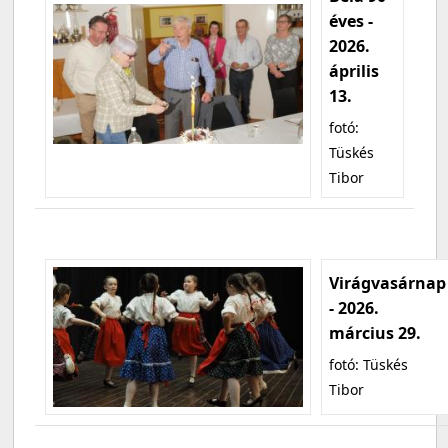
éves -
2026.
április
13.
fotó:
Tüskés
Tibor
Virágvasárnap
- 2026.
március 29.
fotó: Tüskés
Tibor