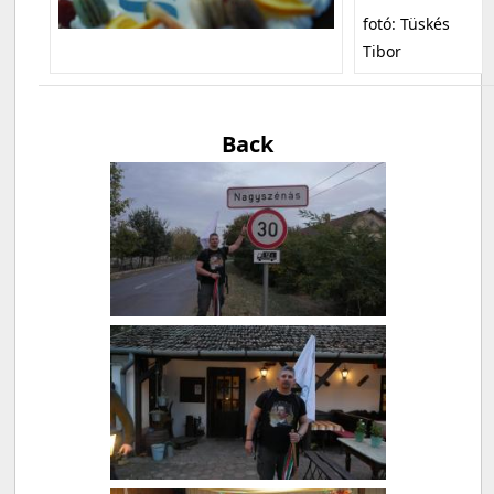
fotó: Tüskés
Tibor
Back