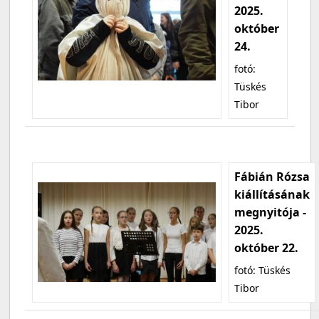
2025.
október
24.
fotó:
Tüskés
Tibor
Fábián Rózsa
kiállításának
megnyitója -
2025.
október 22.
fotó: Tüskés
Tibor