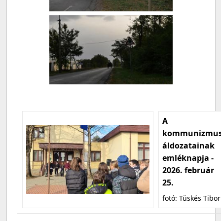
A
kommunizmu
áldozatainak
emléknapja -
2026. február
25.
fotó: Tüskés Tibor