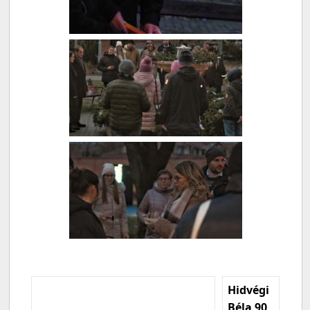
Hidvégi
Béla 90