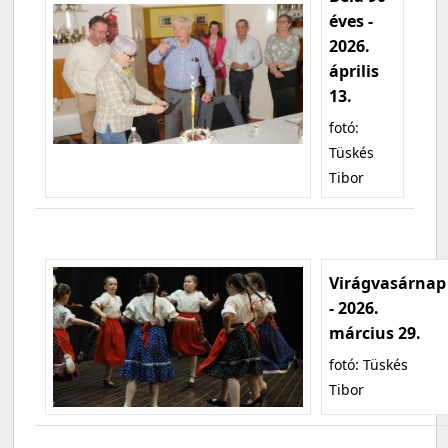
éves -
2026.
április
13.
fotó:
Tüskés
Tibor
Virágvasárnap
- 2026.
március 29.
fotó: Tüskés
Tibor