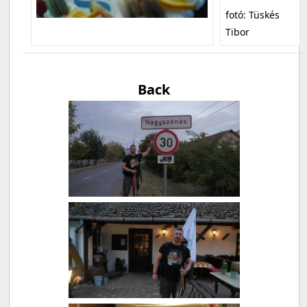
fotó: Tüskés
Tibor
Back