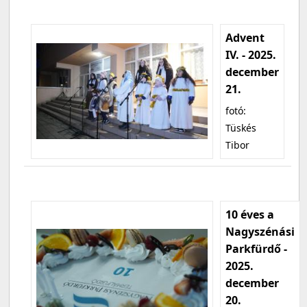
Advent
IV. - 2025.
december
21.
fotó:
Tüskés
Tibor
10 éves a
Nagyszénási
Parkfürdő -
2025.
december
20.