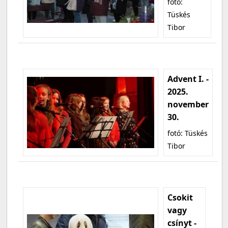
fotó:
Tüskés
Tibor
Advent I. -
2025.
november
30.
fotó: Tüskés
Tibor
Csokit
vagy
csínyt -