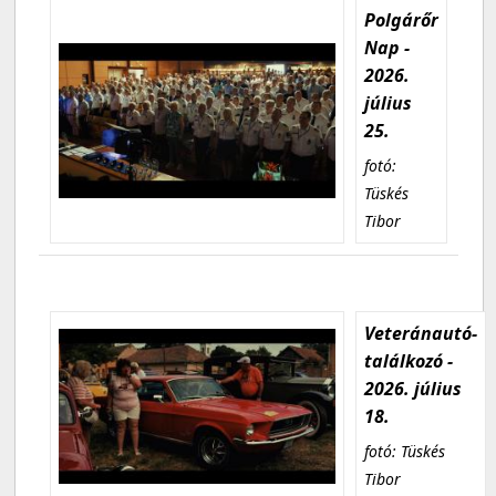
Polgárőr
Nap -
2026.
július
25.
fotó:
Tüskés
Tibor
Veteránautó-
találkozó -
2026. július
18.
fotó: Tüskés
Tibor