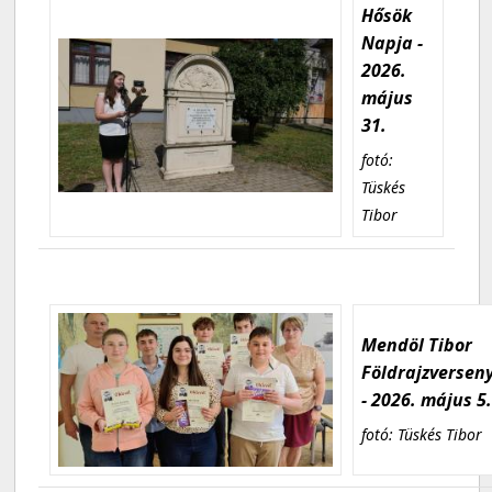
Hősök
Napja -
2026.
május
31.
fotó:
Tüskés
Tibor
Mendöl Tibor
Földrajzversen
- 2026. május 5
fotó: Tüskés Tibor