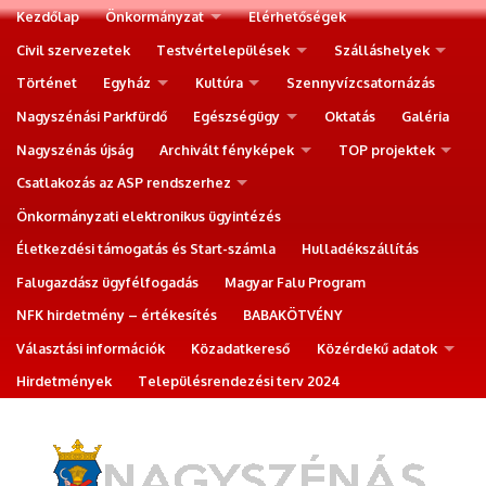
Kezdőlap
Önkormányzat
Elérhetőségek
Civil szervezetek
Testvértelepülések
Szálláshelyek
Történet
Egyház
Kultúra
Szennyvízcsatornázás
Nagyszénási Parkfürdő
Egészségügy
Oktatás
Galéria
Nagyszénás újság
Archivált fényképek
TOP projektek
Csatlakozás az ASP rendszerhez
Önkormányzati elektronikus ügyintézés
Életkezdési támogatás és Start-számla
Hulladékszállítás
Falugazdász ügyfélfogadás
Magyar Falu Program
NFK hirdetmény – értékesítés
BABAKÖTVÉNY
Választási információk
Közadatkereső
Közérdekű adatok
Hirdetmények
Településrendezési terv 2024