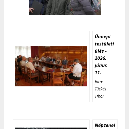
Ünnepi
testületi
ülés -
2026.
július
11.
fotó:
Tüskés
Tibor
Népzenei