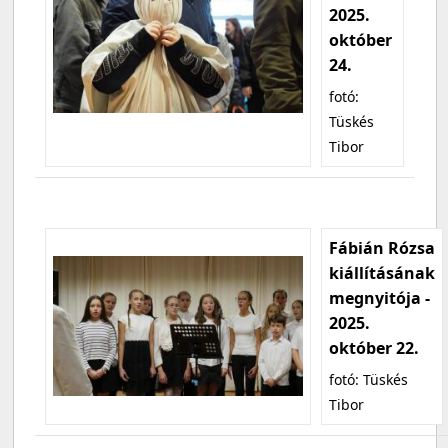
2025.
október
24.
fotó:
Tüskés
Tibor
Fábián Rózsa
kiállításának
megnyitója -
2025.
október 22.
fotó: Tüskés
Tibor