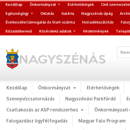
Kezdőlap
Önkormányzat
Elérhetőségek
Civil szervezete
Egészségügy
Oktatás
Galéria
Nagyszénás újság
Archi
Életkezdési támogatás és Start-számla
Hulladékszállítás
Falu
Közadatkereső
Közérdekű adatok
Hirdetmények
Települ
Kezdőlap
Önkormányzat
Elérhetőségek
Szennyvízcsatornázás
Nagyszénási Parkfürdő
E
Csatlakozás az ASP rendszerhez
Önkormányzati 
Falugazdász ügyfélfogadás
Magyar Falu Program