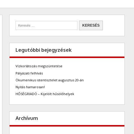
Legutóbbi bejegyzések
Vízkorlátozás megszüntetése
Pályázati felhívás
Ökumenikus istentisztelet augusztus 20-án
Nyitás hamarosan!
HŐSÉGRIADÓ – Kijelölt hűsölőhelyek
Archívum