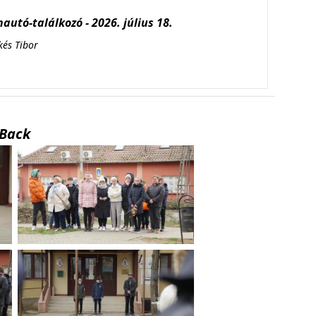
autó-találkozó - 2026. július 18.
kés Tibor
Back