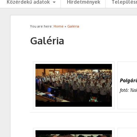
Közérdekű adatok
Hirdetmények
Településr
You are here:
Home
»
Galéria
Galéria
Polgárő
fotó: Tüs