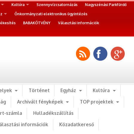
Kultúra
Szennyvízcsatornázás
Nagyszénási Parkfürdő
ez
Önkormányzati elektronikus ügyintézés
ékesítés
BABAKÖTVÉNY
Választási információk
elyek
Történet
Egyház
Kultúra
ság
Archivált fényképek
TOP projektek
art-számla
Hulladékszállítás
álasztási információk
Közadatkereső