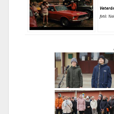
Veterán
fotó: Tüs