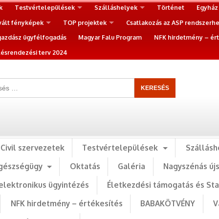
k
Testvértelepülések
Szálláshelyek
Történet
Egyház
vált fényképek
TOP projektek
Csatlakozás az ASP rendszerh
gazdász ügyfélfogadás
Magyar Falu Program
NFK hirdetmény – ért
ésrendezési terv 2024
Civil szervezetek
Testvértelepülések
Szállásh
gészségügy
Oktatás
Galéria
Nagyszénás új
elektronikus ügyintézés
Életkezdési támogatás és St
NFK hirdetmény – értékesítés
BABAKÖTVÉNY
V