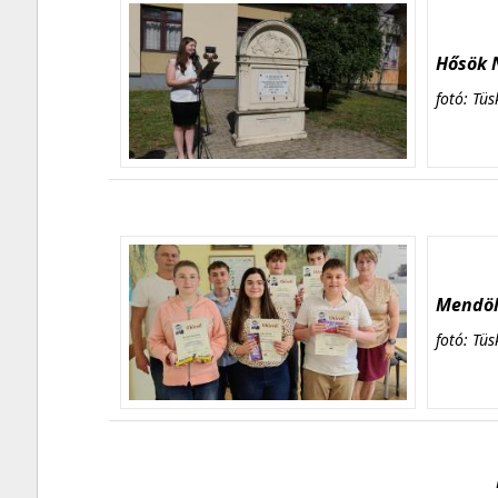
Hősök N
fotó: Tüs
Mendöl 
fotó: Tüs