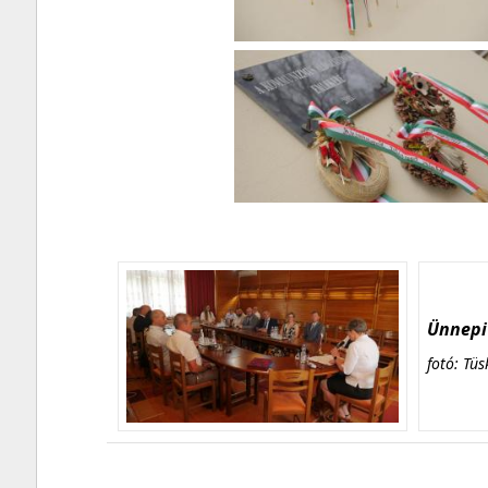
Ünnepi 
fotó: Tüs