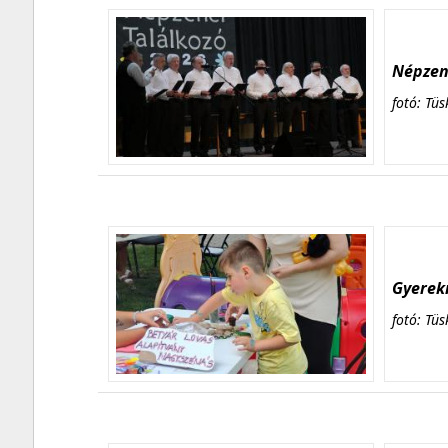
Népzene
fotó: Tüs
Gyerekn
fotó: Tüs