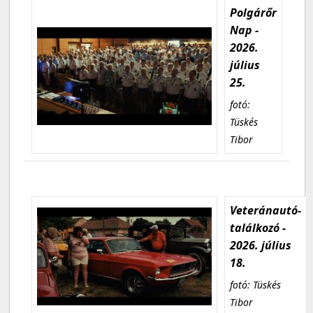
Polgárőr
Nap -
2026.
július
25.
fotó:
Tüskés
Tibor
Veteránautó-
találkozó -
2026. július
18.
fotó: Tüskés
Tibor