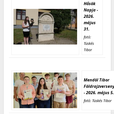
Hősök
Napja -
2026.
május
31.
fotó:
Tüskés
Tibor
Mendöl Tibor
Földrajzversen
- 2026. május 5
fotó: Tüskés Tibor