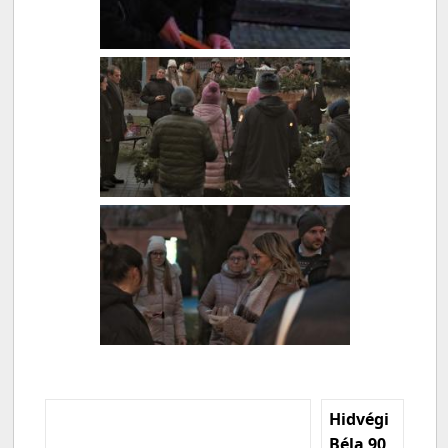
Hidvégi
Béla 90