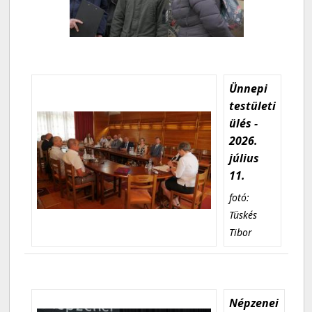
Ünnepi
testületi
ülés -
2026.
július
11.
fotó:
Tüskés
Tibor
Népzenei