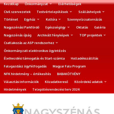
Kezdőlap
Önkormányzat
Elérhetőségek
Civil szervezetek
Testvértelepülések
Szálláshelyek
Történet
Egyház
Kultúra
Szennyvízcsatornázás
Nagyszénási Parkfürdő
Egészségügy
Oktatás
Galéria
Nagyszénás újság
Archivált fényképek
TOP projektek
Csatlakozás az ASP rendszerhez
Önkormányzati elektronikus ügyintézés
Életkezdési támogatás és Start-számla
Hulladékszállítás
Falugazdász ügyfélfogadás
Magyar Falu Program
NFK hirdetmény – értékesítés
BABAKÖTVÉNY
Választási információk
Közadatkereső
Közérdekű adatok
Hirdetmények
Településrendezési terv 2024