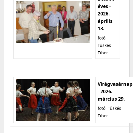
éves -
2026.
április
13.
fotó:
Tüskés
Tibor
Virágvasárnap
- 2026.
március 29.
fotó: Tüskés
Tibor