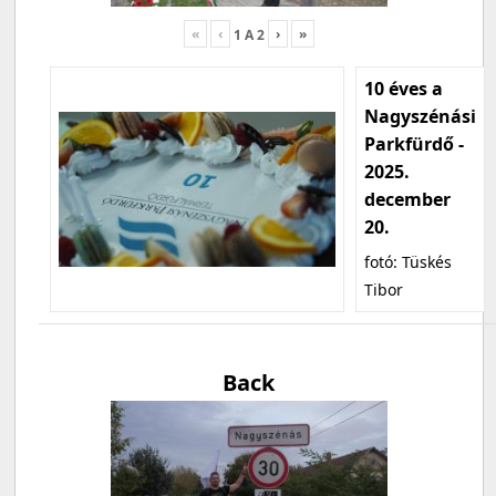
«
‹
›
»
1
A
2
10 éves a
Nagyszénási
Parkfürdő -
2025.
december
20.
fotó: Tüskés
Tibor
Back