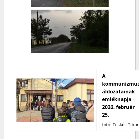
A
kommunizmu
áldozatainak
emléknapja -
2026. február
25.
fotó: Tüskés Tibor