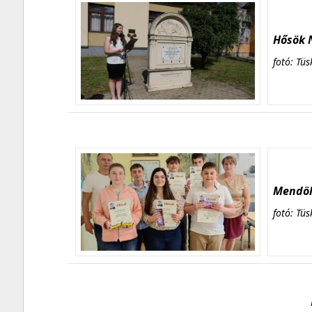
Hősök N
fotó: Tüs
Mendöl 
fotó: Tüs