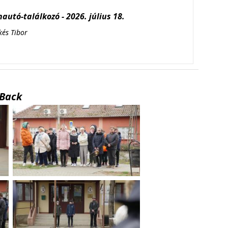
autó-találkozó - 2026. július 18.
kés Tibor
Back