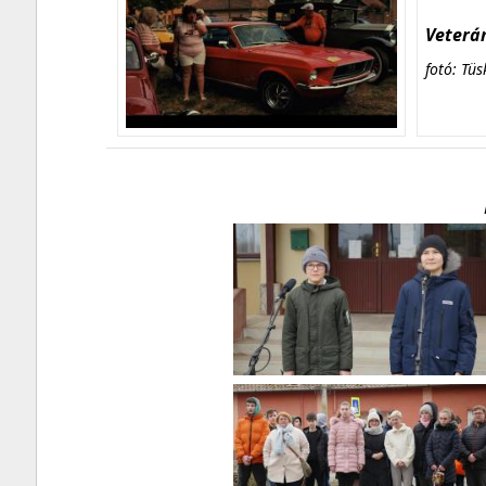
Veterán
fotó: Tüs