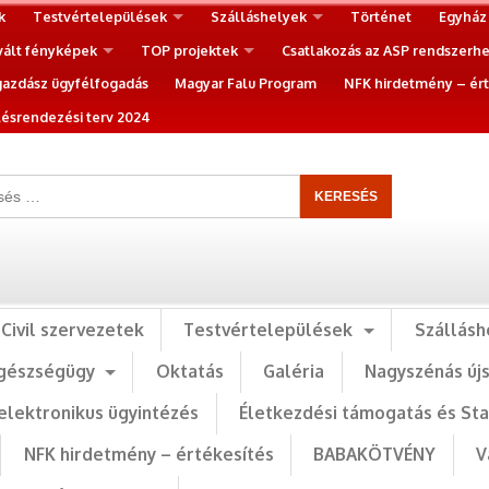
k
Testvértelepülések
Szálláshelyek
Történet
Egyház
vált fényképek
TOP projektek
Csatlakozás az ASP rendszerh
gazdász ügyfélfogadás
Magyar Falu Program
NFK hirdetmény – ért
ésrendezési terv 2024
Civil szervezetek
Testvértelepülések
Szállásh
gészségügy
Oktatás
Galéria
Nagyszénás új
elektronikus ügyintézés
Életkezdési támogatás és St
NFK hirdetmény – értékesítés
BABAKÖTVÉNY
V