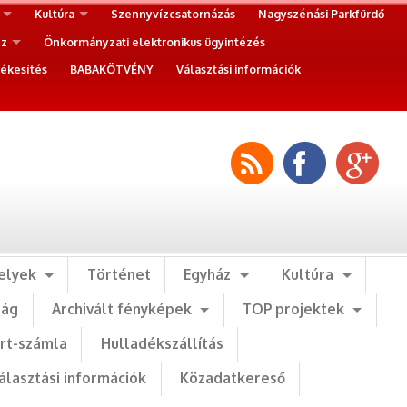
Kultúra
Szennyvízcsatornázás
Nagyszénási Parkfürdő
ez
Önkormányzati elektronikus ügyintézés
ékesítés
BABAKÖTVÉNY
Választási információk
elyek
Történet
Egyház
Kultúra
ság
Archivált fényképek
TOP projektek
art-számla
Hulladékszállítás
álasztási információk
Közadatkereső