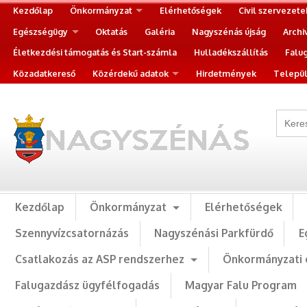
Kezdőlap
Önkormányzat
Elérhetőségek
Civil szervezete
Egészségügy
Oktatás
Galéria
Nagyszénás újság
Archi
Életkezdési támogatás és Start-számla
Hulladékszállítás
Falu
Közadatkereső
Közérdekű adatok
Hirdetmények
Települ
Kezdőlap
Önkormányzat
Elérhetőségek
Szennyvízcsatornázás
Nagyszénási Parkfürdő
E
Csatlakozás az ASP rendszerhez
Önkormányzati 
Falugazdász ügyfélfogadás
Magyar Falu Program