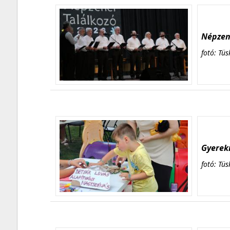
Népzene
fotó: Tüs
Gyerekn
fotó: Tüs