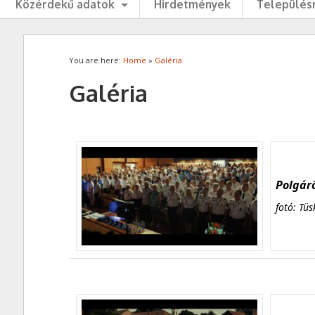
Közérdekű adatok
Hirdetmények
Településr
You are here:
Home
»
Galéria
Galéria
Polgárő
fotó: Tüs