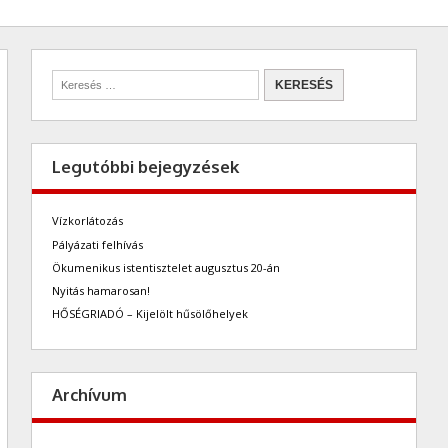
Legutóbbi bejegyzések
Vízkorlátozás
Pályázati felhívás
Ökumenikus istentisztelet augusztus 20-án
Nyitás hamarosan!
HŐSÉGRIADÓ – Kijelölt hűsölőhelyek
Archívum