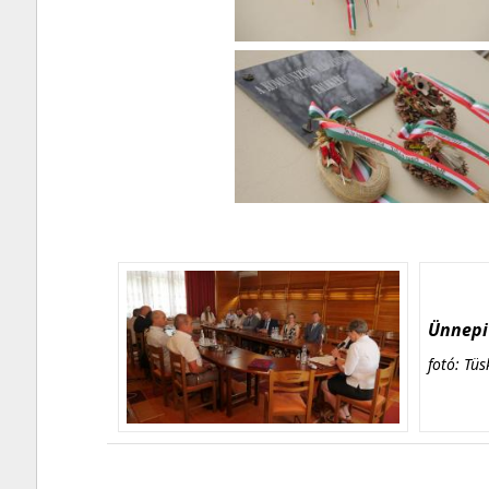
Ünnepi 
fotó: Tüs