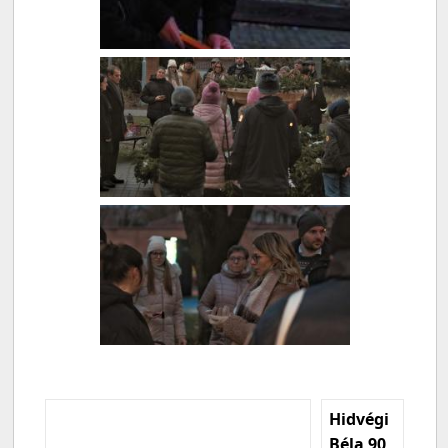
Hidvégi
Béla 90