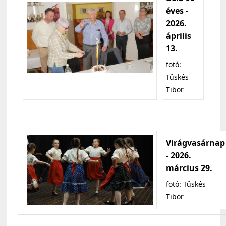
éves -
2026.
április
13.
fotó:
Tüskés
Tibor
Virágvasárnap
- 2026.
március 29.
fotó: Tüskés
Tibor