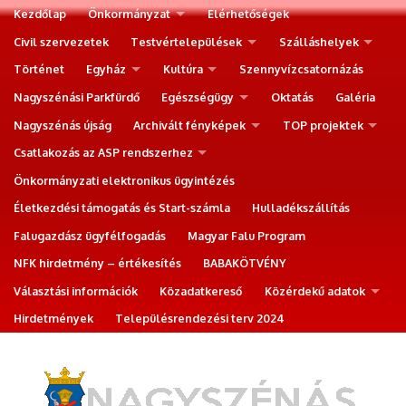
Kezdőlap
Önkormányzat
Elérhetőségek
Civil szervezetek
Testvértelepülések
Szálláshelyek
Történet
Egyház
Kultúra
Szennyvízcsatornázás
Nagyszénási Parkfürdő
Egészségügy
Oktatás
Galéria
Nagyszénás újság
Archivált fényképek
TOP projektek
Csatlakozás az ASP rendszerhez
Önkormányzati elektronikus ügyintézés
Életkezdési támogatás és Start-számla
Hulladékszállítás
Falugazdász ügyfélfogadás
Magyar Falu Program
NFK hirdetmény – értékesítés
BABAKÖTVÉNY
Választási információk
Közadatkereső
Közérdekű adatok
Hirdetmények
Településrendezési terv 2024