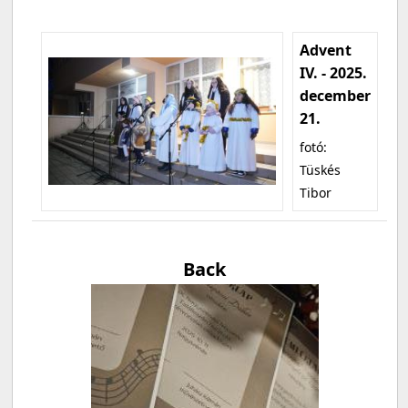
Advent
IV. - 2025.
december
21.
fotó:
Tüskés
Tibor
Back