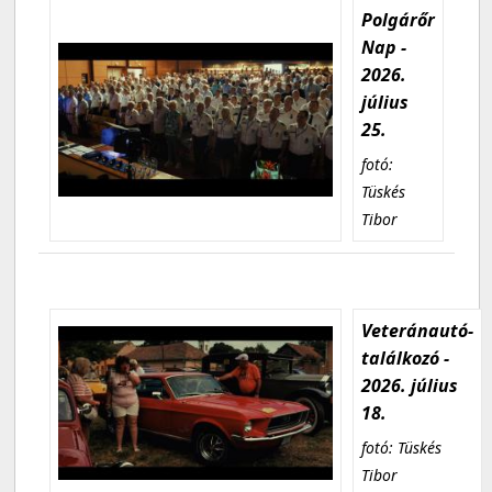
Polgárőr
Nap -
2026.
július
25.
fotó:
Tüskés
Tibor
Veteránautó-
találkozó -
2026. július
18.
fotó: Tüskés
Tibor