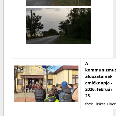
A
kommunizmu
áldozatainak
emléknapja -
2026. február
25.
fotó: Tüskés Tibor