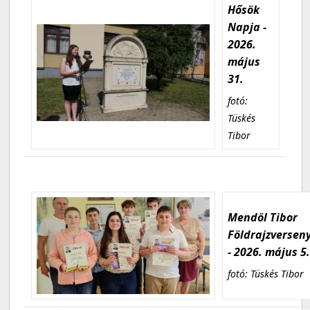
Hősök
Napja -
2026.
május
31.
fotó:
Tüskés
Tibor
Mendöl Tibor
Földrajzversen
- 2026. május 5
fotó: Tüskés Tibor