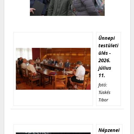
Ünnepi
testületi
ülés -
2026.
július
11.
fotó:
Tüskés
Tibor
Népzenei