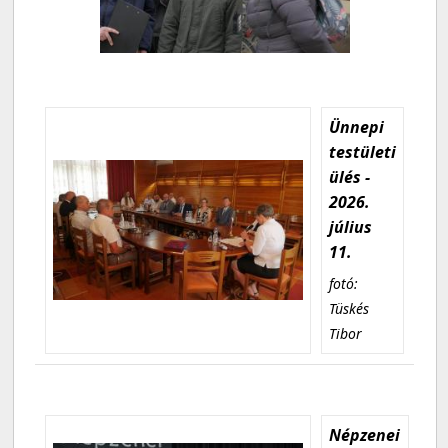
Ünnepi
testületi
ülés -
2026.
július
11.
fotó:
Tüskés
Tibor
Népzenei