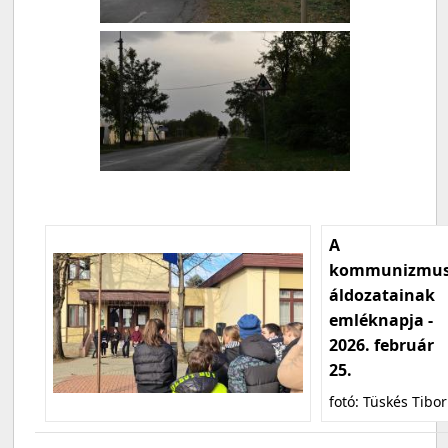
A
kommunizmu
áldozatainak
emléknapja -
2026. február
25.
fotó: Tüskés Tibor