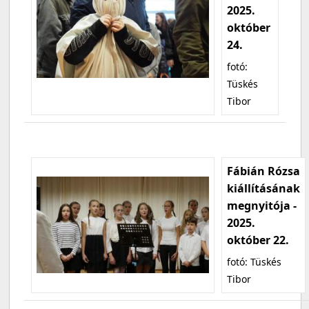
2025.
október
24.
fotó:
Tüskés
Tibor
Fábián Rózsa
kiállításának
megnyitója -
2025.
október 22.
fotó: Tüskés
Tibor