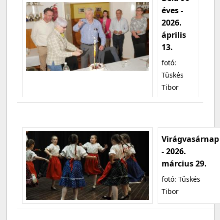
éves -
2026.
április
13.
fotó:
Tüskés
Tibor
Virágvasárnap
- 2026.
március 29.
fotó: Tüskés
Tibor