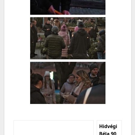
Hidvégi
Béla 90