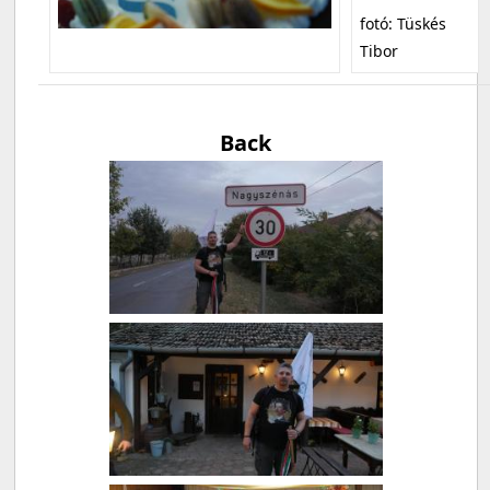
fotó: Tüskés
Tibor
Back