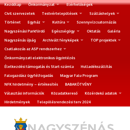
Kezdőlap
Önkormányzat
Elérhetőségek
Civil szervezetek
Testvértelepülések
Szálláshelyek
Történet
Egyház
Kultúra
Szennyvízcsatornázás
Nagyszénási Parkfürdő
Egészségügy
Oktatás
Galéria
Nagyszénás újság
Archivált fényképek
TOP projektek
Csatlakozás az ASP rendszerhez
Önkormányzati elektronikus ügyintézés
Életkezdési támogatás és Start-számla
Hulladékszállítás
Falugazdász ügyfélfogadás
Magyar Falu Program
NFK hirdetmény – értékesítés
BABAKÖTVÉNY
Választási információk
Közadatkereső
Közérdekű adatok
Hirdetmények
Településrendezési terv 2024