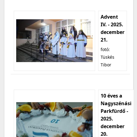
Advent
IV. - 2025.
december
21.
fotó:
Tüskés
Tibor
10 éves a
Nagyszénási
Parkfürdő -
2025.
december
20.