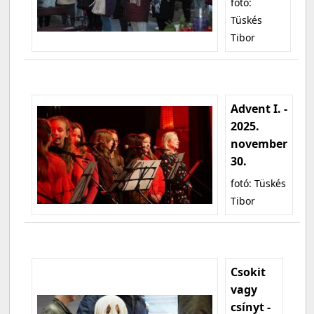
fotó:
Tüskés
Tibor
Advent I. -
2025.
november
30.
fotó: Tüskés
Tibor
Csokit
vagy
csínyt -