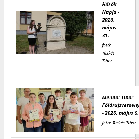
Hősök
Napja -
2026.
május
31.
fotó:
Tüskés
Tibor
Mendöl Tibor
Földrajzversen
- 2026. május 5
fotó: Tüskés Tibor