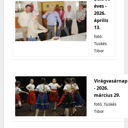
éves -
2026.
április
13.
fotó:
Tüskés
Tibor
Virágvasárnap
- 2026.
március 29.
fotó: Tüskés
Tibor