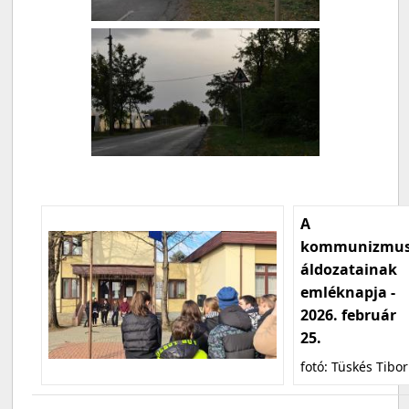
A
kommunizmu
áldozatainak
emléknapja -
2026. február
25.
fotó: Tüskés Tibor