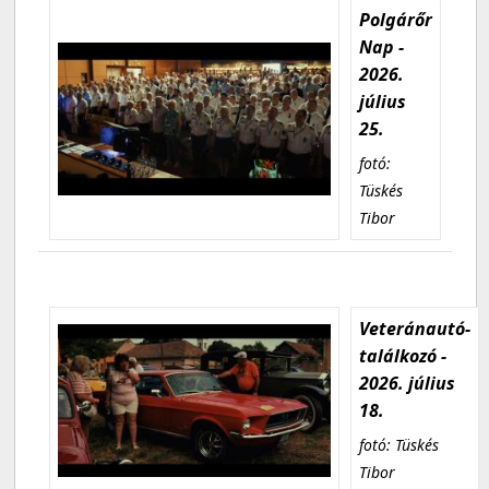
Polgárőr
Nap -
2026.
július
25.
fotó:
Tüskés
Tibor
Veteránautó-
találkozó -
2026. július
18.
fotó: Tüskés
Tibor