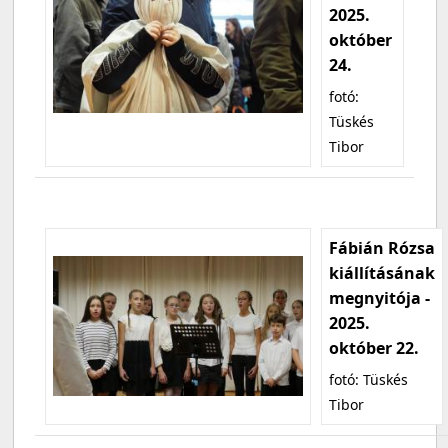
2025.
október
24.
fotó:
Tüskés
Tibor
Fábián Rózsa
kiállításának
megnyitója -
2025.
október 22.
fotó: Tüskés
Tibor