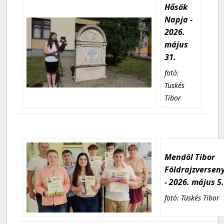
Hősök
Napja -
2026.
május
31.
fotó:
Tüskés
Tibor
Mendöl Tibor
Földrajzversen
- 2026. május 5
fotó: Tüskés Tibor