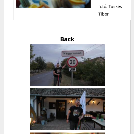
fotó: Tüskés
Tibor
Back