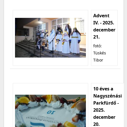
Advent
IV. - 2025.
december
21.
fotó:
Tüskés
Tibor
10 éves a
Nagyszénási
Parkfürdő -
2025.
december
20.