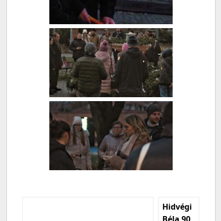
Hidvégi
Béla 90