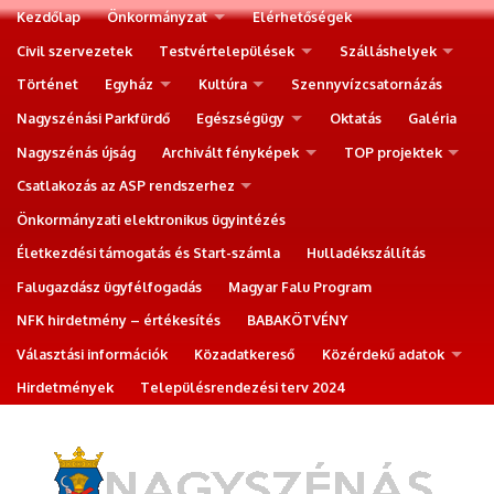
Kezdőlap
Önkormányzat
Elérhetőségek
Civil szervezetek
Testvértelepülések
Szálláshelyek
Történet
Egyház
Kultúra
Szennyvízcsatornázás
Nagyszénási Parkfürdő
Egészségügy
Oktatás
Galéria
Nagyszénás újság
Archivált fényképek
TOP projektek
Csatlakozás az ASP rendszerhez
Önkormányzati elektronikus ügyintézés
Életkezdési támogatás és Start-számla
Hulladékszállítás
Falugazdász ügyfélfogadás
Magyar Falu Program
NFK hirdetmény – értékesítés
BABAKÖTVÉNY
Választási információk
Közadatkereső
Közérdekű adatok
Hirdetmények
Településrendezési terv 2024