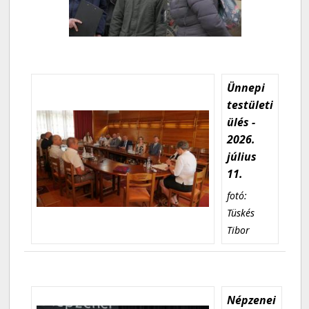
Ünnepi
testületi
ülés -
2026.
július
11.
fotó:
Tüskés
Tibor
Népzenei