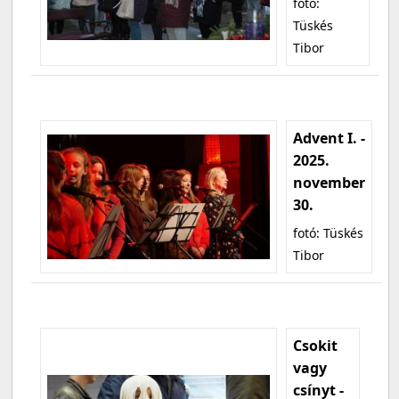
fotó:
Tüskés
Tibor
Advent I. -
2025.
november
30.
fotó: Tüskés
Tibor
Csokit
vagy
csínyt -