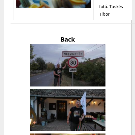
fotó: Tüskés
Tibor
Back