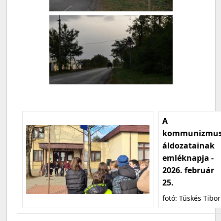
A
kommunizmu
áldozatainak
emléknapja -
2026. február
25.
fotó: Tüskés Tibor