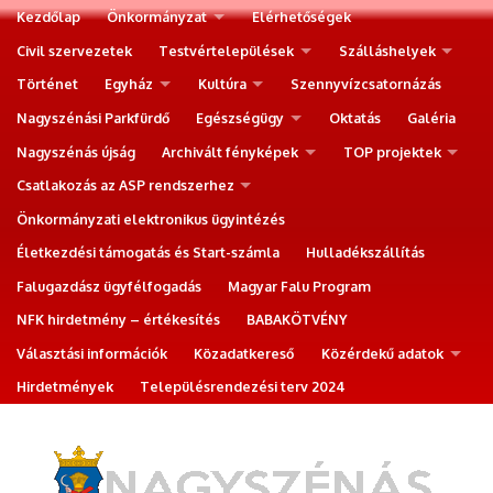
Kezdőlap
Önkormányzat
Elérhetőségek
Civil szervezetek
Testvértelepülések
Szálláshelyek
Történet
Egyház
Kultúra
Szennyvízcsatornázás
Nagyszénási Parkfürdő
Egészségügy
Oktatás
Galéria
Nagyszénás újság
Archivált fényképek
TOP projektek
Csatlakozás az ASP rendszerhez
Önkormányzati elektronikus ügyintézés
Életkezdési támogatás és Start-számla
Hulladékszállítás
Falugazdász ügyfélfogadás
Magyar Falu Program
NFK hirdetmény – értékesítés
BABAKÖTVÉNY
Választási információk
Közadatkereső
Közérdekű adatok
Hirdetmények
Településrendezési terv 2024