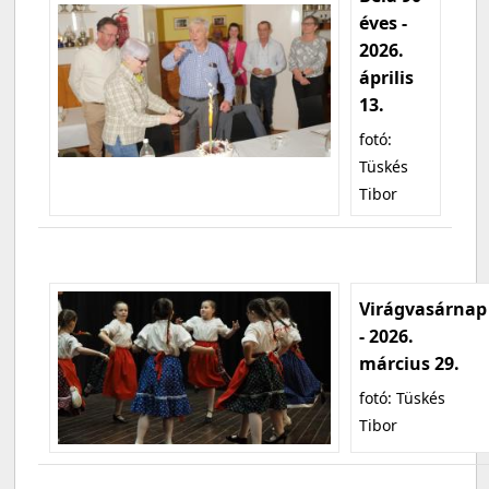
éves -
2026.
április
13.
fotó:
Tüskés
Tibor
Virágvasárnap
- 2026.
március 29.
fotó: Tüskés
Tibor