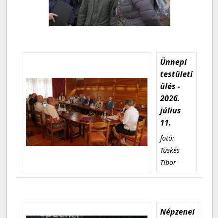
Ünnepi
testületi
ülés -
2026.
július
11.
fotó:
Tüskés
Tibor
Népzenei