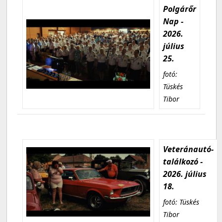
Polgárőr
Nap -
2026.
július
25.
fotó:
Tüskés
Tibor
Veteránautó-
találkozó -
2026. július
18.
fotó: Tüskés
Tibor