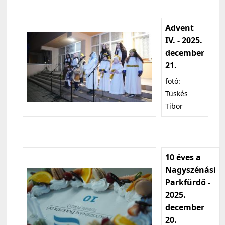
Advent
IV. - 2025.
december
21.
fotó:
Tüskés
Tibor
10 éves a
Nagyszénási
Parkfürdő -
2025.
december
20.