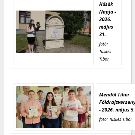
Hősök
Napja -
2026.
május
31.
fotó:
Tüskés
Tibor
Mendöl Tibor
Földrajzversen
- 2026. május 5
fotó: Tüskés Tibor