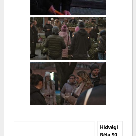
Hidvégi
Béla 90