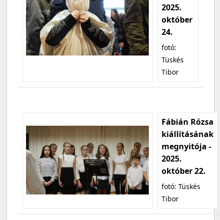
2025.
október
24.
fotó:
Tüskés
Tibor
Fábián Rózsa
kiállításának
megnyitója -
2025.
október 22.
fotó: Tüskés
Tibor