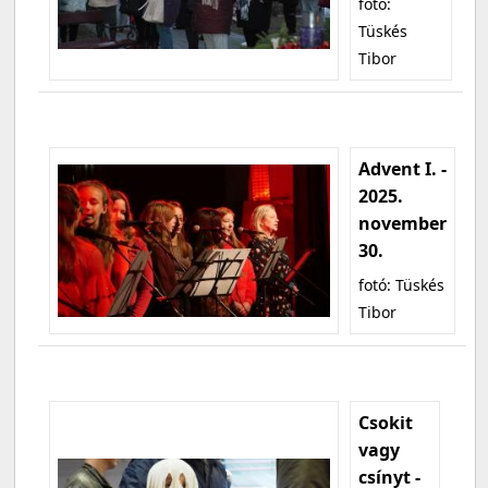
fotó:
Tüskés
Tibor
Advent I. -
2025.
november
30.
fotó: Tüskés
Tibor
Csokit
vagy
csínyt -