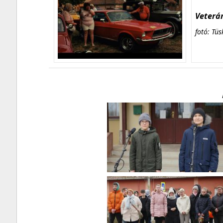
Veterán
fotó: Tüs