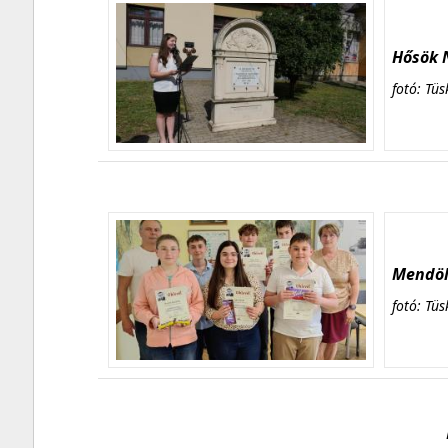
Hősök N
fotó: Tüs
Mendöl 
fotó: Tüs