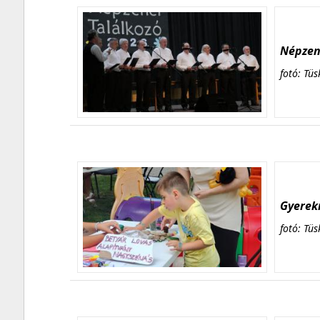
Népzene
fotó: Tüs
Gyerekn
fotó: Tüs