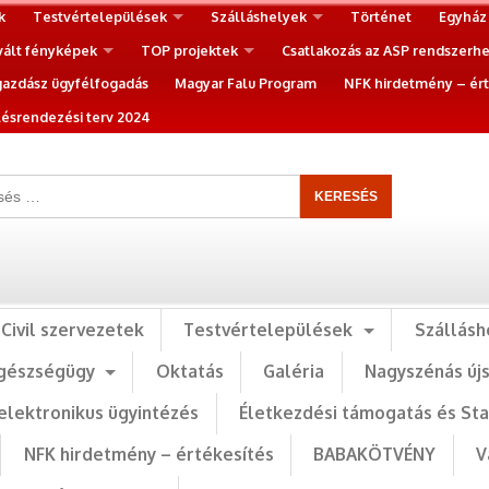
k
Testvértelepülések
Szálláshelyek
Történet
Egyház
vált fényképek
TOP projektek
Csatlakozás az ASP rendszerh
gazdász ügyfélfogadás
Magyar Falu Program
NFK hirdetmény – ért
ésrendezési terv 2024
Civil szervezetek
Testvértelepülések
Szállásh
gészségügy
Oktatás
Galéria
Nagyszénás új
elektronikus ügyintézés
Életkezdési támogatás és St
NFK hirdetmény – értékesítés
BABAKÖTVÉNY
V