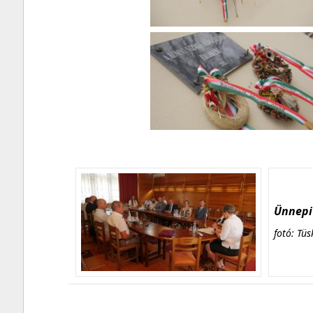
Ünnepi 
fotó: Tüs