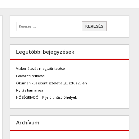
Legutóbbi bejegyzések
Vízkorlátozás megszüntetése
Pályázati felhívás
Ökumenikus istentisztelet augusztus 20-án
Nyitás hamarosan!
HŐSÉGRIADÓ – Kijelölt hűsölőhelyek
Archívum