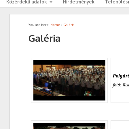
Közérdekű adatok
Hirdetmények
Településr
You are here:
Home
»
Galéria
Galéria
Polgárő
fotó: Tüs