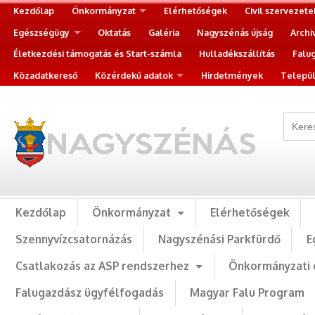
Kezdőlap
Önkormányzat
Elérhetőségek
Civil szervezete
Egészségügy
Oktatás
Galéria
Nagyszénás újság
Archi
Életkezdési támogatás és Start-számla
Hulladékszállítás
Falu
Közadatkereső
Közérdekű adatok
Hirdetmények
Települ
Kezdőlap
Önkormányzat
Elérhetőségek
Szennyvízcsatornázás
Nagyszénási Parkfürdő
E
Csatlakozás az ASP rendszerhez
Önkormányzati 
Falugazdász ügyfélfogadás
Magyar Falu Program