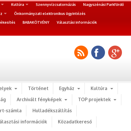
Kultúra
Szennyvízcsatornázás
Nagyszénási Parkfürdő
ez
Önkormányzati elektronikus ügyintézés
ékesítés
BABAKÖTVÉNY
Választási információk
elyek
Történet
Egyház
Kultúra
ság
Archivált fényképek
TOP projektek
art-számla
Hulladékszállítás
álasztási információk
Közadatkereső