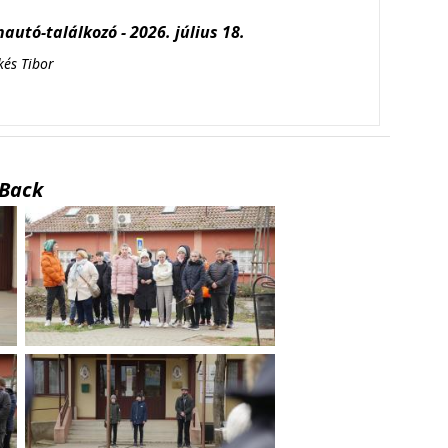
autó-találkozó - 2026. július 18.
kés Tibor
Back