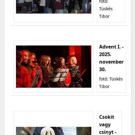
fotó:
Tüskés
Tibor
Advent I. -
2025.
november
30.
fotó: Tüskés
Tibor
Csokit
vagy
csínyt -