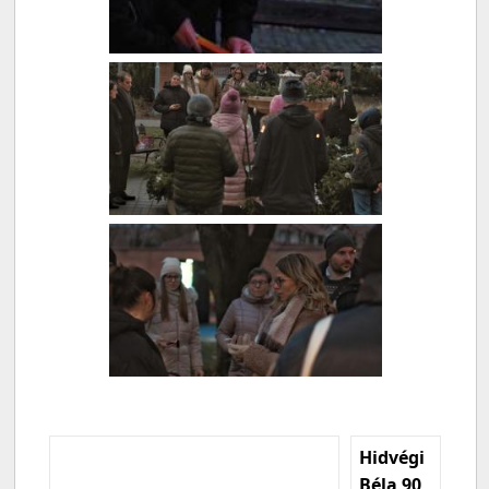
Hidvégi
Béla 90