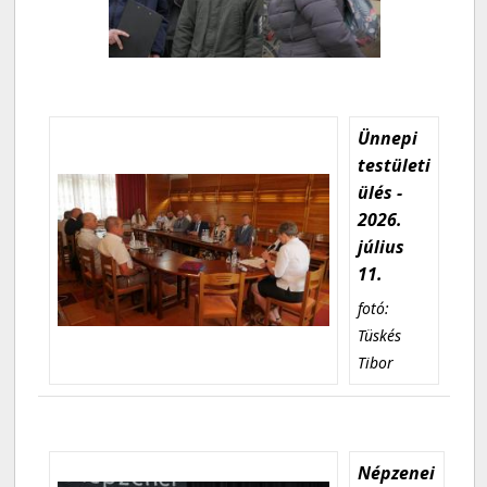
Ünnepi
testületi
ülés -
2026.
július
11.
fotó:
Tüskés
Tibor
Népzenei