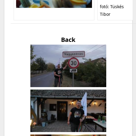
fotó: Tüskés
Tibor
Back