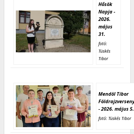
Hősök
Napja -
2026.
május
31.
fotó:
Tüskés
Tibor
Mendöl Tibor
Földrajzversen
- 2026. május 5
fotó: Tüskés Tibor