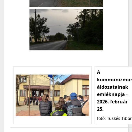
A
kommunizmu
áldozatainak
emléknapja -
2026. február
25.
fotó: Tüskés Tibor