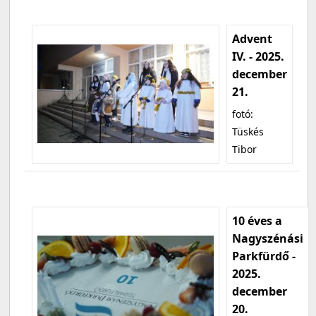
Advent
IV. - 2025.
december
21.
fotó:
Tüskés
Tibor
10 éves a
Nagyszénási
Parkfürdő -
2025.
december
20.