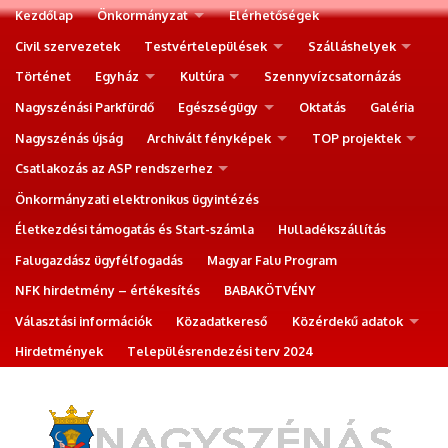
Kezdőlap
Önkormányzat
Elérhetőségek
Civil szervezetek
Testvértelepülések
Szálláshelyek
Történet
Egyház
Kultúra
Szennyvízcsatornázás
Nagyszénási Parkfürdő
Egészségügy
Oktatás
Galéria
Nagyszénás újság
Archivált fényképek
TOP projektek
Csatlakozás az ASP rendszerhez
Önkormányzati elektronikus ügyintézés
Életkezdési támogatás és Start-számla
Hulladékszállítás
Falugazdász ügyfélfogadás
Magyar Falu Program
NFK hirdetmény – értékesítés
BABAKÖTVÉNY
Választási információk
Közadatkereső
Közérdekű adatok
Hirdetmények
Településrendezési terv 2024