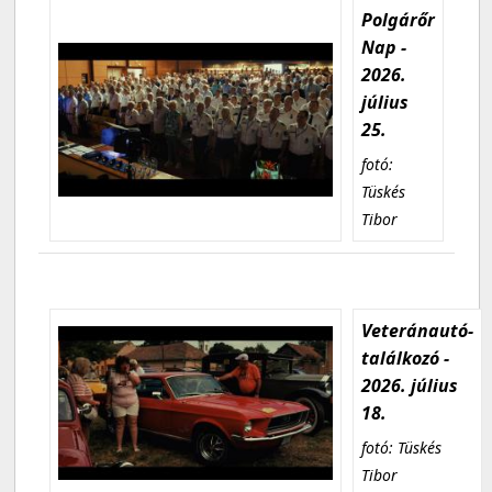
Polgárőr
Nap -
2026.
július
25.
fotó:
Tüskés
Tibor
Veteránautó-
találkozó -
2026. július
18.
fotó: Tüskés
Tibor