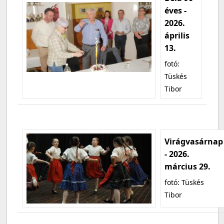
éves -
2026.
április
13.
fotó:
Tüskés
Tibor
Virágvasárnap
- 2026.
március 29.
fotó: Tüskés
Tibor