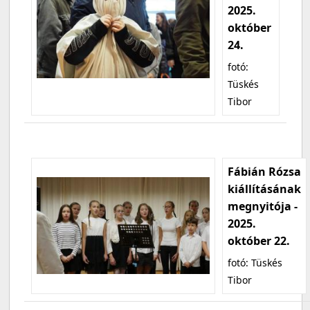
2025.
október
24.
fotó:
Tüskés
Tibor
Fábián Rózsa
kiállításának
megnyitója -
2025.
október 22.
fotó: Tüskés
Tibor