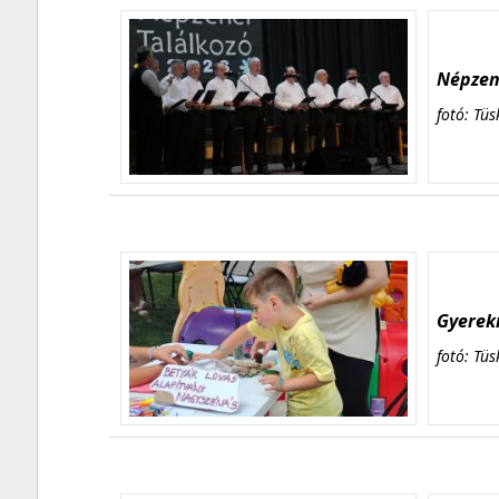
Népzene
fotó: Tüs
Gyerekn
fotó: Tüs