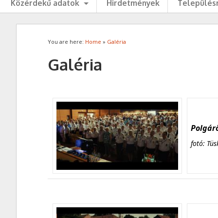
Közérdekű adatok
Hirdetmények
Településr
You are here:
Home
»
Galéria
Galéria
Polgárő
fotó: Tüs