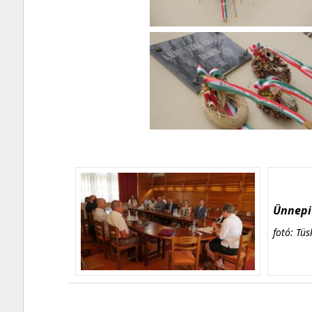
Ünnepi 
fotó: Tüs