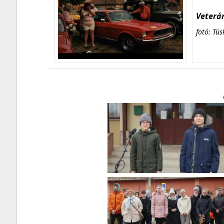
Veterán
fotó: Tüs