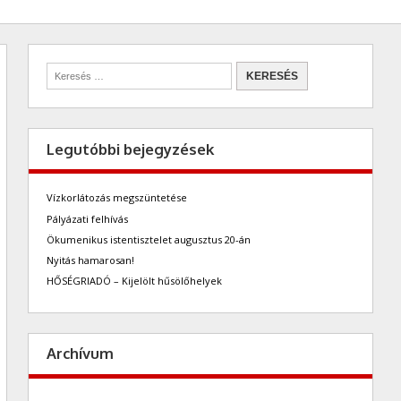
Legutóbbi bejegyzések
Vízkorlátozás megszüntetése
Pályázati felhívás
Ökumenikus istentisztelet augusztus 20-án
Nyitás hamarosan!
HŐSÉGRIADÓ – Kijelölt hűsölőhelyek
Archívum