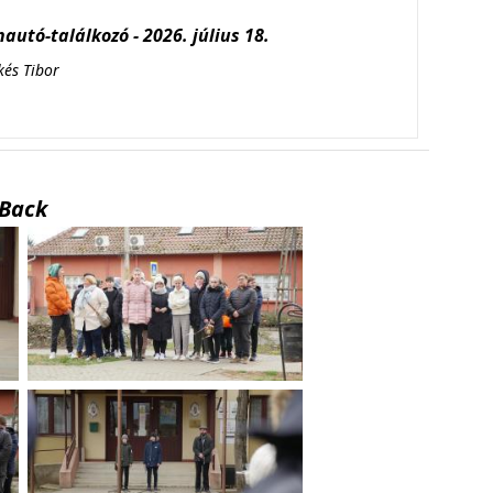
autó-találkozó - 2026. július 18.
kés Tibor
Back