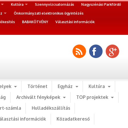
Kultúra
Szennyvízcsatornázás
Nagyszénási Parkfürdő
ez
Önkormányzati elektronikus ügyintézés
ékesítés
BABAKÖTVÉNY
Választási információk
elyek
Történet
Egyház
Kultúra
ság
Archivált fényképek
TOP projektek
art-számla
Hulladékszállítás
álasztási információk
Közadatkereső