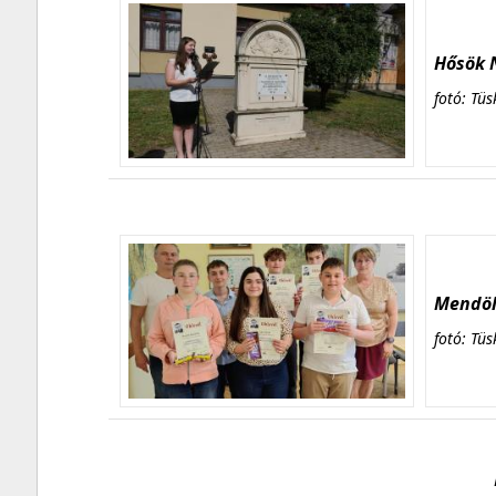
Hősök N
fotó: Tüs
Mendöl 
fotó: Tüs