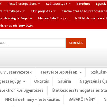
k
Testvértelepülések
Szálláshelyek
Történet
Egyház
vált fényképek
TOP projektek
Csatlakozás az ASP rendszerh
gazdász ügyfélfogadás
Magyar Falu Program
NFK hirdetmény – ért
ésrendezési terv 2024
Civil szervezetek
Testvértelepülések
Szállásh
gészségügy
Oktatás
Galéria
Nagyszénás új
elektronikus ügyintézés
Életkezdési támogatás és St
NFK hirdetmény – értékesítés
BABAKÖTVÉNY
V