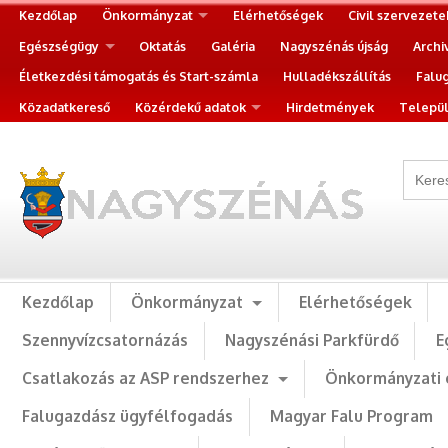
Kezdőlap
Önkormányzat
Elérhetőségek
Civil szervezete
Egészségügy
Oktatás
Galéria
Nagyszénás újság
Archi
Életkezdési támogatás és Start-számla
Hulladékszállítás
Falu
Közadatkereső
Közérdekű adatok
Hirdetmények
Települ
Kezdőlap
Önkormányzat
Elérhetőségek
Szennyvízcsatornázás
Nagyszénási Parkfürdő
E
Csatlakozás az ASP rendszerhez
Önkormányzati 
Falugazdász ügyfélfogadás
Magyar Falu Program