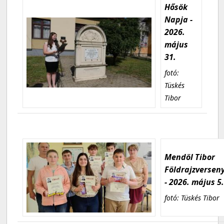
Hősök
Napja -
2026.
május
31.
fotó:
Tüskés
Tibor
Mendöl Tibor
Földrajzversen
- 2026. május 5
fotó: Tüskés Tibor