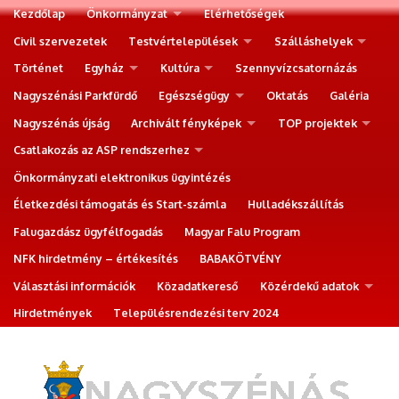
Kezdőlap
Önkormányzat
Elérhetőségek
Civil szervezetek
Testvértelepülések
Szálláshelyek
Történet
Egyház
Kultúra
Szennyvízcsatornázás
Nagyszénási Parkfürdő
Egészségügy
Oktatás
Galéria
Nagyszénás újság
Archivált fényképek
TOP projektek
Csatlakozás az ASP rendszerhez
Önkormányzati elektronikus ügyintézés
Életkezdési támogatás és Start-számla
Hulladékszállítás
Falugazdász ügyfélfogadás
Magyar Falu Program
NFK hirdetmény – értékesítés
BABAKÖTVÉNY
Választási információk
Közadatkereső
Közérdekű adatok
Hirdetmények
Településrendezési terv 2024