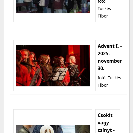
fotó:
Tüskés
Tibor
Advent I. -
2025.
november
30.
fotó: Tüskés
Tibor
Csokit
vagy
csínyt -