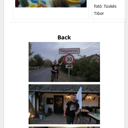
fotó: Tüskés
Tibor
Back