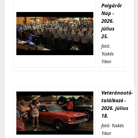
Polgárőr
Nap -
2026.
július
25.
fotó:
Tüskés
Tibor
Veteránautó-
találkozó -
2026. július
18.
fotó: Tüskés
Tibor