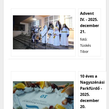
Advent
IV. - 2025.
december
21.
fotó:
Tüskés
Tibor
10 éves a
Nagyszénási
Parkfürdő -
2025.
december
20.