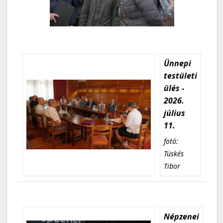
Ünnepi
testületi
ülés -
2026.
július
11.
fotó:
Tüskés
Tibor
Népzenei