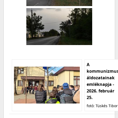
A
kommunizmu
áldozatainak
emléknapja -
2026. február
25.
fotó: Tüskés Tibor