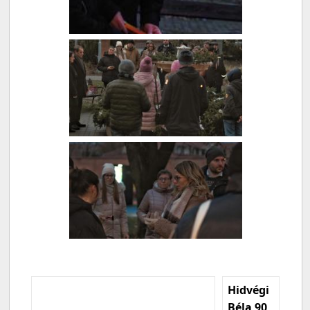
Hidvégi
Béla 90