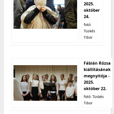
2025.
október
24.
fotó:
Tüskés
Tibor
Fábián Rózsa
kiállításának
megnyitója -
2025.
október 22.
fotó: Tüskés
Tibor