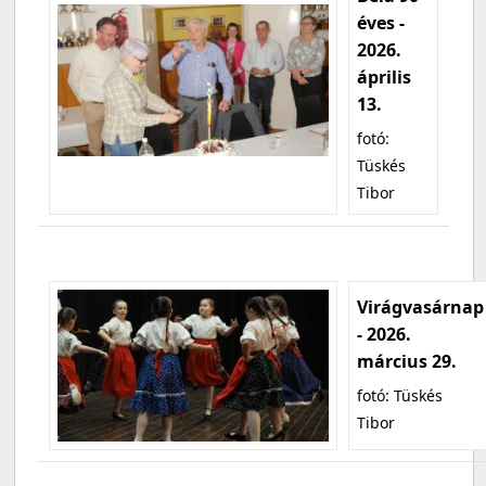
éves -
2026.
április
13.
fotó:
Tüskés
Tibor
Virágvasárnap
- 2026.
március 29.
fotó: Tüskés
Tibor