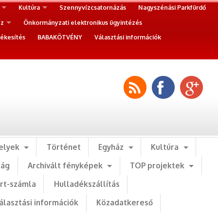
Kultúra
Szennyvízcsatornázás
Nagyszénási Parkfürdő
ez
Önkormányzati elektronikus ügyintézés
ékesítés
BABAKÖTVÉNY
Választási információk
elyek
Történet
Egyház
Kultúra
ság
Archivált fényképek
TOP projektek
art-számla
Hulladékszállítás
álasztási információk
Közadatkereső