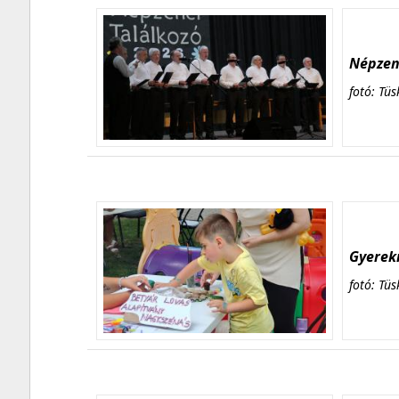
Népzene
fotó: Tüs
Gyerekn
fotó: Tüs