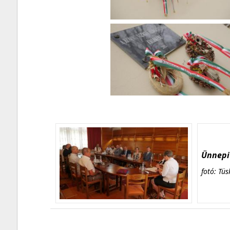
Ünnepi 
fotó: Tüs