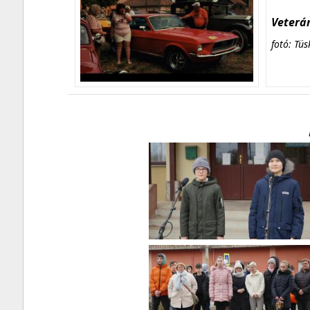
Veterán
fotó: Tüs