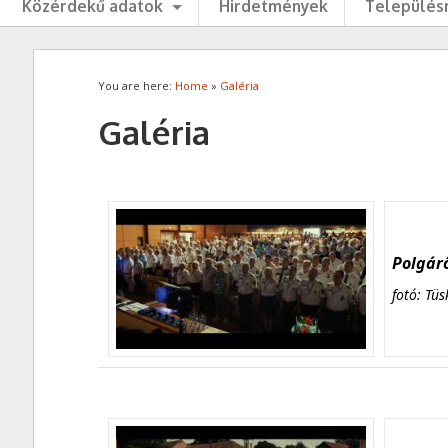
Közérdekű adatok
Hirdetmények
Településr
You are here:
Home
»
Galéria
Galéria
Polgárő
fotó: Tüs