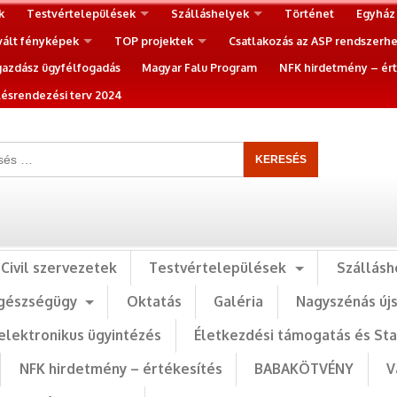
k
Testvértelepülések
Szálláshelyek
Történet
Egyház
vált fényképek
TOP projektek
Csatlakozás az ASP rendszerh
gazdász ügyfélfogadás
Magyar Falu Program
NFK hirdetmény – ért
ésrendezési terv 2024
Civil szervezetek
Testvértelepülések
Szállásh
gészségügy
Oktatás
Galéria
Nagyszénás új
elektronikus ügyintézés
Életkezdési támogatás és St
NFK hirdetmény – értékesítés
BABAKÖTVÉNY
V