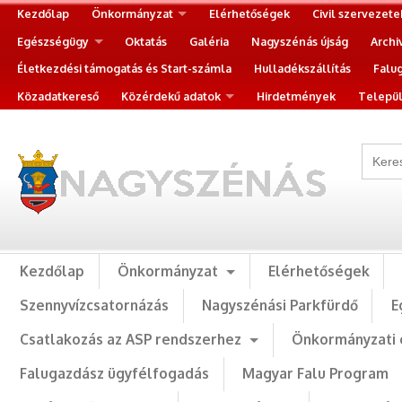
Kezdőlap
Önkormányzat
Elérhetőségek
Civil szervezete
Egészségügy
Oktatás
Galéria
Nagyszénás újság
Archi
Életkezdési támogatás és Start-számla
Hulladékszállítás
Falu
Közadatkereső
Közérdekű adatok
Hirdetmények
Települ
Kezdőlap
Önkormányzat
Elérhetőségek
Szennyvízcsatornázás
Nagyszénási Parkfürdő
E
Csatlakozás az ASP rendszerhez
Önkormányzati 
Falugazdász ügyfélfogadás
Magyar Falu Program