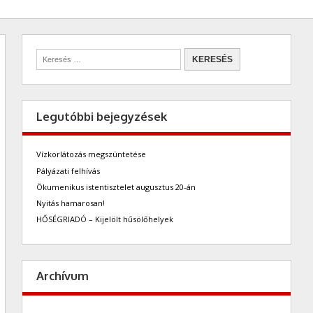
Legutóbbi bejegyzések
Vízkorlátozás megszüntetése
Pályázati felhívás
Ökumenikus istentisztelet augusztus 20-án
Nyitás hamarosan!
HŐSÉGRIADÓ – Kijelölt hűsölőhelyek
Archívum