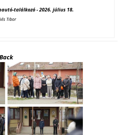
autó-találkozó - 2026. július 18.
kés Tibor
Back