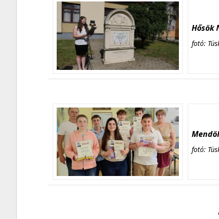
Hősök N
fotó: Tüs
Mendöl 
fotó: Tüs