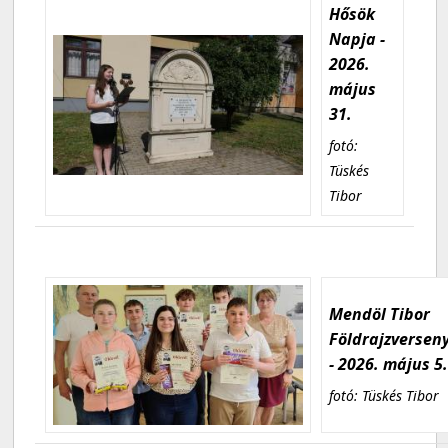
Hősök
Napja -
2026.
május
31.
fotó:
Tüskés
Tibor
Mendöl Tibor
Földrajzversen
- 2026. május 5
fotó: Tüskés Tibor