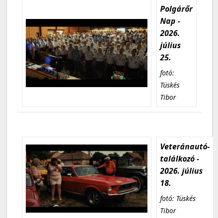
Polgárőr
Nap -
2026.
július
25.
fotó:
Tüskés
Tibor
Veteránautó-
találkozó -
2026. július
18.
fotó: Tüskés
Tibor