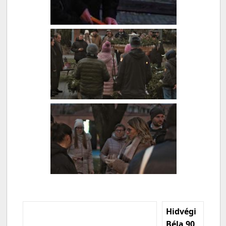
Hidvégi
Béla 90