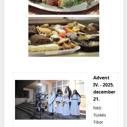
Advent
IV. - 2025.
december
21.
fotó:
Tüskés
Tibor