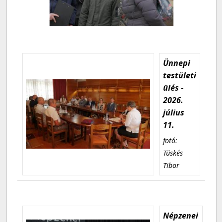
Ünnepi
testületi
ülés -
2026.
július
11.
fotó:
Tüskés
Tibor
Népzenei