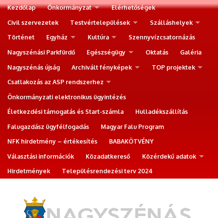
Kezdőlap
Önkormányzat
Elérhetőségek
Civil szervezetek
Testvértelepülések
Szálláshelyek
Történet
Egyház
Kultúra
Szennyvízcsatornázás
Nagyszénási Parkfürdő
Egészségügy
Oktatás
Galéria
Nagyszénás újság
Archivált fényképek
TOP projektek
Csatlakozás az ASP rendszerhez
Önkormányzati elektronikus ügyintézés
Életkezdési támogatás és Start-számla
Hulladékszállítás
Falugazdász ügyfélfogadás
Magyar Falu Program
NFK hirdetmény – értékesítés
BABAKÖTVÉNY
Választási információk
Közadatkereső
Közérdekű adatok
Hirdetmények
Településrendezési terv 2024