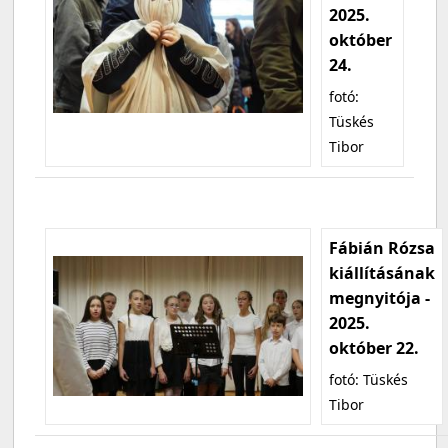
2025.
október
24.
fotó:
Tüskés
Tibor
Fábián Rózsa
kiállításának
megnyitója -
2025.
október 22.
fotó: Tüskés
Tibor