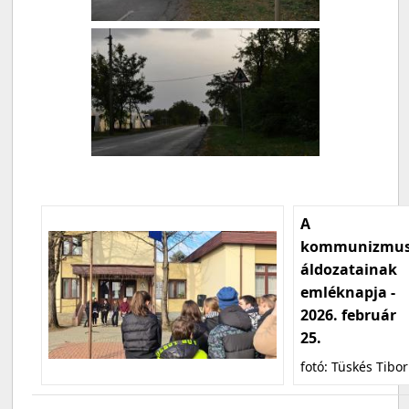
A
kommunizmu
áldozatainak
emléknapja -
2026. február
25.
fotó: Tüskés Tibor