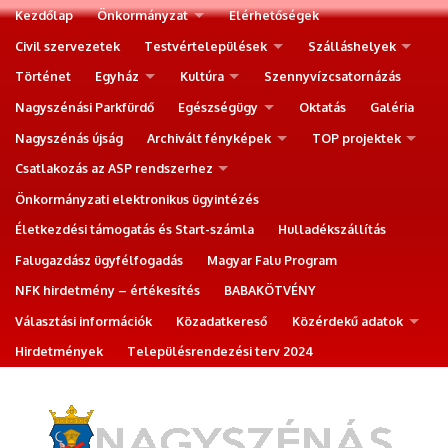
Kezdőlap
Önkormányzat
Elérhetőségek
Civil szervezetek
Testvértelepülések
Szálláshelyek
Történet
Egyház
Kultúra
Szennyvízcsatornázás
Nagyszénási Parkfürdő
Egészségügy
Oktatás
Galéria
Nagyszénás újság
Archivált fényképek
TOP projektek
Csatlakozás az ASP rendszerhez
Önkormányzati elektronikus ügyintézés
Életkezdési támogatás és Start-számla
Hulladékszállítás
Falugazdász ügyfélfogadás
Magyar Falu Program
NFK hirdetmény – értékesítés
BABAKÖTVÉNY
Választási információk
Közadatkereső
Közérdekű adatok
Hirdetmények
Településrendezési terv 2024