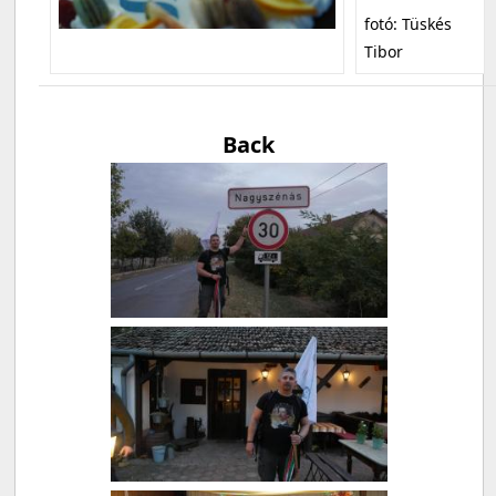
fotó: Tüskés
Tibor
Back