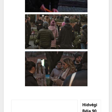
Hidvégi
Béla 90