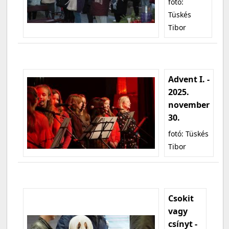
fotó:
Tüskés
Tibor
Advent I. -
2025.
november
30.
fotó: Tüskés
Tibor
Csokit
vagy
csínyt -