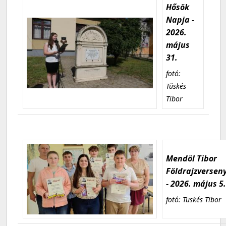
Hősök
Napja -
2026.
május
31.
fotó:
Tüskés
Tibor
Mendöl Tibor
Földrajzversen
- 2026. május 5
fotó: Tüskés Tibor