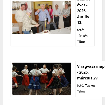
éves -
2026.
április
13.
fotó:
Tüskés
Tibor
Virágvasárnap
- 2026.
március 29.
fotó: Tüskés
Tibor