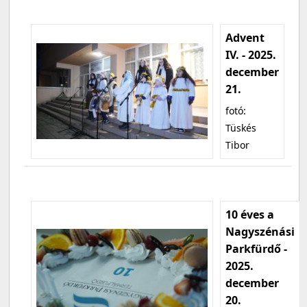
Advent
IV. - 2025.
december
21.
fotó:
Tüskés
Tibor
10 éves a
Nagyszénási
Parkfürdő -
2025.
december
20.