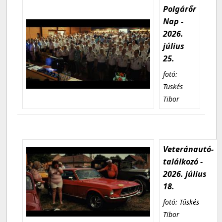
Polgárőr
Nap -
2026.
július
25.
fotó:
Tüskés
Tibor
Veteránautó-
találkozó -
2026. július
18.
fotó: Tüskés
Tibor