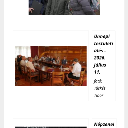
Ünnepi
testületi
ülés -
2026.
július
11.
fotó:
Tüskés
Tibor
Népzenei