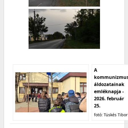
A
kommunizmu
áldozatainak
emléknapja -
2026. február
25.
fotó: Tüskés Tibor