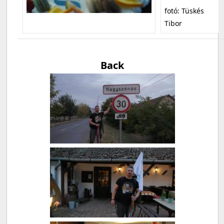
fotó: Tüskés
Tibor
Back