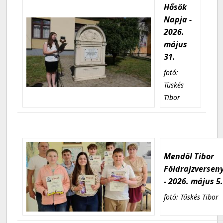
Hősök
Napja -
2026.
május
31.
fotó:
Tüskés
Tibor
Mendöl Tibor
Földrajzversen
- 2026. május 5
fotó: Tüskés Tibor