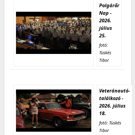
Polgárőr
Nap -
2026.
július
25.
fotó:
Tüskés
Tibor
Veteránautó-
találkozó -
2026. július
18.
fotó: Tüskés
Tibor