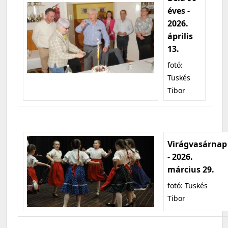
éves -
2026.
április
13.
fotó:
Tüskés
Tibor
Virágvasárnap
- 2026.
március 29.
fotó: Tüskés
Tibor