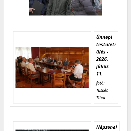
Ünnepi
testületi
ülés -
2026.
július
11.
fotó:
Tüskés
Tibor
Népzenei