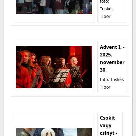
fotó:
Tüskés
Tibor
Advent I. -
2025.
november
30.
fotó: Tüskés
Tibor
Csokit
vagy
csínyt -