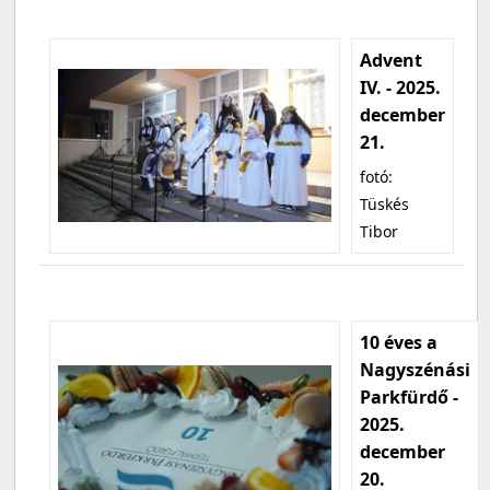
Advent
IV. - 2025.
december
21.
fotó:
Tüskés
Tibor
10 éves a
Nagyszénási
Parkfürdő -
2025.
december
20.