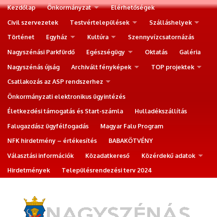
Kezdőlap
Önkormányzat
Elérhetőségek
Civil szervezetek
Testvértelepülések
Szálláshelyek
Történet
Egyház
Kultúra
Szennyvízcsatornázás
Nagyszénási Parkfürdő
Egészségügy
Oktatás
Galéria
Nagyszénás újság
Archivált fényképek
TOP projektek
Csatlakozás az ASP rendszerhez
Önkormányzati elektronikus ügyintézés
Életkezdési támogatás és Start-számla
Hulladékszállítás
Falugazdász ügyfélfogadás
Magyar Falu Program
NFK hirdetmény – értékesítés
BABAKÖTVÉNY
Választási információk
Közadatkereső
Közérdekű adatok
Hirdetmények
Településrendezési terv 2024