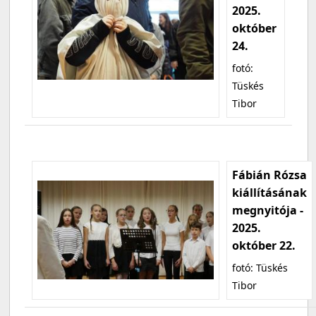
2025.
október
24.
fotó:
Tüskés
Tibor
Fábián Rózsa
kiállításának
megnyitója -
2025.
október 22.
fotó: Tüskés
Tibor