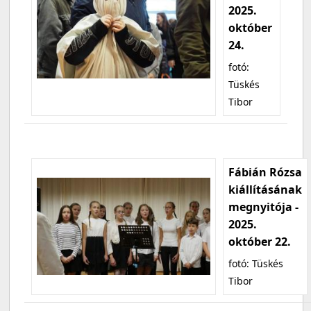
2025.
október
24.
fotó:
Tüskés
Tibor
Fábián Rózsa
kiállításának
megnyitója -
2025.
október 22.
fotó: Tüskés
Tibor