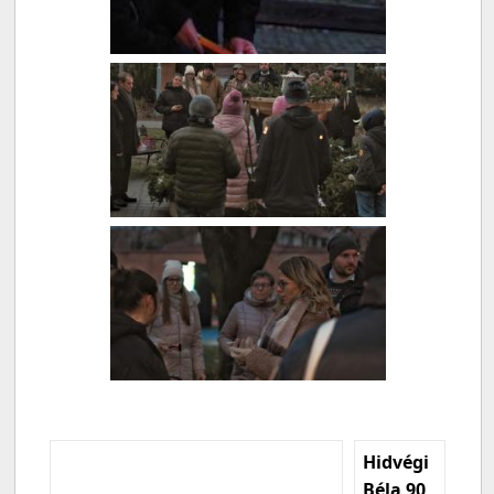
Hidvégi
Béla 90