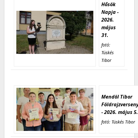
Hősök
Napja -
2026.
május
31.
fotó:
Tüskés
Tibor
Mendöl Tibor
Földrajzversen
- 2026. május 5
fotó: Tüskés Tibor