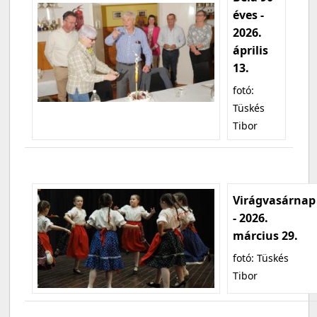
éves -
2026.
április
13.
fotó:
Tüskés
Tibor
Virágvasárnap
- 2026.
március 29.
fotó: Tüskés
Tibor