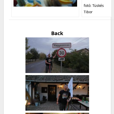
fotó: Tüskés
Tibor
Back