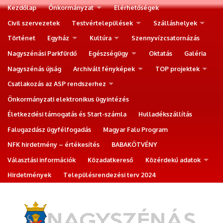
Kezdőlap
Önkormányzat
Elérhetőségek
Civil szervezetek
Testvértelepülések
Szálláshelyek
Történet
Egyház
Kultúra
Szennyvízcsatornázás
Nagyszénási Parkfürdő
Egészségügy
Oktatás
Galéria
Nagyszénás újság
Archivált fényképek
TOP projektek
Csatlakozás az ASP rendszerhez
Önkormányzati elektronikus ügyintézés
Életkezdési támogatás és Start-számla
Hulladékszállítás
Falugazdász ügyfélfogadás
Magyar Falu Program
NFK hirdetmény – értékesítés
BABAKÖTVÉNY
Választási információk
Közadatkereső
Közérdekű adatok
Hirdetmények
Településrendezési terv 2024