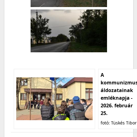
A
kommunizmu
áldozatainak
emléknapja -
2026. február
25.
fotó: Tüskés Tibor