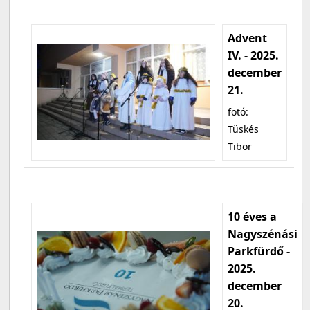
Advent
IV. - 2025.
december
21.
fotó:
Tüskés
Tibor
10 éves a
Nagyszénási
Parkfürdő -
2025.
december
20.