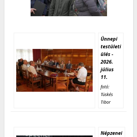
Ünnepi
testületi
ülés -
2026.
július
11.
fotó:
Tüskés
Tibor
Népzenei