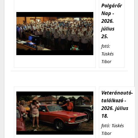
Polgárőr
Nap -
2026.
július
25.
fotó:
Tüskés
Tibor
Veteránautó-
találkozó -
2026. július
18.
fotó: Tüskés
Tibor