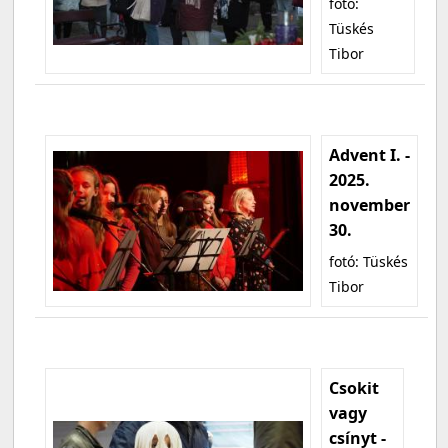
fotó:
Tüskés
Tibor
Advent I. -
2025.
november
30.
fotó: Tüskés
Tibor
Csokit
vagy
csínyt -