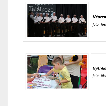
Népzene
fotó: Tüs
Gyerekn
fotó: Tüs