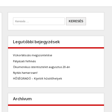
Legutóbbi bejegyzések
Vízkorlátozás megszüntetése
Pályázati felhívás
Ökumenikus istentisztelet augusztus 20-án
Nyitás hamarosan!
HŐSÉGRIADÓ – Kijelölt hűsölőhelyek
Archívum