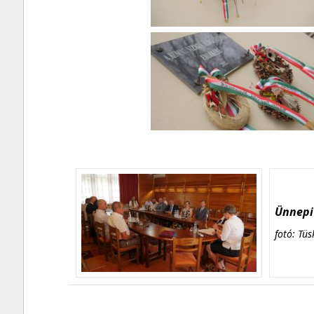
Ünnepi 
fotó: Tüs