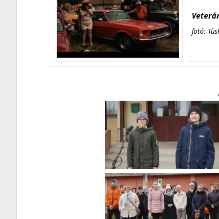
Veterán
fotó: Tüs