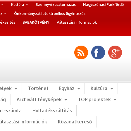
Kultúra
Szennyvízcsatornázás
Nagyszénási Parkfürdő
ez
Önkormányzati elektronikus ügyintézés
ékesítés
BABAKÖTVÉNY
Választási információk
elyek
Történet
Egyház
Kultúra
ság
Archivált fényképek
TOP projektek
art-számla
Hulladékszállítás
álasztási információk
Közadatkereső