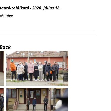
autó-találkozó - 2026. július 18.
kés Tibor
Back