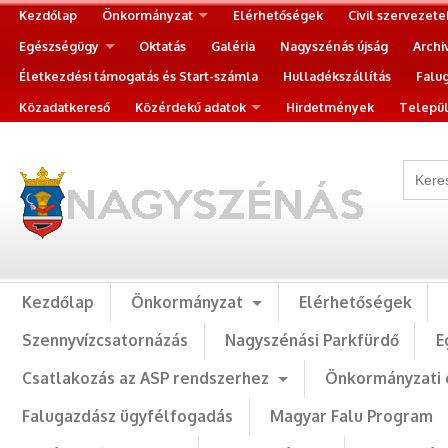
Kezdőlap
Önkormányzat
Elérhetőségek
Civil szervezete
Egészségügy
Oktatás
Galéria
Nagyszénás újság
Archi
Életkezdési támogatás és Start-számla
Hulladékszállítás
Falu
Közadatkereső
Közérdekű adatok
Hirdetmények
Települ
Kezdőlap
Önkormányzat
Elérhetőségek
Szennyvízcsatornázás
Nagyszénási Parkfürdő
E
Csatlakozás az ASP rendszerhez
Önkormányzati 
Falugazdász ügyfélfogadás
Magyar Falu Program