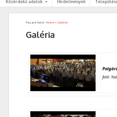
Közérdekű adatok
Hirdetmények
Településr
You are here:
Home
»
Galéria
Galéria
Polgárő
fotó: Tüs