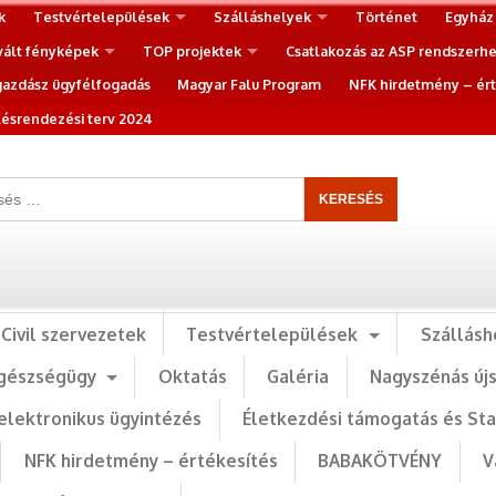
k
Testvértelepülések
Szálláshelyek
Történet
Egyház
vált fényképek
TOP projektek
Csatlakozás az ASP rendszerh
gazdász ügyfélfogadás
Magyar Falu Program
NFK hirdetmény – ért
ésrendezési terv 2024
Civil szervezetek
Testvértelepülések
Szállásh
gészségügy
Oktatás
Galéria
Nagyszénás új
elektronikus ügyintézés
Életkezdési támogatás és St
NFK hirdetmény – értékesítés
BABAKÖTVÉNY
V