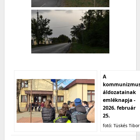
A
kommunizmu
áldozatainak
emléknapja -
2026. február
25.
fotó: Tüskés Tibor