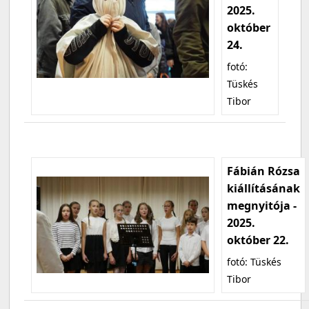
2025.
október
24.
fotó:
Tüskés
Tibor
Fábián Rózsa
kiállításának
megnyitója -
2025.
október 22.
fotó: Tüskés
Tibor