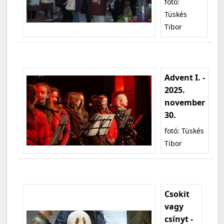
fotó:
Tüskés
Tibor
Advent I. -
2025.
november
30.
fotó: Tüskés
Tibor
Csokit
vagy
csínyt -