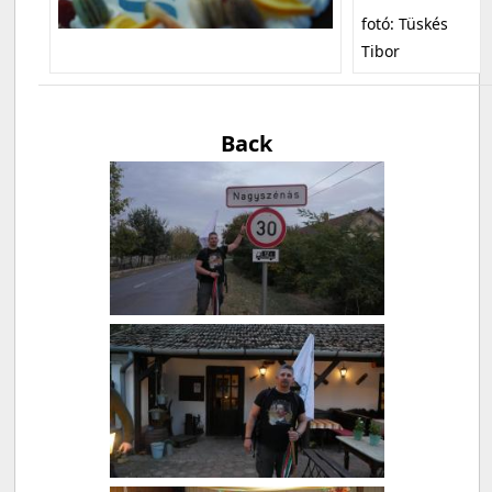
fotó: Tüskés
Tibor
Back