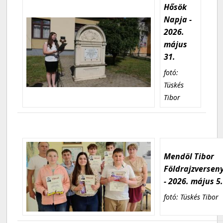
Hősök
Napja -
2026.
május
31.
fotó:
Tüskés
Tibor
Mendöl Tibor
Földrajzversen
- 2026. május 5
fotó: Tüskés Tibor