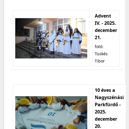
Advent
IV. - 2025.
december
21.
fotó:
Tüskés
Tibor
10 éves a
Nagyszénási
Parkfürdő -
2025.
december
20.