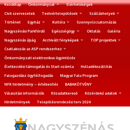
Kezdőlap
Önkormányzat
Elérhetőségek
Civil szervezetek
Testvértelepülések
Szálláshelyek
Történet
Egyház
Kultúra
Szennyvízcsatornázás
Nagyszénási Parkfürdő
Egészségügy
Oktatás
Galéria
Nagyszénás újság
Archivált fényképek
TOP projektek
Csatlakozás az ASP rendszerhez
Önkormányzati elektronikus ügyintézés
Életkezdési támogatás és Start-számla
Hulladékszállítás
Falugazdász ügyfélfogadás
Magyar Falu Program
NFK hirdetmény – értékesítés
BABAKÖTVÉNY
Választási információk
Közadatkereső
Közérdekű adatok
Hirdetmények
Településrendezési terv 2024