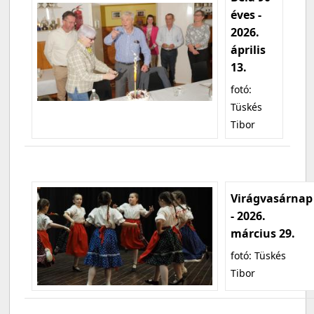
éves -
2026.
április
13.
fotó:
Tüskés
Tibor
Virágvasárnap
- 2026.
március 29.
fotó: Tüskés
Tibor