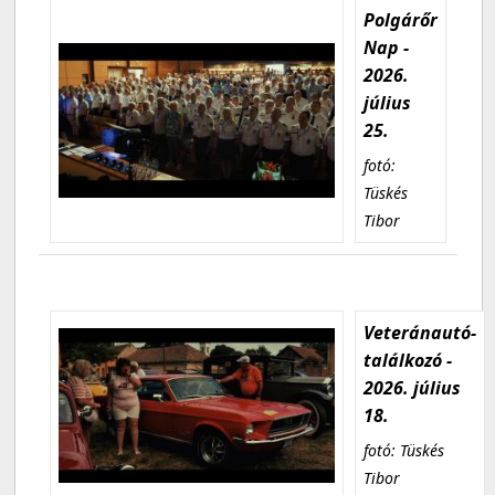
Polgárőr
Nap -
2026.
július
25.
fotó:
Tüskés
Tibor
Veteránautó-
találkozó -
2026. július
18.
fotó: Tüskés
Tibor