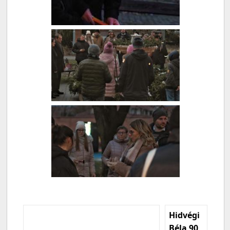
Hidvégi
Béla 90