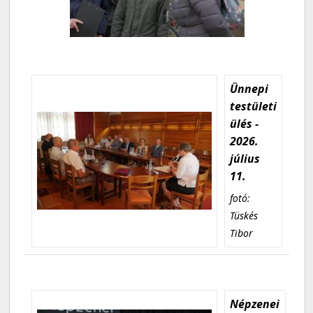
Ünnepi
testületi
ülés -
2026.
július
11.
fotó:
Tüskés
Tibor
Népzenei