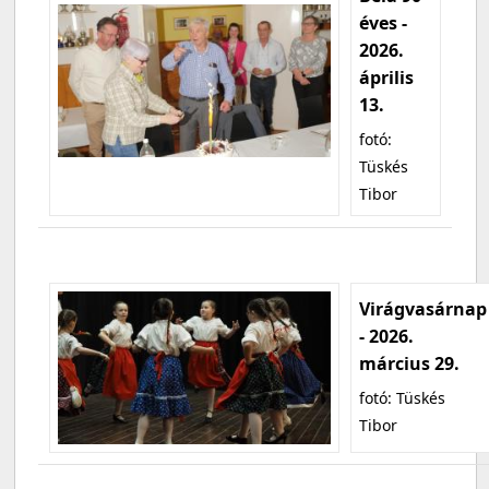
éves -
2026.
április
13.
fotó:
Tüskés
Tibor
Virágvasárnap
- 2026.
március 29.
fotó: Tüskés
Tibor