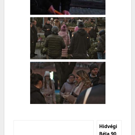
Hidvégi
Béla 90