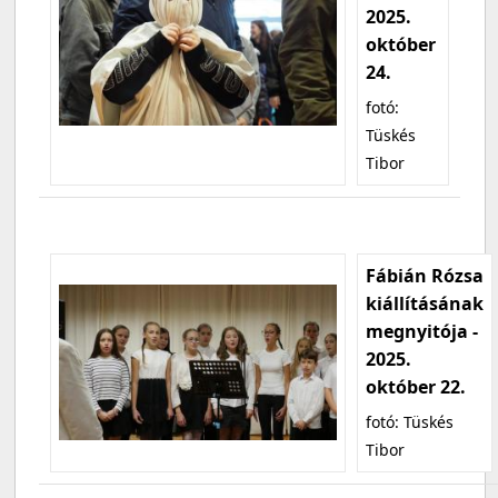
2025.
október
24.
fotó:
Tüskés
Tibor
Fábián Rózsa
kiállításának
megnyitója -
2025.
október 22.
fotó: Tüskés
Tibor