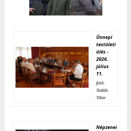
Ünnepi
testületi
ülés -
2026.
július
11.
fotó:
Tüskés
Tibor
Népzenei