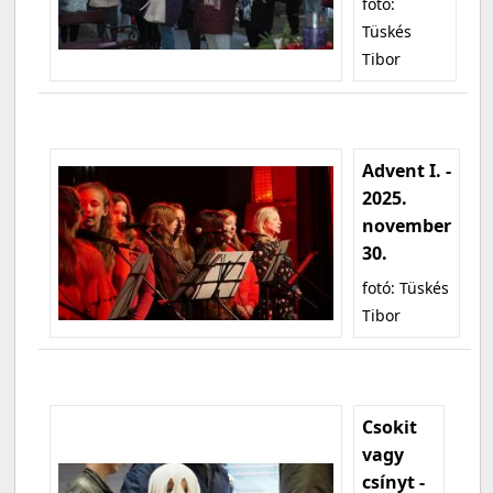
fotó:
Tüskés
Tibor
Advent I. -
2025.
november
30.
fotó: Tüskés
Tibor
Csokit
vagy
csínyt -