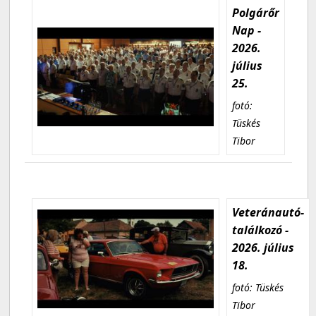
Polgárőr
Nap -
2026.
július
25.
fotó:
Tüskés
Tibor
Veteránautó-
találkozó -
2026. július
18.
fotó: Tüskés
Tibor