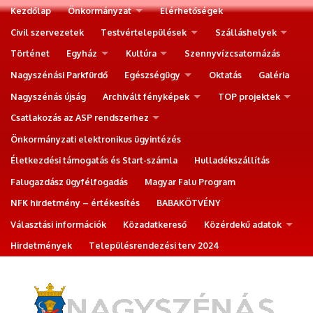
Kezdőlap
Önkormányzat
Elérhetőségek
Civil szervezetek
Testvértelepülések
Szálláshelyek
Történet
Egyház
Kultúra
Szennyvízcsatornázás
Nagyszénási Parkfürdő
Egészségügy
Oktatás
Galéria
Nagyszénás újság
Archivált fényképek
TOP projektek
Csatlakozás az ASP rendszerhez
Önkormányzati elektronikus ügyintézés
Életkezdési támogatás és Start-számla
Hulladékszállítás
Falugazdász ügyfélfogadás
Magyar Falu Program
NFK hirdetmény – értékesítés
BABAKÖTVÉNY
Választási információk
Közadatkereső
Közérdekű adatok
Hirdetmények
Településrendezési terv 2024