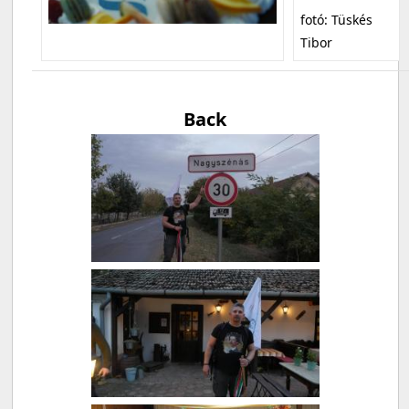
fotó: Tüskés
Tibor
Back