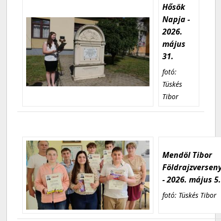
Hősök
Napja -
2026.
május
31.
fotó:
Tüskés
Tibor
Mendöl Tibor
Földrajzversen
- 2026. május 5
fotó: Tüskés Tibor