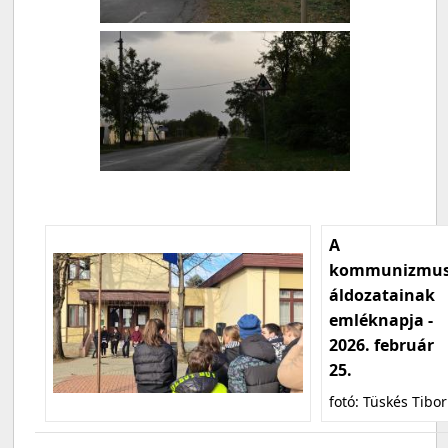
A
kommunizmu
áldozatainak
emléknapja -
2026. február
25.
fotó: Tüskés Tibor