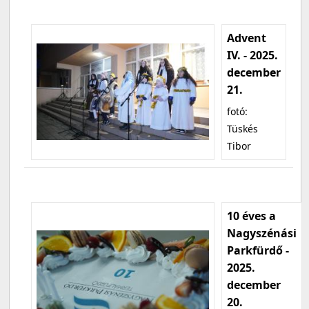
Advent
IV. - 2025.
december
21.
fotó:
Tüskés
Tibor
10 éves a
Nagyszénási
Parkfürdő -
2025.
december
20.