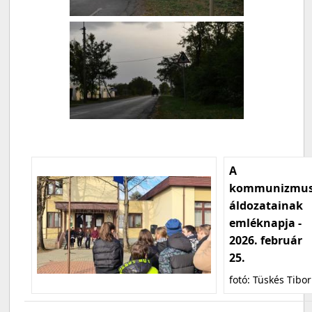
A
kommunizmu
áldozatainak
emléknapja -
2026. február
25.
fotó: Tüskés Tibor