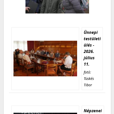
Ünnepi
testületi
ülés -
2026.
július
11.
fotó:
Tüskés
Tibor
Népzenei