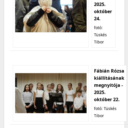
2025.
október
24.
fotó:
Tüskés
Tibor
Fábián Rózsa
kiállításának
megnyitója -
2025.
október 22.
fotó: Tüskés
Tibor