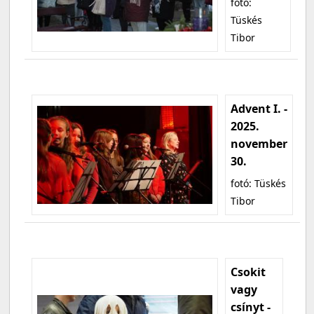
fotó:
Tüskés
Tibor
Advent I. -
2025.
november
30.
fotó: Tüskés
Tibor
Csokit
vagy
csínyt -