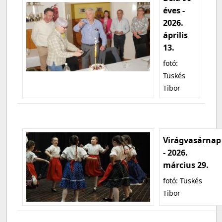
éves -
2026.
április
13.
fotó:
Tüskés
Tibor
Virágvasárnap
- 2026.
március 29.
fotó: Tüskés
Tibor