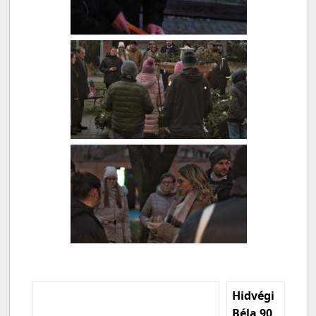
Hidvégi
Béla 90