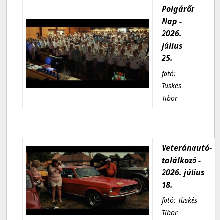
Polgárőr
Nap -
2026.
július
25.
fotó:
Tüskés
Tibor
Veteránautó-
találkozó -
2026. július
18.
fotó: Tüskés
Tibor