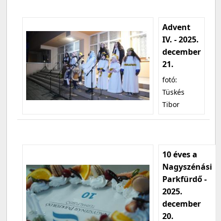
Advent
IV. - 2025.
december
21.
fotó:
Tüskés
Tibor
10 éves a
Nagyszénási
Parkfürdő -
2025.
december
20.