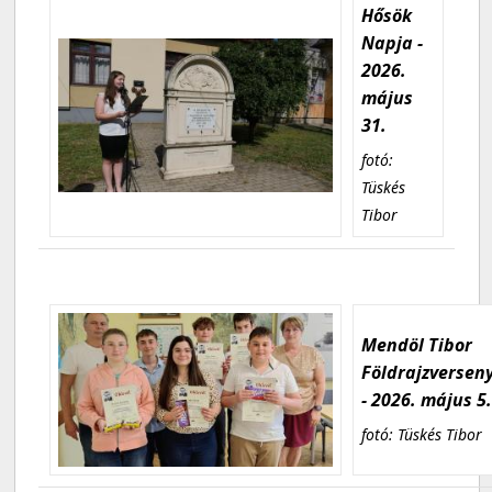
Hősök
Napja -
2026.
május
31.
fotó:
Tüskés
Tibor
Mendöl Tibor
Földrajzversen
- 2026. május 5
fotó: Tüskés Tibor