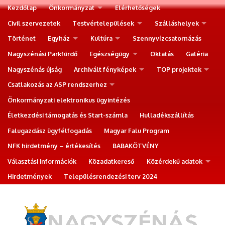
Kezdőlap
Önkormányzat
Elérhetőségek
Civil szervezetek
Testvértelepülések
Szálláshelyek
Történet
Egyház
Kultúra
Szennyvízcsatornázás
Nagyszénási Parkfürdő
Egészségügy
Oktatás
Galéria
Nagyszénás újság
Archivált fényképek
TOP projektek
Csatlakozás az ASP rendszerhez
Önkormányzati elektronikus ügyintézés
Életkezdési támogatás és Start-számla
Hulladékszállítás
Falugazdász ügyfélfogadás
Magyar Falu Program
NFK hirdetmény – értékesítés
BABAKÖTVÉNY
Választási információk
Közadatkereső
Közérdekű adatok
Hirdetmények
Településrendezési terv 2024