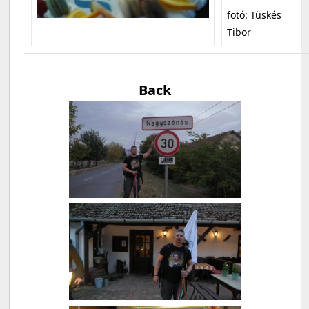
fotó: Tüskés
Tibor
Back