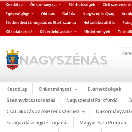
Kezdőlap
Önkormányzat
Elérhetőségek
Civil szervezete
Egészségügy
Oktatás
Galéria
Nagyszénás újság
Archi
Életkezdési támogatás és Start-számla
Hulladékszállítás
Falu
Közadatkereső
Közérdekű adatok
Hirdetmények
Települ
Kezdőlap
Önkormányzat
Elérhetőségek
Szennyvízcsatornázás
Nagyszénási Parkfürdő
E
Csatlakozás az ASP rendszerhez
Önkormányzati 
Falugazdász ügyfélfogadás
Magyar Falu Program