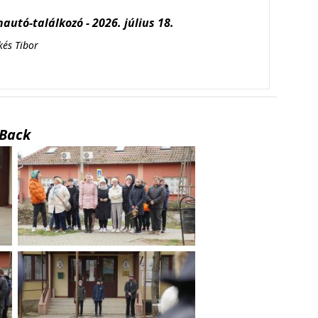
autó-találkozó - 2026. július 18.
kés Tibor
Back