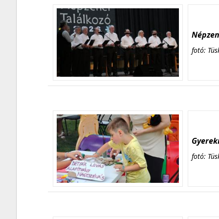
Népzene
fotó: Tüs
Gyerekn
fotó: Tüs