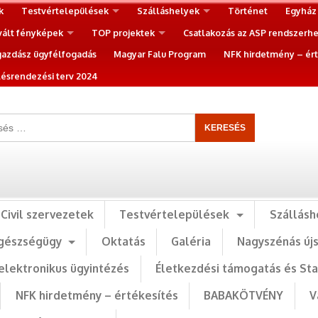
k
Testvértelepülések
Szálláshelyek
Történet
Egyház
vált fényképek
TOP projektek
Csatlakozás az ASP rendszerh
gazdász ügyfélfogadás
Magyar Falu Program
NFK hirdetmény – ért
ésrendezési terv 2024
Civil szervezetek
Testvértelepülések
Szállásh
gészségügy
Oktatás
Galéria
Nagyszénás új
elektronikus ügyintézés
Életkezdési támogatás és St
NFK hirdetmény – értékesítés
BABAKÖTVÉNY
V