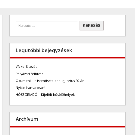
Legutóbbi bejegyzések
Vízkorlátozás
Pályázati felhívás
Ökumenikus istentisztelet augusztus 20-án
Nyitás hamarosan!
HŐSÉGRIADÓ – Kijelölt hűsölőhelyek
Archívum