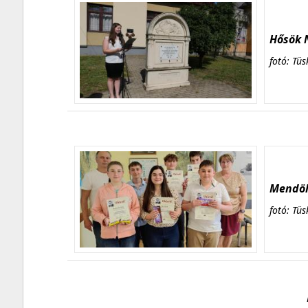
Hősök N
fotó: Tüs
Mendöl 
fotó: Tüs