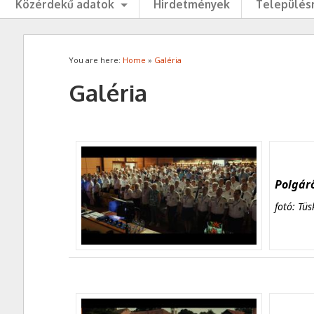
Közérdekű adatok
Hirdetmények
Településr
You are here:
Home
»
Galéria
Galéria
Polgárő
fotó: Tüs