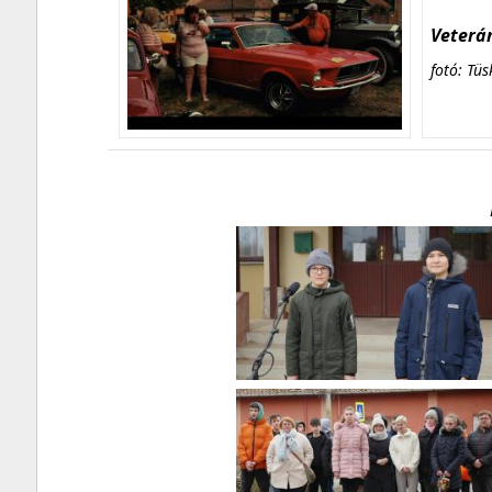
Veterán
fotó: Tüs