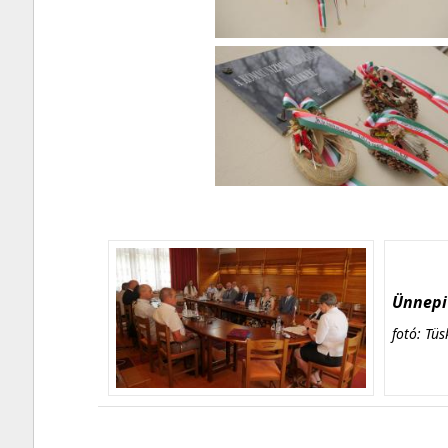
Ünnepi 
fotó: Tüs