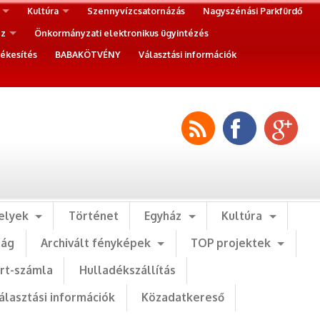
Kultúra
Szennyvízcsatornázás
Nagyszénási Parkfürdő
ez
Önkormányzati elektronikus ügyintézés
ékesítés
BABAKÖTVÉNY
Választási információk
elyek
Történet
Egyház
Kultúra
ság
Archivált fényképek
TOP projektek
art-számla
Hulladékszállítás
álasztási információk
Közadatkereső