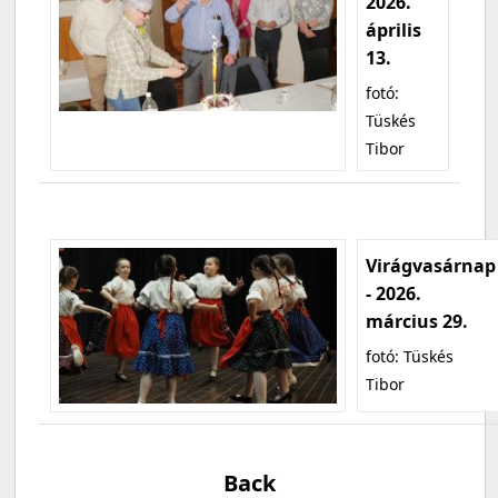
2026.
április
13.
fotó:
Tüskés
Tibor
Virágvasárnap
- 2026.
március 29.
fotó: Tüskés
Tibor
Back