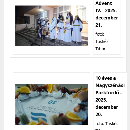
Advent
IV. - 2025.
december
21.
fotó:
Tüskés
Tibor
10 éves a
Nagyszénási
Parkfürdő -
2025.
december
20.
fotó: Tüskés