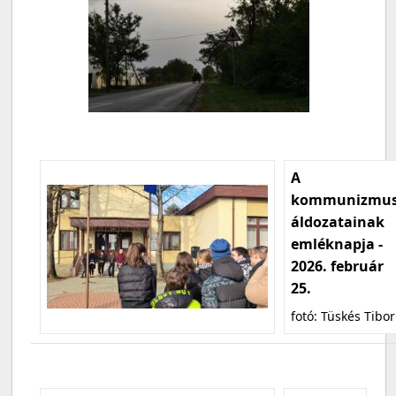
A
kommunizmu
áldozatainak
emléknapja -
2026. február
25.
fotó: Tüskés Tibor