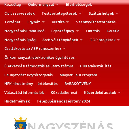
Kezdőlap
Önkormányzat
Elérhetőségek
Civil szervezetek
Testvértelepülések
Szálláshelyek
Történet
Egyház
Kultúra
Szennyvízcsatornázás
Nagyszénási Parkfürdő
Egészségügy
Oktatás
Galéria
Nagyszénás újság
Archivált fényképek
TOP projektek
Csatlakozás az ASP rendszerhez
Önkormányzati elektronikus ügyintézés
Életkezdési támogatás és Start-számla
Hulladékszállítás
Falugazdász ügyfélfogadás
Magyar Falu Program
NFK hirdetmény – értékesítés
BABAKÖTVÉNY
Választási információk
Közadatkereső
Közérdekű adatok
Hirdetmények
Településrendezési terv 2024