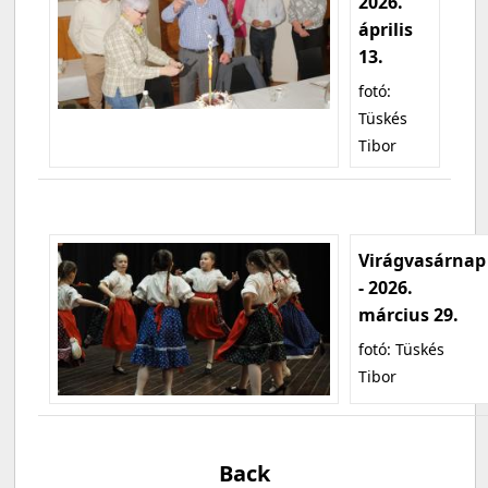
2026.
április
13.
fotó:
Tüskés
Tibor
Virágvasárnap
- 2026.
március 29.
fotó: Tüskés
Tibor
Back