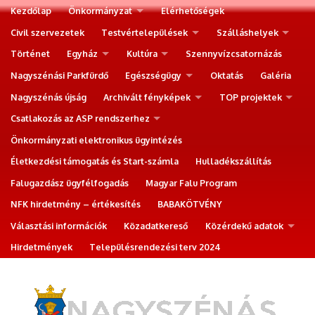
Kezdőlap
Önkormányzat
Elérhetőségek
Civil szervezetek
Testvértelepülések
Szálláshelyek
Történet
Egyház
Kultúra
Szennyvízcsatornázás
Nagyszénási Parkfürdő
Egészségügy
Oktatás
Galéria
Nagyszénás újság
Archivált fényképek
TOP projektek
Csatlakozás az ASP rendszerhez
Önkormányzati elektronikus ügyintézés
Életkezdési támogatás és Start-számla
Hulladékszállítás
Falugazdász ügyfélfogadás
Magyar Falu Program
NFK hirdetmény – értékesítés
BABAKÖTVÉNY
Választási információk
Közadatkereső
Közérdekű adatok
Hirdetmények
Településrendezési terv 2024