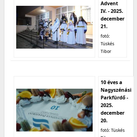
Advent
IV. - 2025.
december
21.
fotó:
Tüskés
Tibor
10 éves a
Nagyszénási
Parkfürdő -
2025.
december
20.
fotó: Tüskés