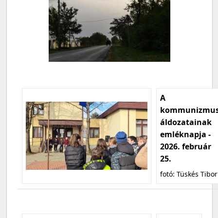
A
kommunizmu
áldozatainak
emléknapja -
2026. február
25.
fotó: Tüskés Tibor