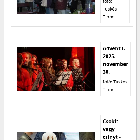
fotó:
Tüskés
Tibor
Advent I. -
2025.
november
30.
fotó: Tüskés
Tibor
Csokit
vagy
csínyt -