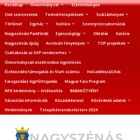
Kezdőlap
Önkormányzat
Elérhetőségek
Civil szervezetek
Testvértelepülések
Szálláshelyek
Történet
Egyház
Kultúra
Szennyvízcsatornázás
Nagyszénási Parkfürdő
Egészségügy
Oktatás
Galéria
Nagyszénás újság
Archivált fényképek
TOP projektek
Csatlakozás az ASP rendszerhez
Önkormányzati elektronikus ügyintézés
Életkezdési támogatás és Start-számla
Hulladékszállítás
Falugazdász ügyfélfogadás
Magyar Falu Program
NFK hirdetmény – értékesítés
BABAKÖTVÉNY
Választási információk
Közadatkereső
Közérdekű adatok
Hirdetmények
Településrendezési terv 2024