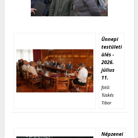
Ünnepi
testületi
ülés -
2026.
július
11.
fotó:
Tüskés
Tibor
Népzenei