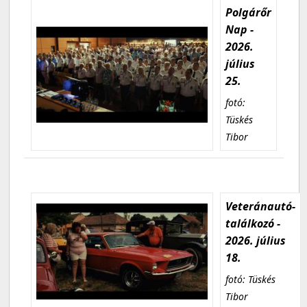
Polgárőr
Nap -
2026.
július
25.
fotó:
Tüskés
Tibor
Veteránautó-
találkozó -
2026. július
18.
fotó: Tüskés
Tibor