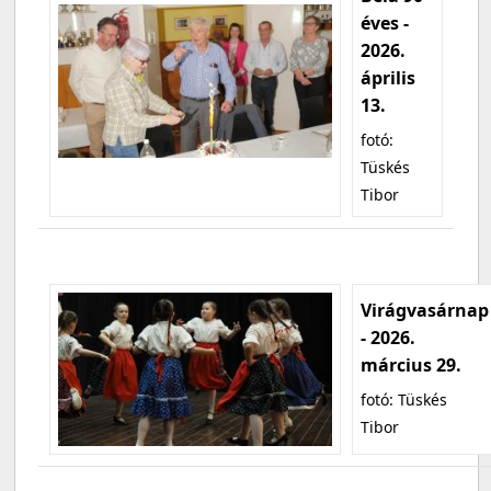
éves -
2026.
április
13.
fotó:
Tüskés
Tibor
Virágvasárnap
- 2026.
március 29.
fotó: Tüskés
Tibor