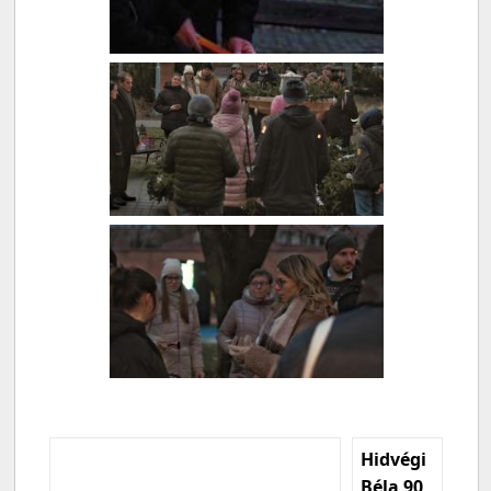
Hidvégi
Béla 90