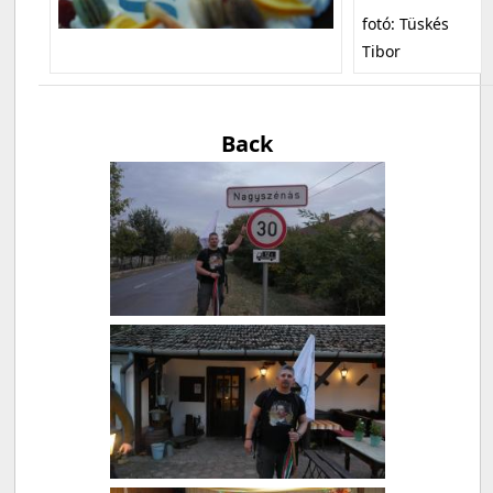
fotó: Tüskés
Tibor
Back