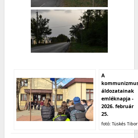
A
kommunizmu
áldozatainak
emléknapja -
2026. február
25.
fotó: Tüskés Tibor