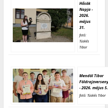
Hősök
Napja -
2026.
május
31.
fotó:
Tüskés
Tibor
Mendöl Tibor
Földrajzversen
- 2026. május 5
fotó: Tüskés Tibor