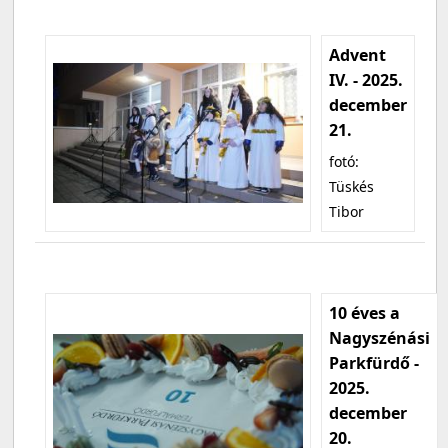
Advent
IV. - 2025.
december
21.
fotó:
Tüskés
Tibor
10 éves a
Nagyszénási
Parkfürdő -
2025.
december
20.