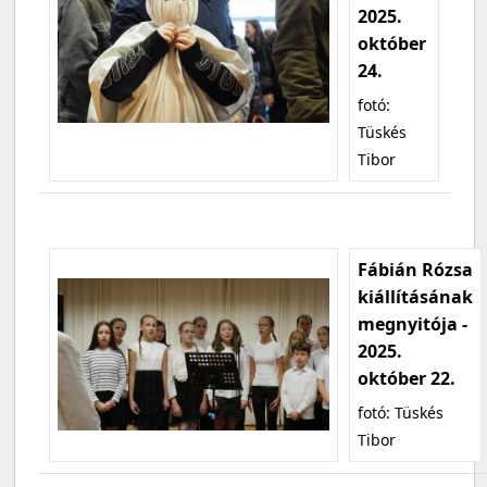
2025.
október
24.
fotó:
Tüskés
Tibor
Fábián Rózsa
kiállításának
megnyitója -
2025.
október 22.
fotó: Tüskés
Tibor