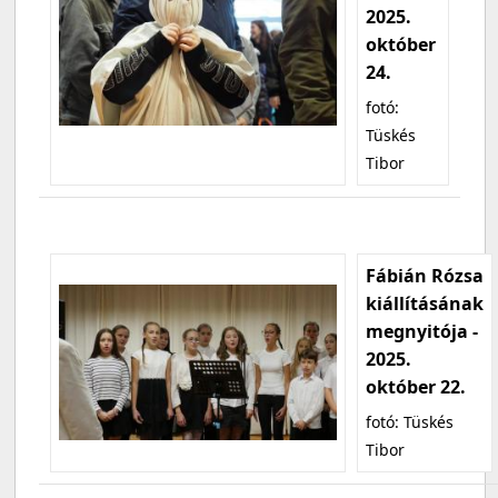
2025.
október
24.
fotó:
Tüskés
Tibor
Fábián Rózsa
kiállításának
megnyitója -
2025.
október 22.
fotó: Tüskés
Tibor