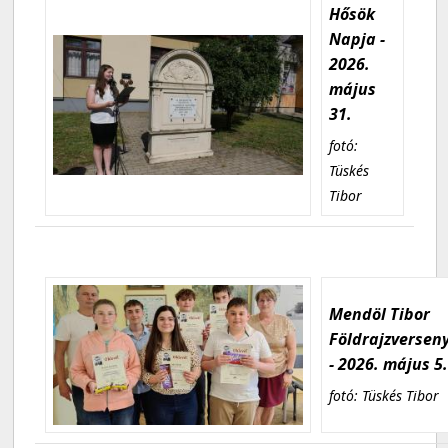
Hősök
Napja -
2026.
május
31.
fotó:
Tüskés
Tibor
Mendöl Tibor
Földrajzversen
- 2026. május 5
fotó: Tüskés Tibor