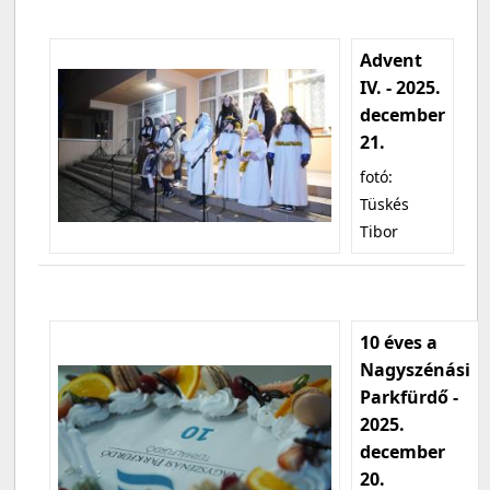
Advent
IV. - 2025.
december
21.
fotó:
Tüskés
Tibor
10 éves a
Nagyszénási
Parkfürdő -
2025.
december
20.