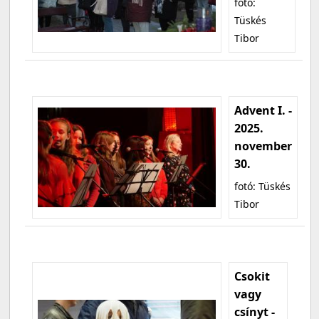
fotó:
Tüskés
Tibor
Advent I. -
2025.
november
30.
fotó: Tüskés
Tibor
Csokit
vagy
csínyt -