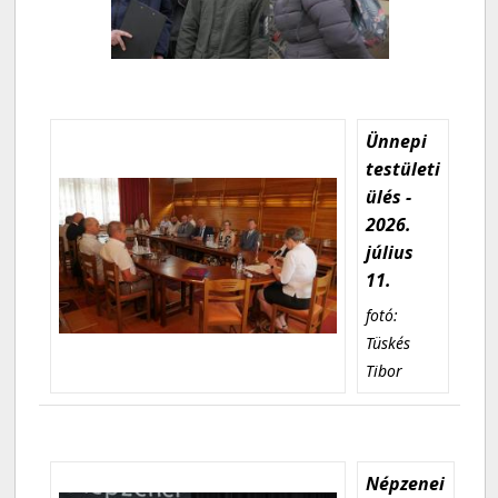
Ünnepi
testületi
ülés -
2026.
július
11.
fotó:
Tüskés
Tibor
Népzenei