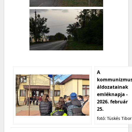
A
kommunizmu
áldozatainak
emléknapja -
2026. február
25.
fotó: Tüskés Tibor