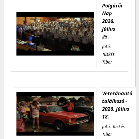
Polgárőr
Nap -
2026.
július
25.
fotó:
Tüskés
Tibor
Veteránautó-
találkozó -
2026. július
18.
fotó: Tüskés
Tibor