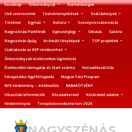
Kezdőlap
Önkormányzat
Elérhetőségek
Civil szervezetek
Testvértelepülések
Szálláshelyek
Történet
Egyház
Kultúra
Szennyvízcsatornázás
Nagyszénási Parkfürdő
Egészségügy
Oktatás
Galéria
Nagyszénás újság
Archivált fényképek
TOP projektek
Csatlakozás az ASP rendszerhez
Önkormányzati elektronikus ügyintézés
Életkezdési támogatás és Start-számla
Hulladékszállítás
Falugazdász ügyfélfogadás
Magyar Falu Program
NFK hirdetmény – értékesítés
BABAKÖTVÉNY
Választási információk
Közadatkereső
Közérdekű adatok
Hirdetmények
Településrendezési terv 2024