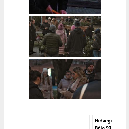
Hidvégi
Béla 90