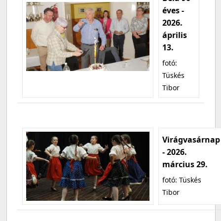
éves -
2026.
április
13.
fotó:
Tüskés
Tibor
Virágvasárnap
- 2026.
március 29.
fotó: Tüskés
Tibor