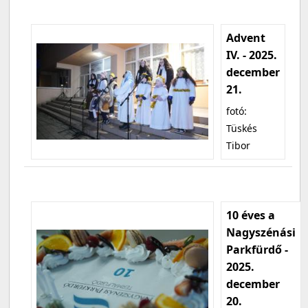
Advent
IV. - 2025.
december
21.
fotó:
Tüskés
Tibor
10 éves a
Nagyszénási
Parkfürdő -
2025.
december
20.