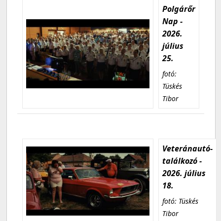
Polgárőr
Nap -
2026.
július
25.
fotó:
Tüskés
Tibor
Veteránautó-
találkozó -
2026. július
18.
fotó: Tüskés
Tibor