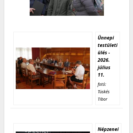
Ünnepi
testületi
ülés -
2026.
július
11.
fotó:
Tüskés
Tibor
Népzenei