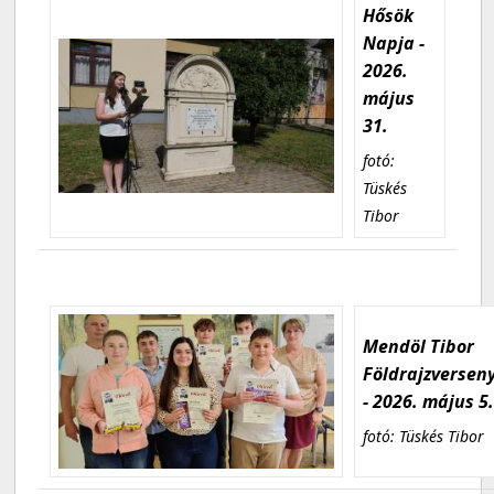
Hősök
Napja -
2026.
május
31.
fotó:
Tüskés
Tibor
Mendöl Tibor
Földrajzversen
- 2026. május 5
fotó: Tüskés Tibor