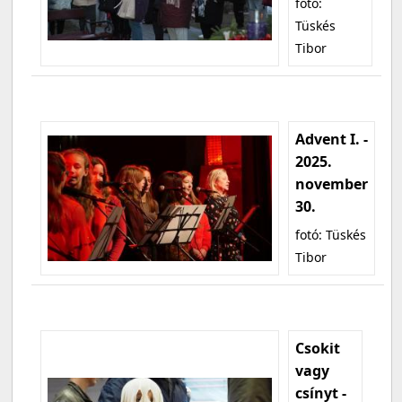
fotó:
Tüskés
Tibor
Advent I. -
2025.
november
30.
fotó: Tüskés
Tibor
Csokit
vagy
csínyt -