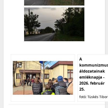
A
kommunizmu
áldozatainak
emléknapja -
2026. február
25.
fotó: Tüskés Tibor