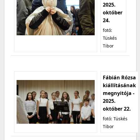
2025.
október
24.
fotó:
Tüskés
Tibor
Fábián Rózsa
kiállításának
megnyitója -
2025.
október 22.
fotó: Tüskés
Tibor