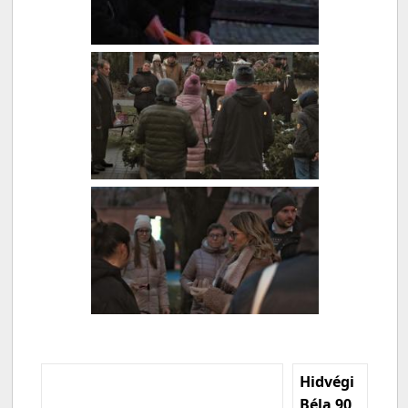
Hidvégi
Béla 90