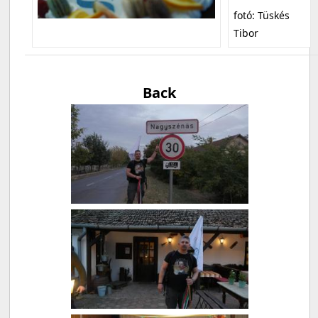
fotó: Tüskés
Tibor
Back