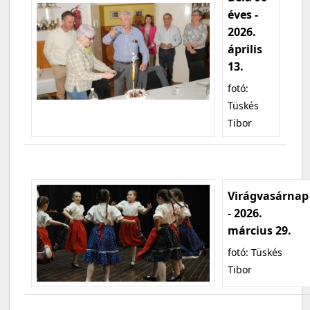
éves -
2026.
április
13.
fotó:
Tüskés
Tibor
Virágvasárnap
- 2026.
március 29.
fotó: Tüskés
Tibor