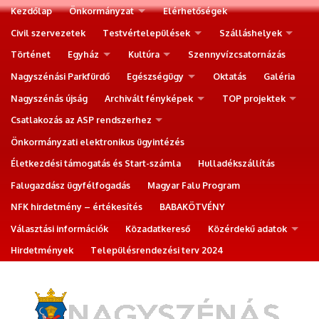
Kezdőlap
Önkormányzat
Elérhetőségek
Civil szervezetek
Testvértelepülések
Szálláshelyek
Történet
Egyház
Kultúra
Szennyvízcsatornázás
Nagyszénási Parkfürdő
Egészségügy
Oktatás
Galéria
Nagyszénás újság
Archivált fényképek
TOP projektek
Csatlakozás az ASP rendszerhez
Önkormányzati elektronikus ügyintézés
Életkezdési támogatás és Start-számla
Hulladékszállítás
Falugazdász ügyfélfogadás
Magyar Falu Program
NFK hirdetmény – értékesítés
BABAKÖTVÉNY
Választási információk
Közadatkereső
Közérdekű adatok
Hirdetmények
Településrendezési terv 2024