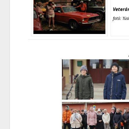
Veterán
fotó: Tüs