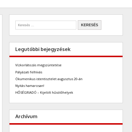
Legutóbbi bejegyzések
Vízkorlátozás megszüntetése
Pályázati felhívás
Ökumenikus istentisztelet augusztus 20-án
Nyitás hamarosan!
HŐSÉGRIADÓ – Kijelölt hűsölőhelyek
Archívum