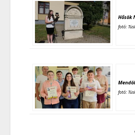
Hősök N
fotó: Tüs
Mendöl 
fotó: Tüs