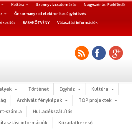
Kultúra
Szennyvízcsatornázás
Nagyszénási Parkfürdő
ez
Önkormányzati elektronikus ügyintézés
ékesítés
BABAKÖTVÉNY
Választási információk
elyek
Történet
Egyház
Kultúra
ság
Archivált fényképek
TOP projektek
art-számla
Hulladékszállítás
álasztási információk
Közadatkereső