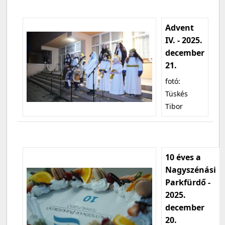
Advent
IV. - 2025.
december
21.
fotó:
Tüskés
Tibor
10 éves a
Nagyszénási
Parkfürdő -
2025.
december
20.