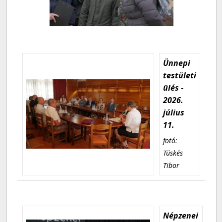
Ünnepi
testületi
ülés -
2026.
július
11.
fotó:
Tüskés
Tibor
Népzenei