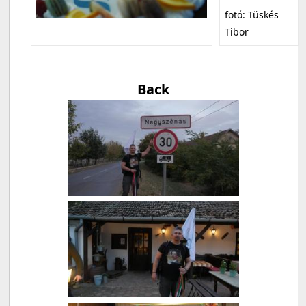
fotó: Tüskés
Tibor
Back