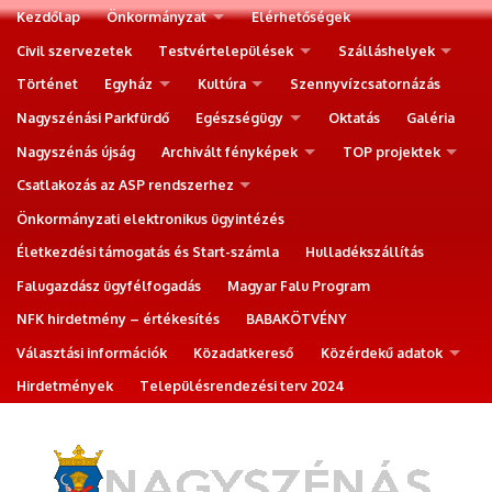
Kezdőlap
Önkormányzat
Elérhetőségek
Civil szervezetek
Testvértelepülések
Szálláshelyek
Történet
Egyház
Kultúra
Szennyvízcsatornázás
Nagyszénási Parkfürdő
Egészségügy
Oktatás
Galéria
Nagyszénás újság
Archivált fényképek
TOP projektek
Csatlakozás az ASP rendszerhez
Önkormányzati elektronikus ügyintézés
Életkezdési támogatás és Start-számla
Hulladékszállítás
Falugazdász ügyfélfogadás
Magyar Falu Program
NFK hirdetmény – értékesítés
BABAKÖTVÉNY
Választási információk
Közadatkereső
Közérdekű adatok
Hirdetmények
Településrendezési terv 2024