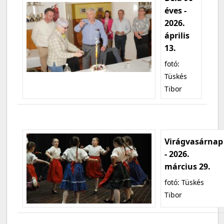
éves -
2026.
április
13.
fotó:
Tüskés
Tibor
Virágvasárnap
- 2026.
március 29.
fotó: Tüskés
Tibor