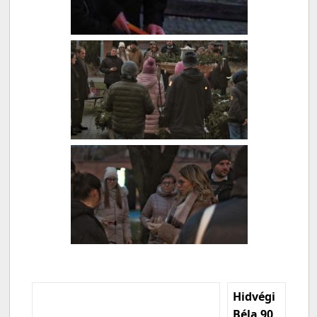
Hidvégi
Béla 90