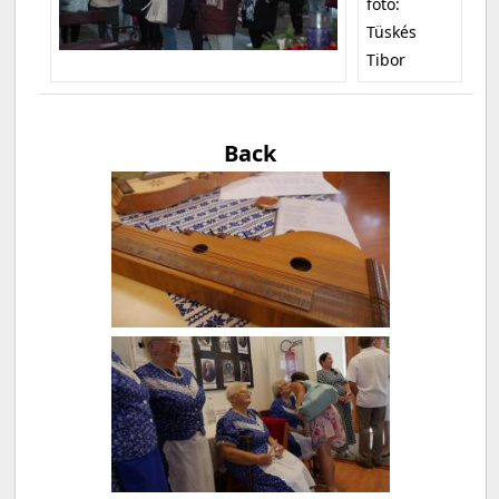
fotó:
Tüskés
Tibor
Back