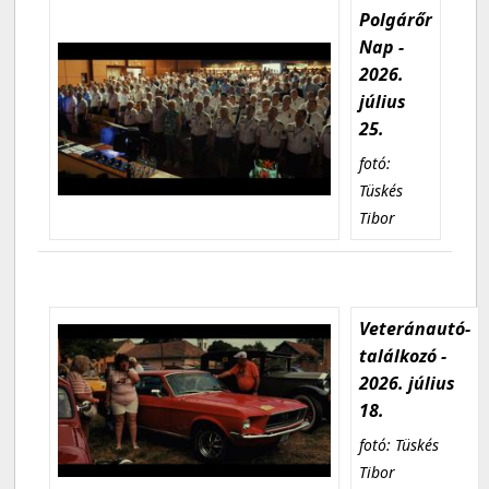
Polgárőr
Nap -
2026.
július
25.
fotó:
Tüskés
Tibor
Veteránautó-
találkozó -
2026. július
18.
fotó: Tüskés
Tibor