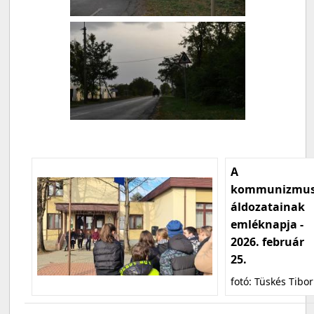
A
kommunizmu
áldozatainak
emléknapja -
2026. február
25.
fotó: Tüskés Tibor