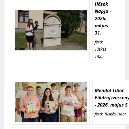
Hősök
Napja -
2026.
május
31.
fotó:
Tüskés
Tibor
Mendöl Tibor
Földrajzversen
- 2026. május 5
fotó: Tüskés Tibor