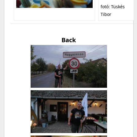
fotó: Tüskés
Tibor
Back