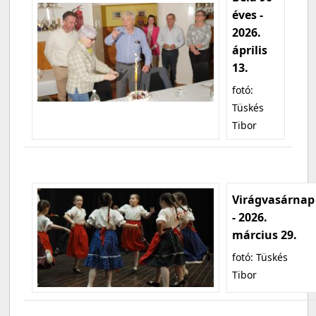
éves -
2026.
április
13.
fotó:
Tüskés
Tibor
Virágvasárnap
- 2026.
március 29.
fotó: Tüskés
Tibor