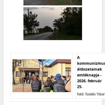
A
kommunizmu
áldozatainak
emléknapja -
2026. február
25.
fotó: Tüskés Tibor