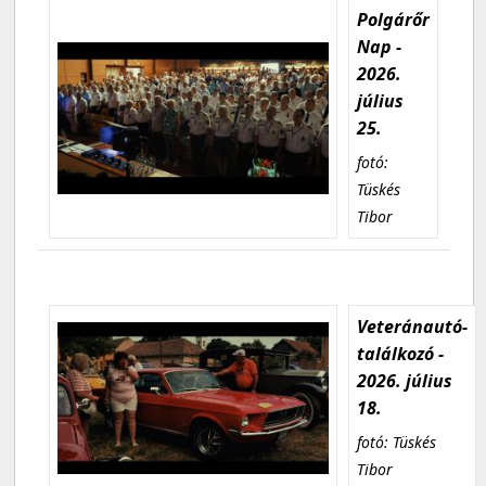
Polgárőr
Nap -
2026.
július
25.
fotó:
Tüskés
Tibor
Veteránautó-
találkozó -
2026. július
18.
fotó: Tüskés
Tibor