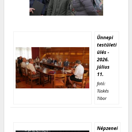
Ünnepi
testületi
ülés -
2026.
július
11.
fotó:
Tüskés
Tibor
Népzenei