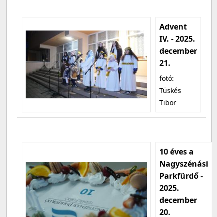
Advent
IV. - 2025.
december
21.
fotó:
Tüskés
Tibor
10 éves a
Nagyszénási
Parkfürdő -
2025.
december
20.