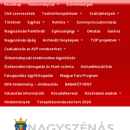
Kezdőlap
Önkormányzat
Elérhetőségek
Civil szervezetek
Testvértelepülések
Szálláshelyek
Történet
Egyház
Kultúra
Szennyvízcsatornázás
Nagyszénási Parkfürdő
Egészségügy
Oktatás
Galéria
Nagyszénás újság
Archivált fényképek
TOP projektek
Csatlakozás az ASP rendszerhez
Önkormányzati elektronikus ügyintézés
Életkezdési támogatás és Start-számla
Hulladékszállítás
Falugazdász ügyfélfogadás
Magyar Falu Program
NFK hirdetmény – értékesítés
BABAKÖTVÉNY
Választási információk
Közadatkereső
Közérdekű adatok
Hirdetmények
Településrendezési terv 2024