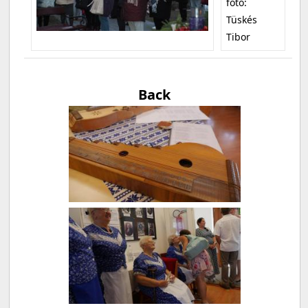
fotó:
Tüskés
Tibor
Back