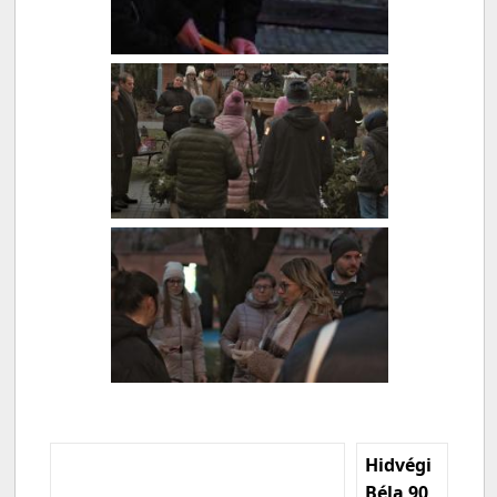
Hidvégi
Béla 90