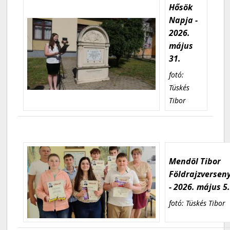
Hősök
Napja -
2026.
május
31.
fotó:
Tüskés
Tibor
Mendöl Tibor
Földrajzversen
- 2026. május 5
fotó: Tüskés Tibor