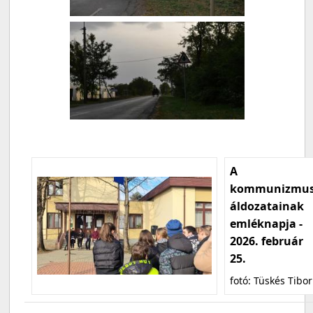
A
kommunizmu
áldozatainak
emléknapja -
2026. február
25.
fotó: Tüskés Tibor