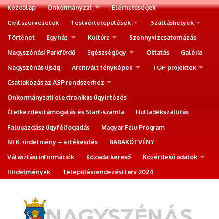
Kezdőlap
Önkormányzat
Elérhetőségek
Civil szervezetek
Testvértelepülések
Szálláshelyek
Történet
Egyház
Kultúra
Szennyvízcsatornázás
Nagyszénási Parkfürdő
Egészségügy
Oktatás
Galéria
Nagyszénás újság
Archivált fényképek
TOP projektek
Csatlakozás az ASP rendszerhez
Önkormányzati elektronikus ügyintézés
Életkezdési támogatás és Start-számla
Hulladékszállítás
Falugazdász ügyfélfogadás
Magyar Falu Program
NFK hirdetmény – értékesítés
BABAKÖTVÉNY
Választási információk
Közadatkereső
Közérdekű adatok
Hirdetmények
Településrendezési terv 2024