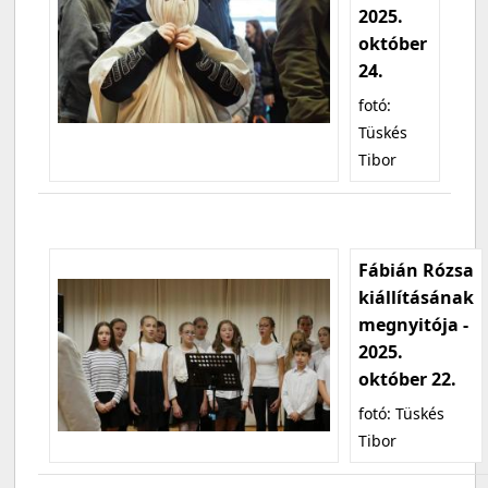
2025.
október
24.
fotó:
Tüskés
Tibor
Fábián Rózsa
kiállításának
megnyitója -
2025.
október 22.
fotó: Tüskés
Tibor