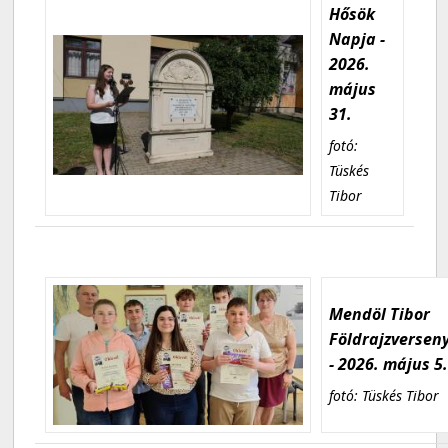
Hősök
Napja -
2026.
május
31.
fotó:
Tüskés
Tibor
Mendöl Tibor
Földrajzversen
- 2026. május 5
fotó: Tüskés Tibor