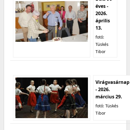
éves -
2026.
április
13.
fotó:
Tüskés
Tibor
Virágvasárnap
- 2026.
március 29.
fotó: Tüskés
Tibor