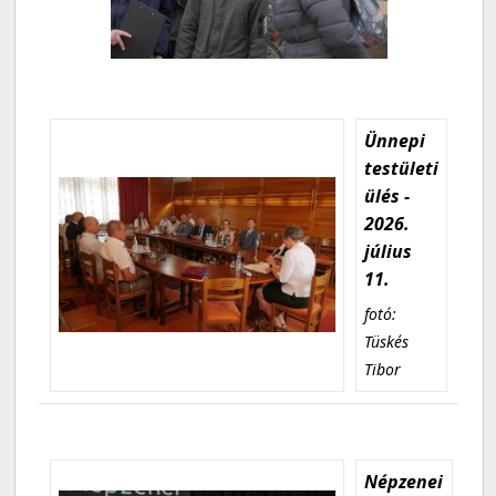
Ünnepi
testületi
ülés -
2026.
július
11.
fotó:
Tüskés
Tibor
Népzenei