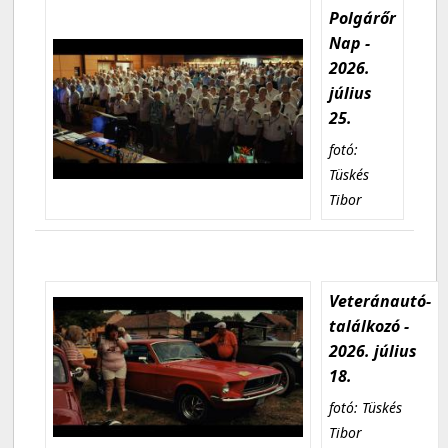
Polgárőr
Nap -
2026.
július
25.
fotó:
Tüskés
Tibor
Veteránautó-
találkozó -
2026. július
18.
fotó: Tüskés
Tibor