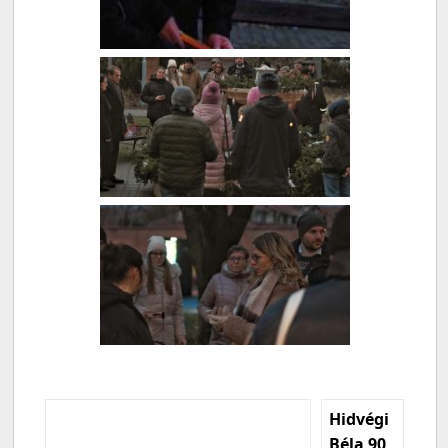
Hidvégi
Béla 90