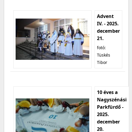
Advent
IV. - 2025.
december
21.
fotó:
Tüskés
Tibor
10 éves a
Nagyszénási
Parkfürdő -
2025.
december
20.