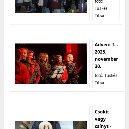
fotó:
Tüskés
Tibor
Advent I. -
2025.
november
30.
fotó: Tüskés
Tibor
Csokit
vagy
csínyt -