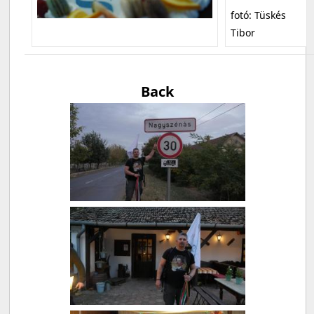
fotó: Tüskés
Tibor
Back