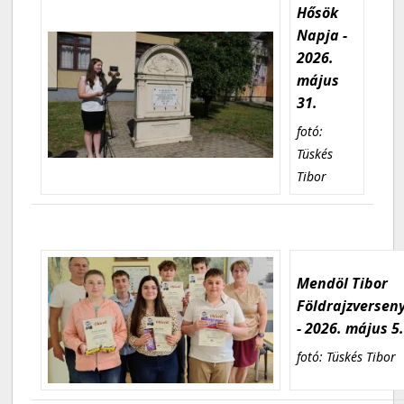
Hősök
Napja -
2026.
május
31.
fotó:
Tüskés
Tibor
Mendöl Tibor
Földrajzversen
- 2026. május 5
fotó: Tüskés Tibor