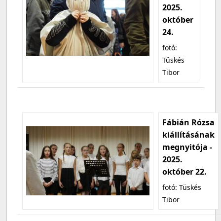
2025.
október
24.
fotó:
Tüskés
Tibor
Fábián Rózsa
kiállításának
megnyitója -
2025.
október 22.
fotó: Tüskés
Tibor