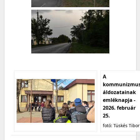
A
kommunizmu
áldozatainak
emléknapja -
2026. február
25.
fotó: Tüskés Tibor