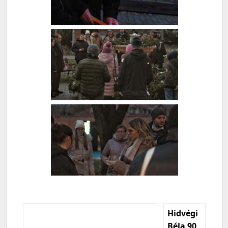
Hidvégi
Béla 90