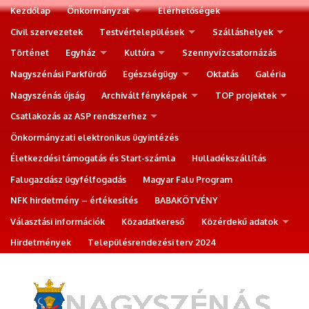
Kezdőlap
Önkormányzat
Elérhetőségek
Civil szervezetek
Testvértelepülések
Szálláshelyek
Történet
Egyház
Kultúra
Szennyvízcsatornázás
Nagyszénási Parkfürdő
Egészségügy
Oktatás
Galéria
Nagyszénás újság
Archivált fényképek
TOP projektek
Csatlakozás az ASP rendszerhez
Önkormányzati elektronikus ügyintézés
Életkezdési támogatás és Start-számla
Hulladékszállítás
Falugazdász ügyfélfogadás
Magyar Falu Program
NFK hirdetmény – értékesítés
BABAKÖTVÉNY
Választási információk
Közadatkereső
Közérdekű adatok
Hirdetmények
Településrendezési terv 2024