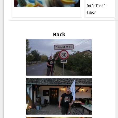
fotó: Tüskés
Tibor
Back