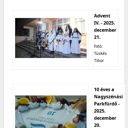
Advent
IV. - 2025.
december
21.
fotó:
Tüskés
Tibor
10 éves a
Nagyszénási
Parkfürdő -
2025.
december
20.