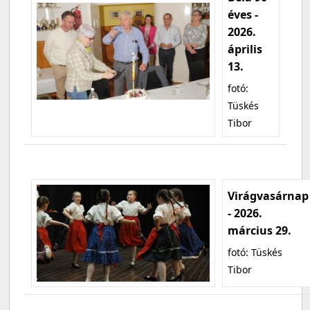
éves -
2026.
április
13.
fotó:
Tüskés
Tibor
Virágvasárnap
- 2026.
március 29.
fotó: Tüskés
Tibor