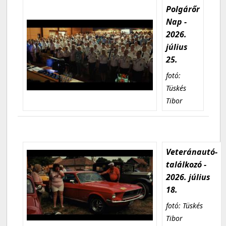
Polgárőr
Nap -
2026.
július
25.
fotó:
Tüskés
Tibor
Veteránautó-
találkozó -
2026. július
18.
fotó: Tüskés
Tibor