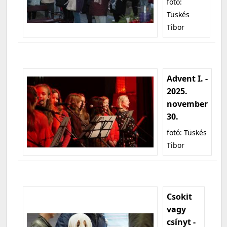
fotó:
Tüskés
Tibor
Advent I. -
2025.
november
30.
fotó: Tüskés
Tibor
Csokit
vagy
csínyt -