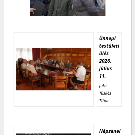
Ünnepi
testületi
ülés -
2026.
július
11.
fotó:
Tüskés
Tibor
Népzenei